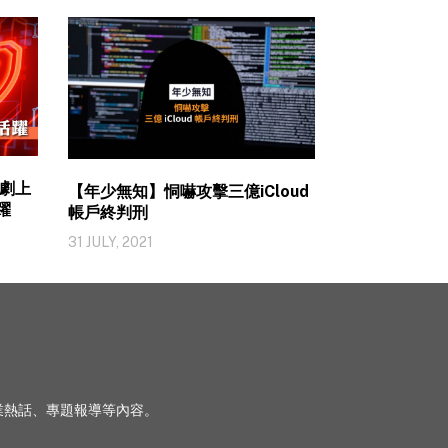
劇上
【年少無知】恫嚇攻擊三億iCloud
躍
帳戶終判刑
31 JULY, 2021
、行業熱話、專題報導等內容。