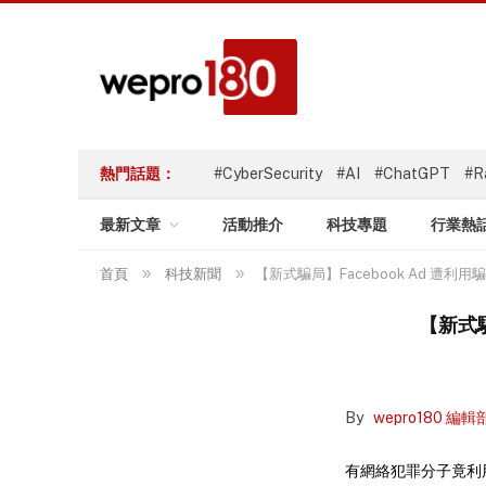
熱門話題：
#CyberSecurity
#AI
#ChatGPT
#R
最新文章
活動推介
科技專題
行業熱
»
»
首頁
科技新聞
【新式騙局】Facebook Ad 遭利用
【新式騙
By
wepro180 編輯
有網絡犯罪分子竟利用