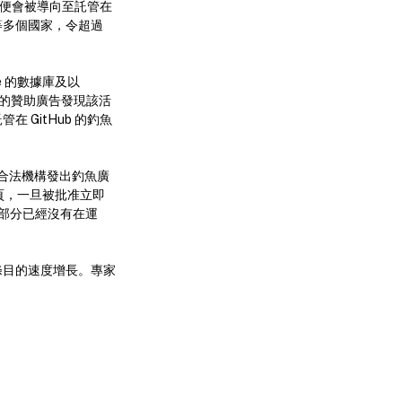
，便會被導向至託管在
等多個國家，令超過
e 的數據庫及以
ok 的贊助廣告發現該活
在 GitHub 的釣魚
合法機構發出釣魚廣
網頁，一旦被批准立即
有部分已經沒有在運
 條條目的速度增長。專家