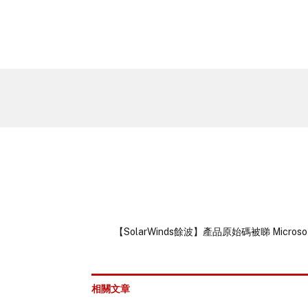
【SolarWinds餘波】產品原始碼被睇 Microso
相關文章