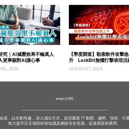
研究｜AI減壓效果不輸真人
【季度調查】勒索軟件攻擊急
人更寧願對AI講心事
升 LockBit無懼打擊表現活
RIL, 2026
22 AUGUST, 2024
wepro180
 業界專家組成，以生動有趣、深入淺出方式，提供最新 IT 動態、趨勢、技術
致力提升亞太地區科技知識及網絡安全意識，促進新技術應用。