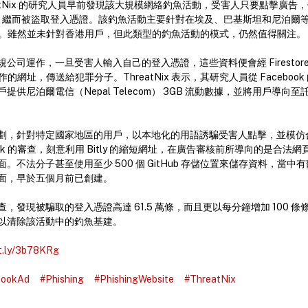
eatNix 的研究人員早前發現該大規模網絡釣魚活動，受害人只要點擊廣告
魚網站，繼而被盜取登入憑證。該釣魚活動主要針對在埃及、巴基斯坦和尼泊爾
戶中招。雖然並未針對香港用戶，但此類型的釣魚活動的模式，仍然值得關注。
公司運作，一旦受害人輸入自己的登入憑證，這些資料便會經 Firestor
in 運作的網址，傳送給犯罪分子。ThreatNix 表示，其研究人員從 Facebo
供尼泊爾電信（Nepal Telecom） 3GB 流動數據，並將用戶導向至託管
劃，針對特定國家地區的用戶，以本地化的用語誘騙受害人點擊，並模仿
ook 的審查，刻意利用 Bitly 的縮短網址，在廣告審核前所導向的是合法
。不法分子甚至使用至少 500 個 GitHub 存儲位置來儲存資料，當中
面，早於五個月前已創建。
深入調查，發現被騙取的登入憑證高達 61.5 萬條，而且更以每分鐘增加 100
以清除該活動中的釣魚基建。
it.ly/3b78KRg
bookAd
#Phishing
#PhishingWebsite
#ThreatNix