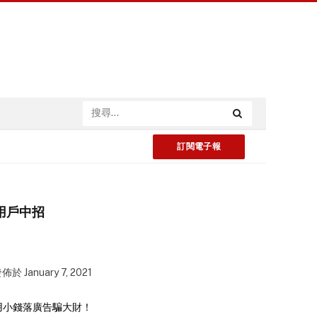
訂閱電子報
名用戶中招
發佈於
January 7, 2021
行用小錢落廣告騙大財！