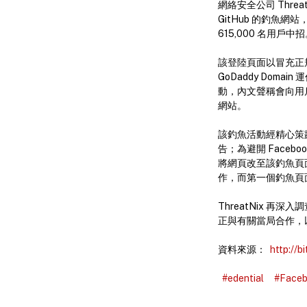
網絡安全公司 Thr
GitHub 的釣
615,000 名用
該登陸頁面以冒充正規
GoDaddy Doma
動，內文聲稱會向用戶提
網站。
該釣魚活動經精心策
告；為避開 Faceb
將網頁改至該釣魚頁面
作，而第一個釣魚頁
ThreatNix 再
正與有關當局合作，
資料來源：
http://b
#edential
#Face