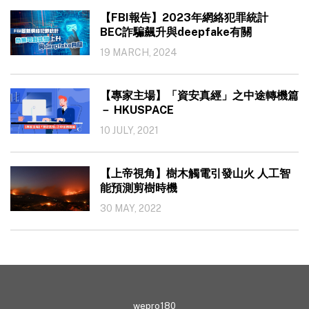
【FBI報告】2023年網絡犯罪統計
BEC詐騙飆升與deepfake有關
19 MARCH, 2024
【專家主場】「資安真經」之中途轉機篇
－ HKUSPACE
10 JULY, 2021
【上帝視角】樹木觸電引發山火 人工智
能預測剪樹時機
30 MAY, 2022
wepro180