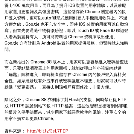
得 1,400 萬次用量，而且為了提升 iOS 裝置的用家體驗，以及鼓勵
用家選用更複雜及高強度密碼，這些儲存於 Chrome 瀏覽器內的帳
戶登入資料，更可以autofill形式應用到登入手機應用軟件上。不過
方便之餘，Google 也不忘安全性，即使 iOS 裝置的用家可以自動填
寫，但首先要通過生物特徵驗證，即以 Touch ID 或 Face ID 確認登
入者為裝置持有人，所可將資料從 Chrome 資料庫取出使用。
Google 亦有計劃為 Android 裝置的用家提供服務，但暫時就未知時
間。
而在新推出的 Chrome 88 版本上，用家可以更容易進入密碼檢查版
面，只要點擊瀏灠器上的用家圖標，就能從彈出的小視窗內點選
「鑰匙」圖標進入，即時檢查儲存在 Chrome 內的帳戶登入資料安
全性。如系統發現有外洩事件或密碼強度不理想，用家就可以即時
點選「變更密碼」，直接去到該帳戶頁面修改，非常方便。
除此之外，Chrome 88 亦刪除了對Flash的支援，同時禁止從 FTP
或 HTTPS 認證網站下載 HTTP 檔案，這些改變都是衝著網絡罪犯
的慣常入侵手法而來，減少用家下載惡意軟件的風險，注重安全的
用家不妨立即更新Chrome。
資料來源：
http://bit.ly/3sL7FEP