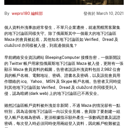
By
wepro180 編輯部
發佈於
March 10, 2021
個人資料外洩事故經常發生，不單只企業遭殃，就連黑帽黑客聚集
的地下討論區同樣失守。除了俄羅斯其中一個最大的地下討論區
Maza 的會員被起底，其他知名地下討論區如 Verified、Dread 及
club2crd 亦同樣被入侵，到底邊個搞鬼？
早前網絡安全資訊網站 BleepingComputer 接獲告密，一個新開設
的 Twitter 帳戶用家指俄羅斯地下討論區 Maza 被入侵，更附有一張
顯示 Maza 會員資料的截圖，告密者說該外洩資料包括 2,982 位會
員的帳戶名稱、電郵地址、密碼、證書名及密碼，以及該批會員用
作聯絡的 icq、Yahoo、MSN 及 Skype 帳戶名稱。告密者又同時提
到其他地下討論區如 Verified、Dread 及 club2crd 亦同樣受到入
侵，認為暗網 (dark web) 上的地下討論區已不再安全。
雖然討論區帳戶資料被外洩並非新聞，不過 Maza 的情況卻有一點
特別，因為這個地下討論區一向以安全見稱，會員除了要創建一組
登入帳戶名稱為密碼，更須根據指示額外產生一張數碼證書及認證
密碼，每次登入時必須同時使用兩組登入資料，因此帳戶較難被盜