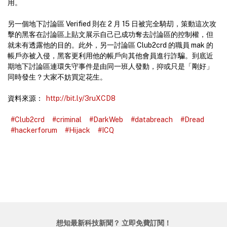
用。
另一個地下討論區 Verified 則在 2 月 15 日被完全騎刧，策動這次攻
擊的黑客在討論區上貼文展示自己已成功奪去討論區的控制權，但
就未有透露他的目的。此外，另一討論區 Club2crd 的職員 mak 的
帳戶亦被入侵，黑客更利用他的帳戶向其他會員進行詐騙。到底近
期地下討論區連環失守事件是由同一班人發動，抑或只是「剛好」
同時發生？大家不妨買定花生。
資料來源：
http://bit.ly/3ruXCD8
#Club2crd
#criminal
#DarkWeb
#databreach
#Dread
#hackerforum
#Hijack
#ICQ
想知最新科技新聞？ 立即免費訂閱！