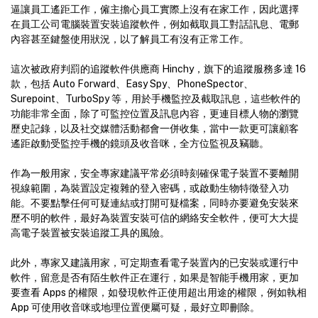
逼讓員工遙距工作，僱主擔心員工實際上沒有在家工作，因此選擇
在員工公司電腦裝置安裝追蹤軟件，例如截取員工對話訊息、電郵
內容甚至鍵盤使用狀況，以了解員工有沒有正常工作。
這次被政府判罰的追蹤軟件供應商 Hinchy，旗下的追蹤服務多達 16
款，包括 Auto Forward、Easy Spy、PhoneSpector、
Surepoint、TurboSpy 等，用於手機監控及截取訊息，這些軟件的
功能非常全面，除了可監控位置及訊息內容，更連目標人物的瀏覽
歷史記錄，以及社交媒體活動都會一併收集，當中一款更可讓顧客
遙距啟動受監控手機的鏡頭及收音咪，全方位監視及竊聽。
作為一般用家，安全專家建議平常必須時刻確保電子裝置不要離開
視線範圍，為裝置設定複雜的登入密碼，或啟動生物特徵登入功
能。不要點擊任何可疑連結或打開可疑檔案，同時亦要避免安裝來
歷不明的軟件，最好為裝置安裝可信的網絡安全軟件，便可大大提
高電子裝置被安裝追蹤工具的風險。
此外，專家又建議用家，可定期查看電子裝置內的已安裝或運行中
軟件，留意是否有陌生軟件正在運行，如果是智能手機用家，更加
要查看 Apps 的權限，如發現軟件正使用超出用途的權限，例如執相
App 可使用收音咪或地理位置便屬可疑，最好立即刪除。