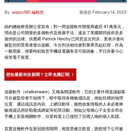
By
wepro180 編輯部
發佈於
February 14, 2023
紐約總檢察長辦公室宣布，對一間追蹤軟件開發商處罰 41 萬美元，
理由是公司開發的多個軟件及推廣手法，違反了美國聯邦政府及多
個州的法律。供應商 Patrick Hinchy 已同意這次判決，更表示會向
被監控的受害者發出提醒。今次判決相信會對業界亮起紅燈，作為
一般用家，便要時刻留意手機或電腦有否可疑跡象，平日亦要小心
保管電子裝置。
想知最新科技新聞？立即免費訂閱 ！
追蹤軟件（stalkerware）又稱為間諜軟件，它的主要作用是讓顧客
可在被監控者不知情下，暗中取得各種敏感訊息，例如目標的地理
位置、通話或訊息內容、上網活動等，雖然收集情報的人未必會將
敏感資訊用於勒索或綁架等犯罪活動，例如父母擔心子女安全而在
手機上安裝相關軟件，但某程度上已侵犯了目標人物的個人私隱。
其實這種軟件在新冠疫情期間，相當受僱主歡迎，因疫情下公司被