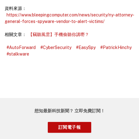
資料來源：
https://www.bleepingcomputer.com/news/security/ny-attorney-
general-forces-spyware-vendor-to-alert-victims/
相關文章：
【竊聽風雲】手機偷聽你講嘢？
#AutoForward
#CyberSecurity
#EasySpy
#PatrickHinchy
#stalkware
想知最新科技新聞？ 立即免費訂閱！