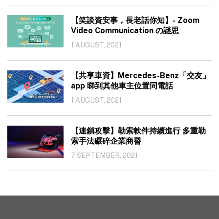
【笑談資安事，長老話你知】- Zoom
Video Communication の謎思
1 AUGUST, 2021
【共享車資】Mercedes-Benz「交友」
app 睇到其他車主位置同電話
1 AUGUST, 2021
【連鎖攻擊】勒索軟件持續進行 多重勒
索手法碾碎企業商譽
7 SEPTEMBER, 2021