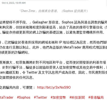
「Chen Zimo」自稱來自香港。（Sophos 提供圖片）
將變得不擇手段。」Gallagher 形容道。Sophos 認為與過去調查的
未夠完善，但技術複雜程度則顯著提高，結合了高效的搜尋引擎最佳化（S
，騙徒亦持續更新用於網上詐騙的基礎設施，以避免遭監管機構所停用。
騙局時，已把騙徒於香港所採用的網域名稱和 IP 地址標記為惡意，然而他們
在進行且難以制止。此外，他們為盜版的 MetaTrader 應用程式增設
擊退持續更新的詐騙網站。
逐漸擴大，犯罪集團將針對不同地區和平台，從而便於開發新的利基市場
。針對行騙手法，騙徒多以能協助受害人從加密貨幣或其他交易中獲利，
Telegram 繼續互動，令 Twitter 及文字訊息用戶成為目標。因此，市民應
交媒體接收的任何訊息。
交易騙局內容，可瀏覽：
http://bit.ly/3xNxS9O
taTrader
#Sophos
#Twitter
#加密貨幣
#科技新聞
#香港騙局