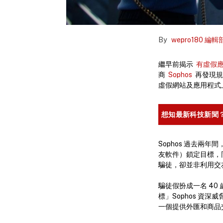
By
wepro180 編輯
繼早前揭示
有虛假應
商
Sophos
再發現規
虛假網站及應用程式
想知最新科技新聞？
Sophos 過去兩
友軟件）鎖定目標，
騙徒，卻並非利用交
騙徒假扮成一名 40 
標」Sophos 資深威脅
一個提供外匯和商品交易