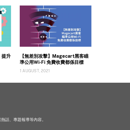
I 提升
【無差別攻擊】Magecart黑客瞄
準公用Wi-Fi 免費收費都係目標
1 AUGUST, 2021
、行業熱話、專題報導等內容。