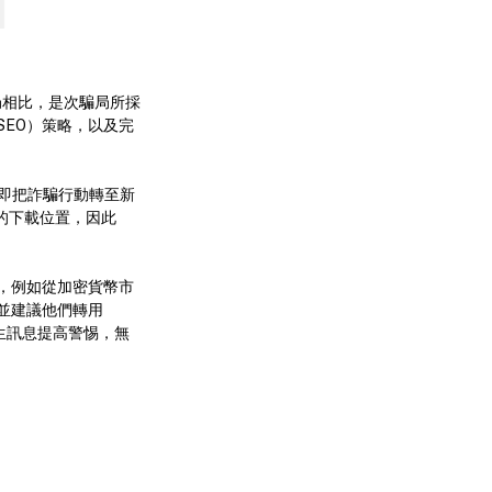
騙局相比，是次騙局所採
EO）策略，以及完
隨即把詐騙行動轉至新
新的下載位置，因此
，例如從加密貨幣市
並建議他們轉用
對陌生訊息提高警惕，無