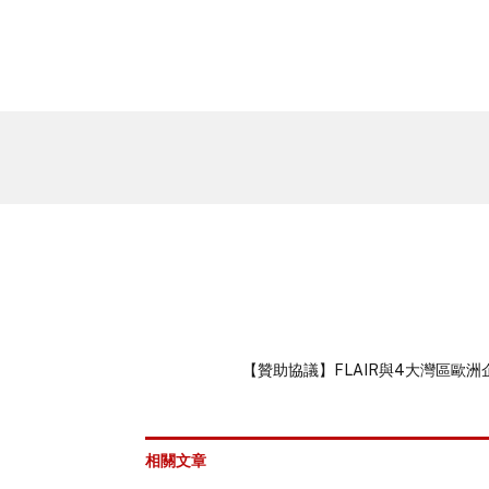
【贊助協議】FLAIR與4大灣區歐
相關文章