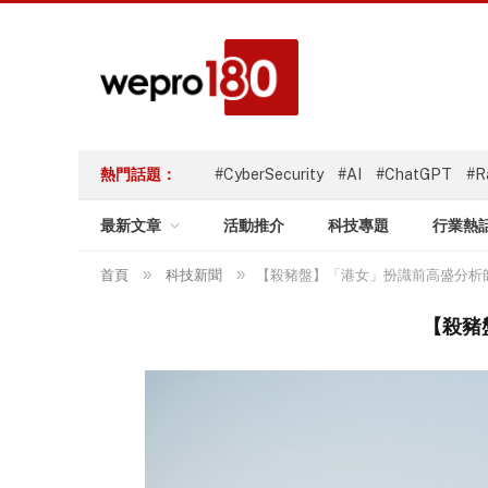
熱門話題：
#CyberSecurity
#AI
#ChatGPT
#R
最新文章
活動推介
科技專題
行業熱
»
»
首頁
科技新聞
【殺豬盤】「港女」扮識前高盛分析師 
【殺豬