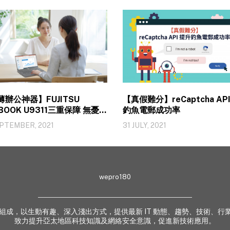
薄辦公神器】FUJITSU
【真假難分】reCaptcha AP
EBOOK U9311三重保障 無憂應
釣魚電郵成功率
合辦公模式
EPTEMBER, 2021
31 JULY, 2021
wepro180
 業界專家組成，以生動有趣、深入淺出方式，提供最新 IT 動態、趨勢、技術
致力提升亞太地區科技知識及網絡安全意識，促進新技術應用。