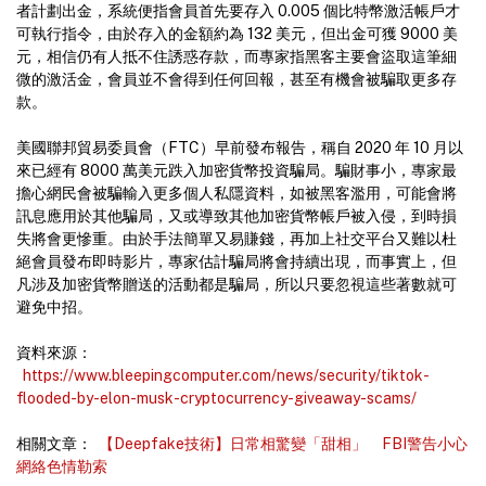
者計劃出金，系統便指會員首先要存入 0.005 個比特幣激活帳戶才
可執行指令，由於存入的金額約為 132 美元，但出金可獲 9000 美
元，相信仍有人抵不住誘惑存款，而專家指黑客主要會盜取這筆細
微的激活金，會員並不會得到任何回報，甚至有機會被騙取更多存
款。
美國聯邦貿易委員會（FTC）早前發布報告，稱自 2020 年 10 月以
來已經有 8000 萬美元跌入加密貨幣投資騙局。騙財事小，專家最
擔心網民會被騙輸入更多個人私隱資料，如被黑客濫用，可能會將
訊息應用於其他騙局，又或導致其他加密貨幣帳戶被入侵，到時損
失將會更慘重。由於手法簡單又易賺錢，再加上社交平台又難以杜
絕會員發布即時影片，專家估計騙局將會持續出現，而事實上，但
凡涉及加密貨幣贈送的活動都是騙局，所以只要忽視這些著數就可
避免中招。
資料來源：
https://www.bleepingcomputer.com/news/security/tiktok-
flooded-by-elon-musk-cryptocurrency-giveaway-scams/
相關文章：
【Deepfake技術】日常相驚變「甜相」 FBI警告小心
網絡色情勒索