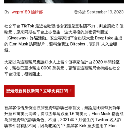
By
wepro180 編輯部
發佈於
September 19, 2023
社交平台 TikTok 最近被歐盟指控保護兒童私隱不力，判處罰款 3 億
歐元，原來同期在平台上亦發生一波大規模的加密貨幣贈送
（Giveaway）詐騙活動。安全專家指平台出現大量 Deepfake 生成
的 Elon Musk 訪問影片，聲稱免費送 Bitcoins，實則引人入金呃
錢。
大家以為這類騙局應該好少人上當？但專家估計自 2020 年開始至
今，騙徒已至少騙走 8000 萬美元，更預言這類騙局會持續在社交
平台氾濫，很難阻止。
想知最新科技新聞？立即免費訂閱 ！
被黑客假借身份進行加密貨幣詐騙已非首次，無論是比特幣於前年
升至 6 萬美元高峰，抑或去年尾跌至 1.6 萬美元，Elon Musk 都會成
為加密貨幣的詐騙角色。不過，2021 年 7 月發生的 Twitter 名人詐
騙事件就有點不同，因為犯案的 17 歲黑客 Kirk 至少盜用了 Elon