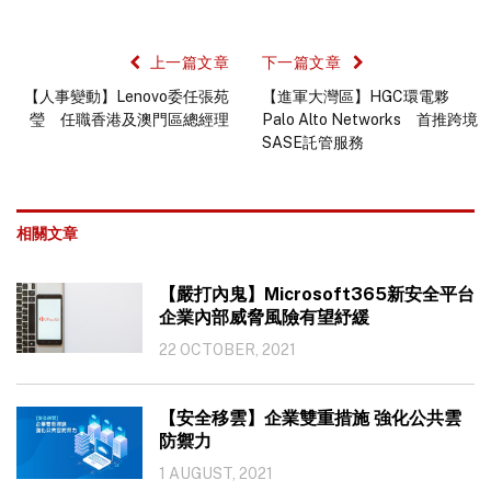
上一篇文章
下一篇文章
【人事變動】Lenovo委任張苑
【進軍大灣區】HGC環電夥
瑩 任職香港及澳門區總經理
Palo Alto Networks 首推跨境
SASE託管服務
相關文章
【嚴打內鬼】Microsoft365新安全平台
企業內部威脅風險有望紓緩
22 OCTOBER, 2021
【安全移雲】企業雙重措施 強化公共雲
防禦力
1 AUGUST, 2021