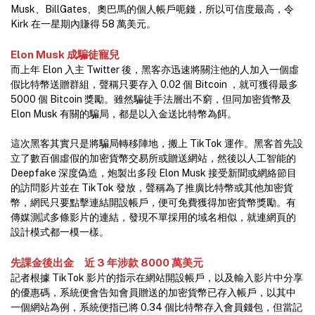
Musk、BillGates、奧巴馬的個人帳戶呃錢，所以可信度最高，令
Kirk 在一星期內賺得 58 萬美元。
Elon Musk 成騙徒寵兒
而上年 Elon 入主 Twitter 後，黑客亦迅速將關注他的人加入一個虛
假比特幣送贈群組，聲稱只要存入 0.02 個 Bitcoin ，就可獲得最多
5000 個 Bitcoin 獎勵。雖然騙徒手法層出不窮，但同加密貨幣及
Elon Musk 有關的騙局，都是以入金送比特幣為餌。
這次黑客其實只是將騙局轉移陣地，搬上 TikTok 運作。黑客首先設
立了數百個虛假的加密貨幣交易所或贈送網站，然後以人工智能的
Deepfake 深度偽造，炮製出多段 Elon Musk 接受新聞或網絡節目
的訪問影片並在 TikTok 發放，聲稱為了推廣比特幣或其他加密貨
幣，網民只要點擊連結開設帳戶，便可免費獲得加密貨幣獎勵。有
傳媒測試多條影片的連結，發現不單採用的域名相似，就連網頁的
設計模式都一模一樣。
先課金後出金 近 3 年涉款 8000 萬美元
記者根據 TikTok 影片的指示在網站開設帳戶，以及輸入影片中分享
的優惠碼，系統便會告知會員贈送的加密貨幣已存入帳戶，以其中
一個網站為例，系統便指已將 0.34 個比特幣存入會員錢包，但當記