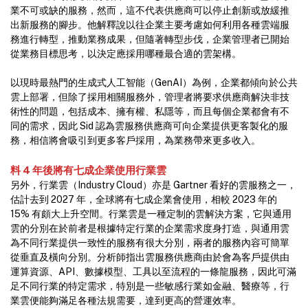
業不可或缺的服務，然而，這不代表供應商可以停止創新或放緩推
出新服務的腳步。他解釋說以往企業主要考慮如何利用各種雲端服
務進行轉型，推動業務成果，但隨著轉型步伐，企業管理者已開始
從業務目標思考，以決定應採用哪種最合適的雲架構。
以現時最熱門的生成式人工智能（GenAI）為例，企業都傾向於公共
雲上部署，但除了採用相關服務外，管理者將要求供應商解決非技
術性的問題，包括成本、擁有權、私隱等，而且每個企業都會有不
同的需求，因此 Sid 認為雲服務供應商可向企業提供更客製化的服
務，相信將會吸引到更多客戶採用，為業務帶來更多收入。
料 4 年後將有七成企業使用行業雲
另外，行業雲（Industry Cloud）亦是 Gartner 看好的雲服務之一，
估計去到 2027 年，全球將有七成企業會使用，相較 2023 年的
15% 有頗大上升空間。行業雲是一種定制的雲解決方案，它與通用
雲的分別在於前者是根據特定行業的企業需求度身打造，與通用雲
為不同行業提供一致性的服務有很大分別，兩者的服務內容可簡單
從垂直及橫向分別。分析師指出雲服務供應商由於會為客戶提供由
運算資源、API、數據模型、工具以至流程的一條龍服務，因此可滿
足不同行業的特定需求，特別是一些敏感行業如金融、醫療等，行
業雲便能夠滿足各種法規需要，達到更高的營運效率。