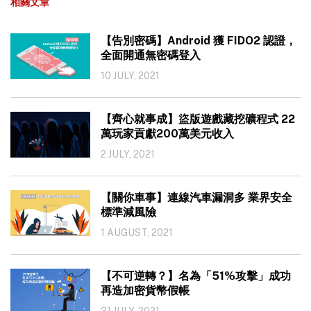
相關文章
【告別密碼】Android 獲 FIDO2 認證，
全面開通無密碼登入
10 JULY, 2021
【齊心就事成】盜版遊戲藏挖礦程式 22
萬玩家貢獻200萬美元收入
2 JULY, 2021
【關你車事】連線汽車漏洞多 業界安全
標準減風險
1 AUGUST, 2021
【不可逆轉？】名為「51%攻擊」成功
再造加密貨幣假帳
31 JULY, 2021