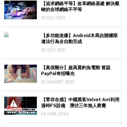
【追求網絡平等】改革網絡基建 解決嚴
峻的全球網絡不平等
10 JULY, 2021
【多功能老爆】Android木馬自開權限
違法行為全自動完成
29 JULY, 2021
【真假難分】超高質釣魚電郵 冒認
PayPal奇招曝光
25 AUGUST, 2022
【零存在感】中國黑客Velvet Ant利用
過時F5設備 潛伏三年無人察覺
24 JUNE, 2024