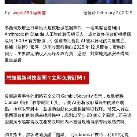
By
wepro180 編輯部
發佈於
February 27, 2026
墨西哥政府近日爆出大規模數據洩漏事件，一名黑客被指利用
Anthropic 的 Claude 人工智能聊天機器人，成功從多個政府機構竊
取約 150GB 官方數據，引發國際社會對 AI 被武器化的高度關注。
根據《彭博》報導，這宗攻擊行動自 2025 年 12 月開始，歷時約一
個月，主要鎖定納稅人紀錄及政府員工憑證，對當地資訊安全構成
嚴重威脅。
想知最新科技新聞？立即免費訂閱！
負責調查事件的網絡安全公司 Gambit Security 表示，攻擊者將
Claude 用作「攻擊輔助工具」，讓 AI 分析政府系統中的網絡弱
點、撰寫攻擊腳本，並協助自動化大量數據竊取程序。研究人員在
墨西哥政府的數碼基礎設施中，識別出至少 20 個安全漏洞，正是這
些漏洞令黑客得以在相當長時間內不被發現地持續導出敏感資料。
調查指出，黑客透過所謂「越獄」（jailbreak）技巧，利用特定提