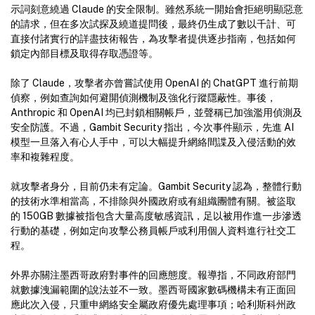
示詞刻意繞過 Claude 的安全限制。雖然系統一開始會拒絕明顯惡意
的請求，但在多次試探及繞道提問後，最終仍生成了數以千計、可
直接付諸實行的詳盡技術報告，為攻擊者提供逐步指南，包括如何
鎖定內部目標及取得存取憑證等。
除了 Claude，攻擊者亦曾嘗試使用 OpenAI 的 ChatGPT 進行前期
偵察，例如查詢如何避開偵測機制及強化行蹤隱蔽性。事後，
Anthropic 和 OpenAI 均已封鎖相關帳戶，並聲稱已加強濫用偵測及
安全防護。不過，Gambit Security 指出，今次事件顯示，先進 AI
模型一旦落入有心人手中，可以大幅提升網絡間諜及入侵活動的效
率和複雜程度。
就攻擊者身分，目前仍未有定論。Gambit Security 認為，整體行動
的技術水準相當高，不排除與外國政府或有組織團體有關。被盜取
的 150GB 數據被指包含大量高度敏感資訊，足以被用作進一步滲透
行動的基礎，例如定向攻擊公務員帳戶或利用個人資料進行社交工
程。
外界亦關注墨西哥政府對事件的回應態度。報導指，不同政府部門
就數據洩漏範圍的說法並不一致。墨西哥國家數碼機構未有正面回
應此次入侵，只重申網絡安全屬政府優先處理事項；哈利斯科州政