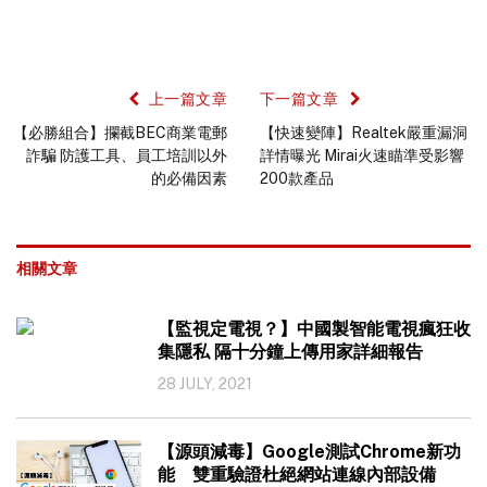
上一篇文章
下一篇文章
【必勝組合】攔截BEC商業電郵
【快速變陣】Realtek嚴重漏洞
詐騙 防護工具、員工培訓以外
詳情曝光 Mirai火速瞄準受影響
的必備因素
200款產品
相關文章
【監視定電視？】中國製智能電視瘋狂收
集隱私 隔十分鐘上傳用家詳細報告
28 JULY, 2021
【源頭減毒】Google測試Chrome新功
能 雙重驗證杜絕網站連線內部設備