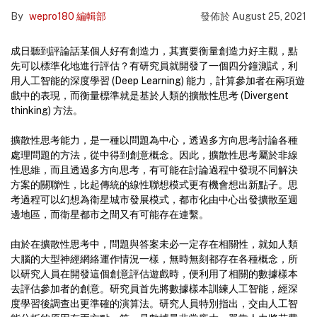
By
wepro180 編輯部
發佈於
August 25, 2021
成日聽到評論話某個人好有創造力，其實要衡量創造力好主觀，點
先可以標準化地進行評估？有研究員就開發了一個四分鐘測試，利
用人工智能的深度學習 (Deep Learning) 能力，計算參加者在兩項遊
戲中的表現，而衡量標準就是基於人類的擴散性思考 (Divergent
thinking) 方法。
擴散性思考能力，是一種以問題為中心，透過多方向思考討論各種
處理問題的方法，從中得到創意概念。因此，擴散性思考屬於非線
性思維，而且透過多方向思考，有可能在討論過程中發現不同解決
方案的關聯性，比起傳統的線性聯想模式更有機會想出新點子。思
考過程可以幻想為衛星城市發展模式，都市化由中心出發擴散至週
邊地區，而衛星都市之間又有可能存在連繫。
由於在擴散性思考中，問題與答案未必一定存在相關性，就如人類
大腦的大型神經網絡運作情況一樣，無時無刻都存在各種概念，所
以研究人員在開發這個創意評估遊戲時，便利用了相關的數據樣本
去評估參加者的創意。研究員首先將數據樣本訓練人工智能，經深
度學習後調查出更準確的演算法。研究人員特別指出，交由人工智