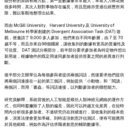
能分析的原因有兩方點，第一是數據量非常龐大，單靠人力將花費
很多時間，其次人類對事物存在偏見，而且思維亦受過往經歷所局
限，難以客觀地整理出結果。
而由 McGill University、Harvard University 及 University of
Melbourne 科學家創建的 Divergent Association Task (DAT) 遊
戲，便邀請了 9,000 多人參加，他們來自不同年齡層，由 7 至 70
歲不等，而且亦來自98個國家，讓收集到的數據有更高的普遍性及
可信度。 DAT 測試分兩部分，前半部分要求參加者為特定物件想出
新用途，根據物件的既定用途同參加者提供答案之間的差異進行判
斷。
後半部分主辦單位為每個參與者提供兩個詞語，然後要求他們提供
將兩個詞連接在一起的第三個詞，例如提供「小動物」和「閱讀」
兩個詞，而用「書蟲」等詞語連接，以判斷參加者的聯想能力。
研究員解釋，系統背後的人工智能是模仿人類神經元網絡的運作方
式，但同時鍪撇除了人類的偏見，因此可以跨越文化差異，在短時
間內分析很多參加者。不過研究仍在持續進行，當收集到的樣本愈
多，演算法便會更加準確。到時這項創意評估測試，便有可能應用
於其他範疇，例如作為評估求職者創意的輔助數據等。