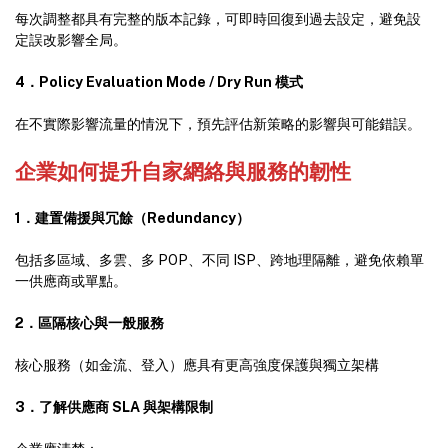
每次調整都具有完整的版本記錄，可即時回復到過去設定，避免設
定誤改影響全局。
4
．Policy Evaluation Mode / Dry Run
模式
在不實際影響流量的情況下，預先評估新策略的影響與可能錯誤。
企業如何提升自家網絡與服務的韌性
1
．建置備援與冗餘（Redundancy
）
包括多區域、多雲、多 POP、不同 ISP、跨地理隔離，避免依賴單
一供應商或單點。
2
．區隔核心與一般服務
核心服務（如金流、登入）應具有更高強度保護與獨立架構
3
．
了解供應商 SLA 與架構限制