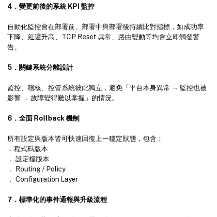
4．變更前後的系統 KPI 監控
自動化監控會在部署前、部署中與部署後持續比對指標，如成功率
下降、延遲升高、TCP Reset 異常、路由變動等均會立即觸發警
告。
5
．
關鍵系統分離設計
監控、稽核、控管系統彼此獨立，避免「平台本身異常 → 監控也被
影響 → 故障變得難以掌握」的情況。
6
．
全面 Rollback 機制
所有設定與版本皆可快速回復上一穩定狀態，包含：
．程式碼版本
． 設定檔版本
． Routing / Policy
． Configuration Layer
7．標準化的事件通報與升級流程