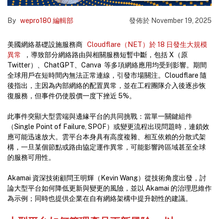
By
wepro180 編輯部
發佈於
November 19, 2025
美國網絡基礎設施服務商
Cloudflare（NET）於 18 日發生大規模
異常
，導致部分網絡路由與相關服務短暫中斷，包括 X（原
Twitter）、ChatGPT、Canva 等多項網絡應用均受到影響。期間
全球用戶在短時間內無法正常連線，引發市場關注。Cloudflare 隨
後指出，主因為內部網絡的配置異常，並在工程團隊介入後逐步恢
復服務，但事件仍使股價一度下挫近 5%。
此事件突顯大型雲端與邊緣平台的共同挑戰：當單一關鍵組件
（Single Point of Failure, SPOF）或變更流程出現問題時，連鎖效
應可能迅速放大。雲平台本身具有高度複雜、相互依賴的分散式架
構，一旦某個節點或路由協定運作異常，可能影響跨區域甚至全球
的服務可用性。
Akamai 資深技術顧問王明輝（Kevin Wang）從技術角度出發，討
論大型平台如何降低更新與變更的風險，並以 Akamai 的治理思維作
為示例；同時也提供企業在自有網絡架構中提升韌性的建議。