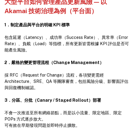
大型平台如何管理產品更新風險 — 以
Akamai 技術治理為例（平台面）
1
．制定產品與平台的明確 KPI
標準
包含延遲（Latency）、成功率（Success Rate）、異常率（Error
Rate）、負載（Load）等指標，所有更新皆需根據 KPI 評估是否可
能產生風險。
2
．嚴格的變更管理流程（Change Management
）
採 RFC（Request for Change）流程，各項變更需經
Architecture、SRE、QA 等團隊審查，包括風險分級、影響面評估
與回復機制確認。
3
．分區、分批（Canary / Staged Rollout
）部署
不會一次推送至所有網絡節點，而是以小流量、限定地區、限定
POPs 方式逐步放大。
可有效在早期發現問題並即時停止擴散。