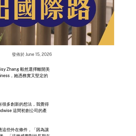
發佈於
June 15, 2026
Zhang 毅然選擇離開美
usiness，她憑務實又堅定的
「我有很多創新的想法，我覺得
wise 這間初創公司的產
適應這些外在條件，「因為讓