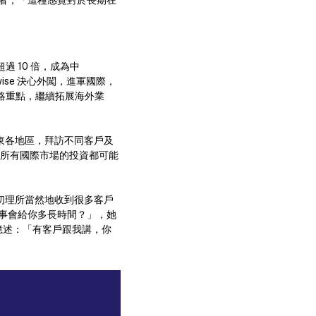
者，「這種感覺對於長期在
超過 10 倍，成為中
dwise 決心外闖，進軍國際，
作戰略重點，繼續拓展海外業
中東各地區，拜訪不同客戶及
面所有國際市場的投資都可能
起初理所當然地收到很多客戶
事會給你多長時間？」，她
她憶述：「有客戶跟我講，你