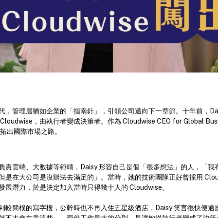
，管理層猶如企業的「指南針」，引領公司邁向下一章節。十年前，Daisy 
dwise，由執行者變成決策者。作為 Cloudwise CEO for Global B
e 開拓出國際市場之路。
職，專門負責雲端、大數據等範疇，Daisy 形容自己是個「很多想法」的人，
是在大公司是沒辦法去滿足的」。當時，她的技術團隊正好曾採用 Cloud
展潛力，於是決定加入當時只得幾十人的 Cloudwise。
到較簡樸的寫字樓，公幹時也不再入住五星級酒店，Daisy 笑言很快便