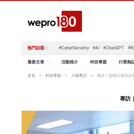
熱門話題：
#CyberSecurity
#AI
#ChatGPT
#R
最新文章
活動推介
科技專題
行業熱
»
»
»
首頁
科技專題
人物專訪
專訪｜從執行者到決策者 
專訪｜