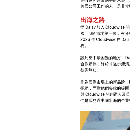
你有趣和興奮的事情太多，
美國公司工作的人，是非常
出海
之路
從 Daisy 加入 Clou
國 ITSM 市場第一位，有分析
2023 年 Cloudwi
務。
談到當中最困難的地方，D
合作夥伴，終於才逐步釐清
徒勞無功。
作為國際市場上的新品牌，
拒絕，面對他們尖銳的提問
與 Cloudwise 的
們是我見過中國出海的企業