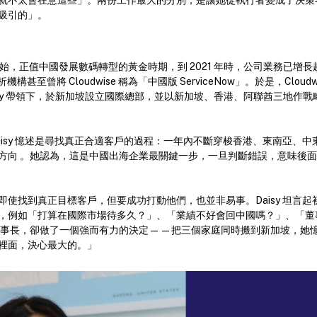
就不太會在意這些」。兩份工作最大的分別，是讓她從執行者變成了決策
吸引的」。
dwise 開始，正值中國發展數碼轉型的黃金時期，到 2021 年時，公司業務已增長
機構甚至曾將 Cloudwise 稱為「中國版 ServiceNow」。於是，Clou
se 在 Daisy 帶領下，於新加坡設立國際總部，並以新加坡、香港、阿聯酋三地
aisy 憶述是尋找真正合適客戶的過程：一年內不斷穿梭香港、東南亞、
方向 。她認為，這是中國出海企業最關鍵一步，一旦判斷錯誤，意味後
即使找到真正目標客戶，但要成功打動他們，也並非易事。Daisy 坦言
，例如「打算在國際市場待多久？」、「業績不好會回中國嗎？」、「董
創辦人及董事長，卻做了一個強而有力的決定——把三個家庭同時搬到新加坡，
裡面，決心最大的。」