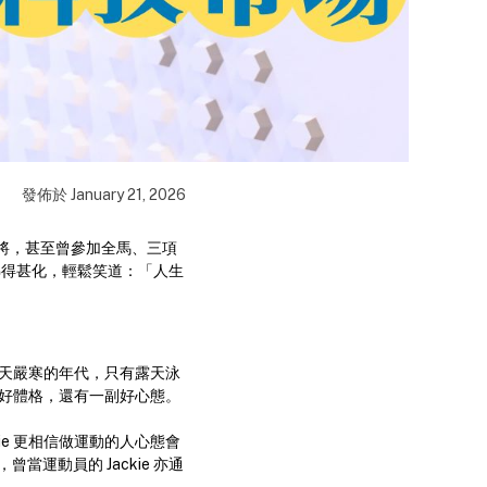
發佈於
January 21, 2026
跑步健將，甚至曾參加全馬、三項
卻睇得甚化，輕鬆笑道：「人生
冬天嚴寒的年代，只有露天泳
身好體格，還有一副好心態。
e 更相信做運動的人心態會
運動員的 Jackie 亦通