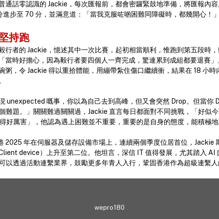
通話零認識的 Jackie，每次匯報前，都會密鑼緊鼓地準備，將匯報內
 分進步至 70 分，並滿意道：「當我克服咗啲困難同障礙時，都幾開心！
傷堅持跑
行者的 Jackie，憶述其中一次比賽，起初相當順利，惟跑到第五段時
「當時好擔心，因為毅行者要四個人一齊完成，驚連累到成組都要退賽」
粥，令 Jackie 得以重拾體能，用繃帶紮住傷口繼續衝，結果在 18 
。
unexpected 嘅事，你以為自己去到高峰，但又會突然 Drop。但當你 
me 個難題。」關關難過關關過，Jackie 直言每日都面對不同挑戰，「好
 AI 漲價漲得好厲害」，他認為遇上困難並不重要，重要的是自身的態度，能積
 香港 2025 年在伺服器及儲存設備市場上，連續兩個季度位居首位，Jacki
ent device）上升至第二位。他坦言，深信 IT 值得發展，尤其踏入 AI
 希望可以透過活動連繫業界，鼓勵更多年青人入行，鞏固香港作為超級連繫
wepro180