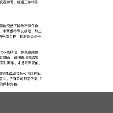
容反覆練習。經過三年特訓，
」
，體能突然下降致不慎仆倒，
。幸而獲得隊友鼓勵，加上
小時內完成全程，獲頒頂尖跑手
Drop 嘅時候，你就繼續做，
似今朝開會，成個市場都講緊
極地面對困難，才是最重要的。
e 期望能繼續帶領公司維持冠
 盛世，所有公司都需依靠 IT
人的獨特角色。