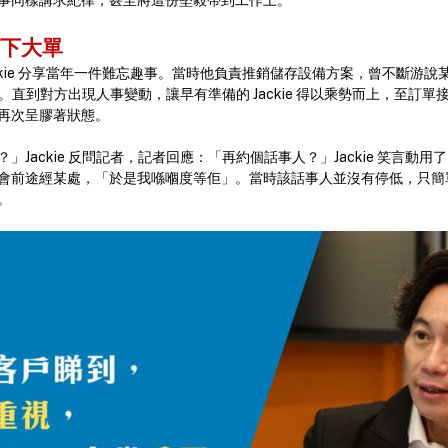
事同樣講求紀律，甚至將這份堅毅帶到工作上。
簽下大單
Jackie 分享當年一件難忘趣事。當時他負責推銷儲存設備方案，曾不斷游
拒。直到對方出現人事變動，讓早有準備的 Jackie 得以乘勢而上，至訂
再次呈膠著狀態。
Jackie 反問記者，記者回應：「再約個話事人？」Jackie 笑言動用了 
會前途經某處，「於是我喺嗰度等佢」。當時該話事人並沒有停低，只簡
。