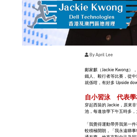
By April Lee
鄺家麒（Jackie Kwon
鐵人、毅行者等比賽，從中培
就係咁，有好多 Upside
自小習泳 代表
穿起西裝的 Jackie，
池，每逢放學下午五時多，太
「我覺得運動帶畀我第一件事
較積極開朗，「我永遠睇事物