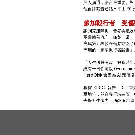
與人溝通，語言最重要。對普
他自評其普通話水平由 20
參加毅行者 受
談到克服障礙，曾參與數次毅
兩邊膝蓋流血，痛楚非常，
完成第五段後在補給站吃了碗
專屬的「超級毅行者證書」
「人生係幾有趣，好多時出現 
總有一日你可以 Overco
Hard Disk 會因為
根據《IDC》報告，Dell
軍地位，並在客戶端裝置（Cli
去提升生產力，Jackie