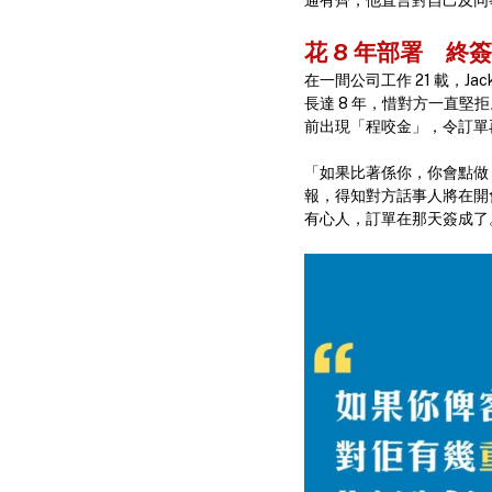
通有齊，他直言對自己及同
花 8 年部署 終
在一間公司工作 21 載，
長達 8 年，惜對方一直堅
前出現「程咬金」，令訂單
「如果比著係你，你會點做？」
報，得知對方話事人將在開
有心人，訂單在那天簽成了