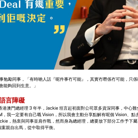
這件事勉勵同事，「有時啲人話『呢件事冇可能』，其實冇嘢係冇可能，只係呢個
會能夠回到生意。」
服語言障礙
gies 擔任香港澳門總經理 3 年半，Jackie 坦言起初面對公司眾多資深同事
我一定要有自己嘅 Vision，所以我會主動分享點解有呢個 Vision、點去
ckie，熱衷與同事並肩作戰，然而身為總經理，總要放下部分工作予下屬，做到
同個案親自出馬，從中取得平衡。