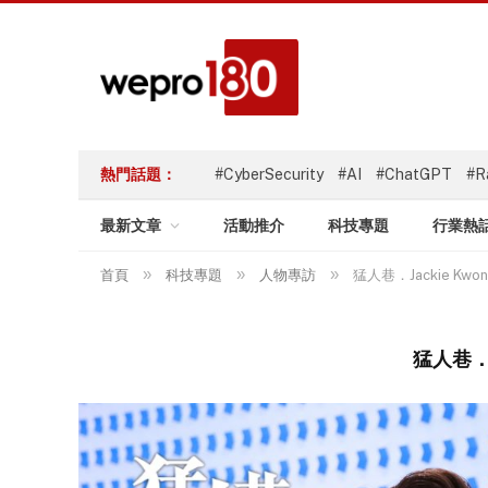
熱門話題：
#CyberSecurity
#AI
#ChatGPT
#R
最新文章
活動推介
科技專題
行業熱
»
»
»
首頁
科技專題
人物專訪
猛人巷．Jackie 
猛人巷．