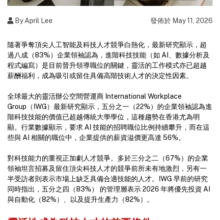
By April Lee
發佈於
May 11, 2026
隨著爭奪頂尖人工智能及科技人才競爭白熱化，最新研究顯示，超
過八成（83%）企業領袖認為，進階科技技能（如 AI、數據分析及
程式編寫）是目前晉升領導職位的關鍵，靈活的工作模式亦已超越
薪酬福利，成為吸引或留住具備高階技術人才的決定性因素。
全球最大的靈活辦公空間營運商 International Workplace
Group（IWG）最新研究顯示，五分之一（22%）的企業領袖認為進
階科技技能的價值已超越傳統大學學位，這種趨勢在香港尤為明
顯。行業數據顯示，要求 AI 技能的招聘職位比例持續攀升，而在這
些與 AI 相關的職位中，企業提供的薪資溢價更高達 56%。
對科技能力的重視正加劇人才競爭。多於三分之二（67%）的企業
領袖坦言招募及留住頂尖科技人才的競爭前所未有地激烈，另有一
半受訪者則表示市場上缺乏具備合適技能的人才。IWG 早前的研究
同時指出，五分之四（83%） 的管理層表示 2026 年將優先投資 AI
與自動化（82%）、以及提升生產力（82%）。