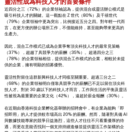
靈活性成為科技人才的首要條件
近四分之三（72%）的企業領袖認為，提供混合或靈活辦公模式是
吸引科技人才的關鍵。這一觀點在 Z 世代（80%）及千禧世代
（79%）企業領袖中更為突出，比例接近五分之四。對年輕一代而
言，在更方便的辦公場所工作，不僅能維持，甚至能夠帶來更高的
生產力。
因此，混合工作模式已成為企業爭奪頂尖科技人才的最常見策略
（37%），超越了具競爭力的薪酬（35%）。超過四分之三
（78%）的企業領袖相信，提供混合工作模式的企業，相較於未提
供的企業，擁有明顯的招募優勢。
靈活性對留住這群新興科技人才同樣至關重要。超過三分之二
（68%）的企業領袖明白僅靠具競爭力的薪酬已不足以留住頂尖科
技人才。對於 30 歲以下的科技人才而言，工作與生活的平衡及靈活
性被視為最重要的企業文化（42%），遠超於薪金報酬（30%）。
在近期由香港科技企業孵化器舉辦的招聘會中，有企業為能夠「即
招即用」的人才提供較市場高出 20% 的薪酬。然而，隨著對具備 AI
與數據技能專家的競爭日益激烈，這些人才往往不只看重優厚的待
遇，而更在意能否找到一個支持持續進修並提供靈活工作架構的企