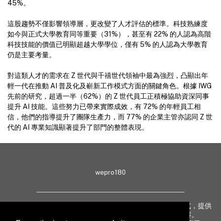
45%。
這股趨勢不僅影響領導層，更改變了人才評估的標準。科技熟練度
如今與正式大學教育同等重要（31%），甚至有 22% 的人認為高階
科技技能的價值已明顯超越大學學位，僅有 5% 的人認為大學教育
仍是主要考量。
對這類人才的需求在 Z 世代與千禧世代領袖中最為強烈，凸顯出年
輕一代在推動 AI 普及化及嶄新工作模式方面的關鍵角色。根據 IWG
先前的研究，超過一半（62%）的 Z 世代員工正積極協助資深同事
提升 AI 技能。這些努力已帶來實際成效，有 72% 的年輕員工相
信，他們的指導提升了團隊生產力，而 77% 的企業主管亦認同 Z 世
代的 AI 專業知識顯著提升了部門的整體表現。
wepro180
wepro180 由 IT 業界專家組成，以生動有趣、深入淺出方式，提供
最新 IT 動態、趨勢、技術、行業熱話、專題報導等內容。