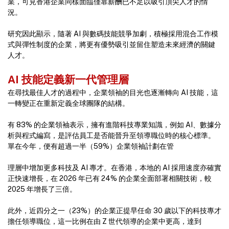
業，可見香港企業同樣面臨僅靠薪酬已不足以吸引頂尖人才的情
況。
研究因此顯示，隨著 AI 與數碼技能競爭加劇，積極採用混合工作模
式與彈性制度的企業，將更有優勢吸引並留住塑造未來經濟的關鍵
人才。
AI 技能定義新一代管理層
在尋找最佳人才的過程中，企業領袖的目光也逐漸轉向 AI 技能，這
一轉變正在重新定義全球團隊的結構。
有 83% 的企業領袖表示，擁有進階科技專業知識，例如 AI、數據分
析與程式編寫，是評估員工是否能晉升至領導職位時的核心標準。
單在今年，便有超過一半（59%）企業領袖計劃在管
理層中增加更多科技及 AI 專才。在香港，本地的 AI 採用速度亦確實
正快速增長，在 2026 年已有 24% 的企業全面部署相關技術，較
2025 年增長了三倍。
此外，近四分之一（23%）的企業正提早任命 30 歲以下的科技專才
擔任領導職位，這一比例在由 Z 世代領導的企業中更高，達到