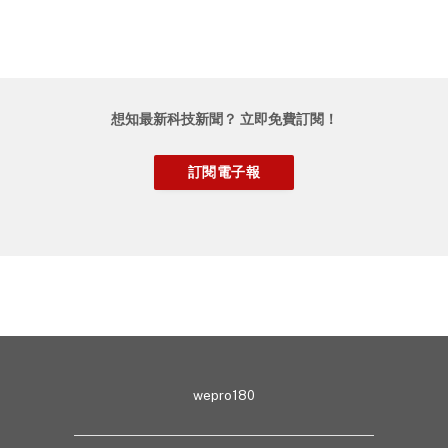
想知最新科技新聞？ 立即免費訂閱！
wepro180