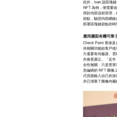
此外，Ivan 說區塊鏈
NFT 為例，便需
用於內部流程管理，
節點，驗證內部網絡
部署區塊鏈節點的時
應用層面有機可乘 
Check Point
供相關功能給客戶使
方還要有伺服器、雲
亦會更廣泛。「近年 
全性無關，只是受害客
意編碼的 NFT 圖
式頁面輸入自己的加密
亦已堵塞了圖像內藏