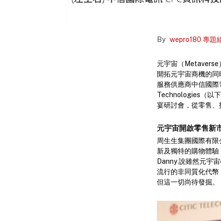
By
wepro180 專題
元宇宙（Metave
開拓元宇宙商機的同時
服務供應商中信國際電訊 
Technologie
宴研討會，從零售、
元宇宙開啟零售新市
周生生集團國際有限公
新及獨特的購物體驗
Danny 說雖然
流行的非同質化代幣
但這一切尚待發掘。