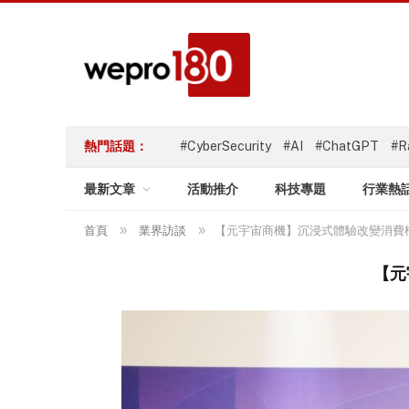
熱門話題：
#CyberSecurity
#AI
#ChatGPT
#R
最新文章
活動推介
科技專題
行業熱
»
»
首頁
業界訪談
【元宇宙商機】沉浸式體驗改變消費
【元