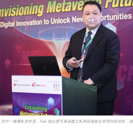
可分四類，其中一種屬私有性質，Ivan 指企業可通過建立私有區塊鏈去管理內部流程