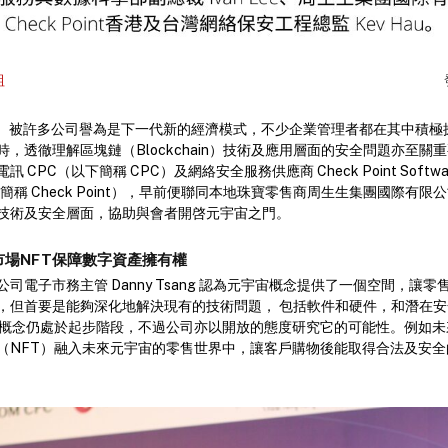
組
rse）被許多公司譽為是下一代新的經濟模式，不少企業管理者都在其中積
，透徹理解區塊鏈（Blockchain）技術及應用層面的安全問題亦至關重要
CPC（以下簡稱 CPC）及網絡安全服務供應商 Check Point Softwa
s（以下簡稱 Check Point），早前便聯同本地珠寶零售商周生生集團國際有
技術及安全層面，協助與會者開啓元宇宙之門。
場NFT保障數字資產擁有權
司電子市務主管 Danny Tsang 認為元宇宙概念提供了一個空間，讓
，但首要是能夠深化地解決現有的技術問題， 包括軟件和硬件，和潛在
元宇宙概念仍處於起步階段，不過公司亦以開放的態度研究它的可能性。例如
（NFT）融入未來元宇宙的零售世界中，讓客戶購物後能取得合法及安全