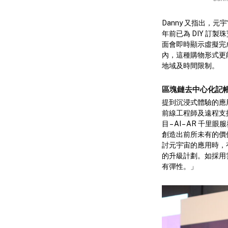
Danny 又指出，
年前已為 DIY 
面會即時顯示虛擬完
內，這種購物形式更
地域及時間限制。
區塊鏈去中心化記帳
提到沉浸式體驗的應用
前線工程師及遠程支
目 – AI – AR
創造出前所未有的價值
討元宇宙的應用時，
的升級計劃。如採用
有彈性。」