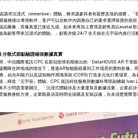
元宇宙講求沉浸式（immersive）體驗，務求讓參與者有親歷其境的感覺，
訂製珠寶服務推出專用軟件，客戶可以在軟件內因應自己的要求選擇珠寶的形
成品圖像，其像真度已接近九成。如未來再加上實境及銷售員以avatar
能為顧客帶來沉浸式的體驗。」顧客亦能 24/7 全天候在元宇宙內進行活
 分散式節點驗證確保數據真實
，中信國際電訊 CPC 在新冠疫情初期推出的「DataHOUSE AR 千
援團隊在跨地域的情況下，透過AR智能眼鏡看到工作場景的實時影像。
 千里眼服務，結合AI能力以及認知物件辨識系統 (CORS) 打造多元化行業場景
，締造『元宇宙』體驗。CPC 資訊科技服務與數據科學部副總裁 Ivan L
有不少問題需要關注。「沉浸式體驗涉及大量運算及數據流量，企業必須一並
雲服務會較方便，企業既毋須花時間去採購及安裝設備，在未清楚實際需