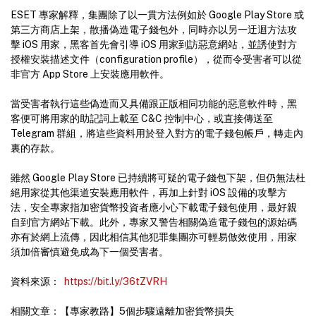
ESET 專家解釋，集團除了以一貫方法例如於 Google Play Store 或
第三方商店上架，散播偽造電子錢包外，同時亦以另一迂迴方法攻
擊 iOS 用家，黑客首先會引導 iOS 用家到訪惡意網站，並誘使對方
授權安裝描述文件（configuration profile），從而令受害者可以從
非官方 App Store 上安裝應用軟件。
當受害者執行這些偽造而又具備跟正版相同功能的惡意軟件時，黑
客便可將用家的助記詞上載至 C&C 控制中心，或直接傳送至
Telegram 群組，將這些資料用於登入對方的電子錢包帳戶，轉走內
裏的存款。
雖然 Google Play Store 已持續將可疑的電子錢包下架，但仍無法杜
絕用家從其他渠道安裝應用軟件，再加上針對 iOS 設備的攻擊方
法，安全專家指加密貨幣投資者應小心下載電子錢包使用，最好親
自到官方網站下載。此外，專家又警告相關偽造電子錢包的源始碼
亦有於網上流傳，因此相信其他犯罪集團亦可輕易倣效使用，用家
須加倍審慎避免成為下一個受害者。
資料來源：
https://bit.ly/36tZVRH
相關文章：【專家教路】5個步驟遠離加密貨幣損失