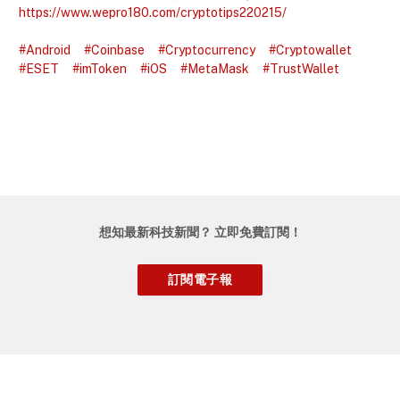
https://www.wepro180.com/cryptotips220215/
#Android
#Coinbase
#Cryptocurrency
#Cryptowallet
#ESET
#imToken
#iOS
#MetaMask
#TrustWallet
想知最新科技新聞？ 立即免費訂閱！