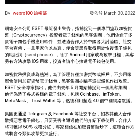
By
wepro180 編輯部
發佈於
March 30, 2022
網絡安全公司 ESET 最近發出警告，指捕捉到一個專門盜取加密貨
幣（Cryptocurrency）投資者電子錢包的黑客集團，他們偽造了多
款電子錢包手機應用軟件，並透過合作人於中國各大討論區、社交
平台宣傳，一旦用家信以為真，便會讓黑客取得用於恢復電子錢包
的助記詞（seed phrase），除了 Android 用家成為攻擊目標，黑客
另有方法攻擊 iOS 用家，投資者請小心揀選電子錢包使用。
加密貨幣投資成為熱潮，為了管理各種加密貨幣或帳戶，不少用家
都會使用加密貨幣電子錢包，黑客集團亦瞄準這些錢包作出攻擊。
ESET 安全專家指出，他們由去年 5 月開始捕捉到一個黑客集團，
他們偽造了各式各樣的電子錢包，包括 Coinbase、imToken、
MetaMask、Trust Wallet 等，然後利用超過 40 個中國網絡散播。
集團更通過 Telegram 及 Facebook 等社交平台，招募其他人合作
散播惡意電子錢包，只要受害者通過他們的介紹下載使用，合作人
將可獲得 50% 收穫分紅，專家相信在加密貨幣熱炒下，這種合作方
式將會令類似攻擊更加盛行。