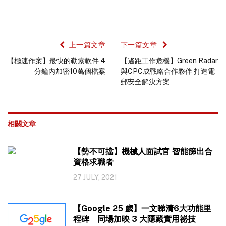
上一篇文章
下一篇文章
【極速作案】最快的勒索軟件 4
【遙距工作危機】Green Radar
分鐘內加密10萬個檔案
與CPC成戰略合作夥伴 打造電
郵安全解決方案
相關文章
【勢不可擋】機械人面試官 智能篩出合
資格求職者
27 JULY, 2021
【Google 25 歲】一文睇清6大功能里
程碑 同場加映 3 大隱藏實用祕技