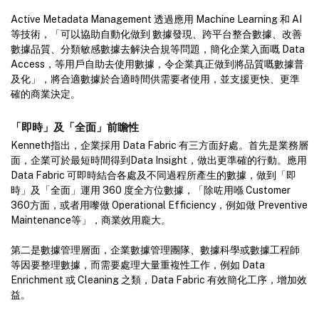
Active Metadata Management 透過應用 Machine Learning 和 AI
等技術，「可以協助自動化做到 數據發現、跨平台整合數據、改善
數據品質、分類敏感數據去解決合規等問題，簡化企業入面嘅 Data
Access，等用戶自助去使用數據，令企業真正做到將品質嘅數據普
及化」，將合適數據於合適時間供需要者使用，並支援更快、更準
確的商業決定。
「即時」及「全面」前瞻性
Kenneth指出，企業採用 Data Fabric 有三方面好處。首先是業務層
面，企業可於最短時間得到Data Insight，做出更準確的行動。應用
Data Fabric 可即時結合各處及不同過程所產生的數據，做到「即
時」及「全面」運用 360 度全方位數據，「除咗用喺 Customer
360方面，或者用嚟做 Operational Efficiency，例如做 Preventive
Maintenance等」，商業效用龐大。
第二是數據管理層面，企業數據管理團隊、數據科學或數據工程師
等因要整理數據，而需要處理大量重複性工作，例如 Data
Enrichment 或 Cleaning 之類，Data Fabric 有效簡化工序，增加效
益。