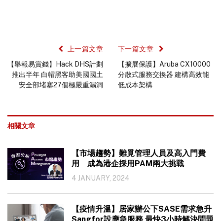
上一篇文章
下一篇文章
【舉報易賞錢】Hack DHS計劃
【擴展保護】Aruba CX10000
推出半年 白帽黑客助美國國土
分散式服務交換器 建構高效能
安全部堵塞27個極嚴重漏洞
低成本架構
相關文章
【市場趨勢】難覓管理人員及高入門費
用 成為港企採用PAM兩大挑戰
4 JANUARY, 2024
【疫情升溫】居家辦公下SASE需求急升
Sangfor設應急服務 最快3小時解決問題