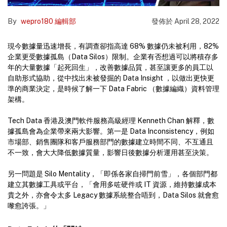
By
wepro180 編輯部
發佈於
April 28, 2022
現今數據量迅速增長，有調查卻指高達 68% 數據仍未被利用，82%
企業更受數據孤島（Data Silos）限制。企業有否想過可以將積存多
年的大量數據「起死回生」，改善數據品質，甚至讓更多的員工以
自助形式協助，從中找出未被發掘的 Data Insight ，以做出更快更
準的商業決定，是時候了解一下 Data Fabric （數據編織）資料管理
架構。
Tech Data 香港及澳門軟件服務高級經理 Kenneth Chan 解釋，數
據孤島會為企業帶來兩大影響。第一是 Data Inconsistency，例如
市場部、銷售團隊和客戶服務部門的數據建立時間不同、不互通且
不一致，會大大降低數據質量，影響日後數據分析運用甚至決策。
另一問題是 Silo Mentality，「即係各家自掃門前雪」，各個部門都
建立其數據工具或平台，「會用多咗硬件或 IT 資源，維持數據成本
貴之外，亦會令太多 Legacy 數據系統整合唔到，Data Silos 就會愈
嚟愈誇張。」