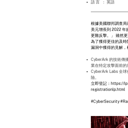
語 言
： 英語
根據美國聯邦調查局最
美元增長到 2022
更難反擊。」 雖然
為了獲得更佳的及時防
漏洞中獲得的見解，
CyberArk 的技
業在特定攻擊面前的
CyberArk La
險。
立即登記：
https://
registrationlp.html
#CyberSecurity
#Ra