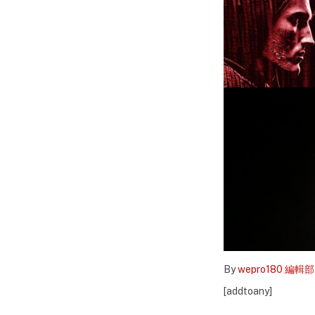
By
wepro180 編輯部
[addtoany]