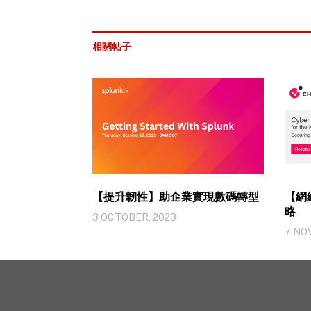
相關帖子
【提升韌性】助企業實現數碼轉型
【網
略
3 OCTOBER, 2023
7 NO