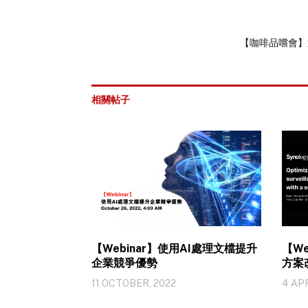
【咖啡品嚐會】透過
相關帖子
【Webinar】使用AI處理文檔提升
【W
企業競爭優勢
方案
11 OCTOBER, 2022
4 APR