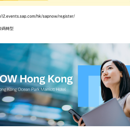
go12.events.sap.com/hk/sapnow/register/
數碼轉型