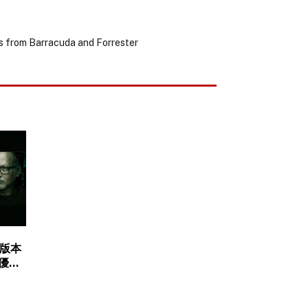
ts from Barracuda and Forrester
新版本
的優先