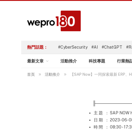
熱門話題：
#CyberSecurity
#AI
#ChatGPT
#R
最新文章
活動推介
科技專題
行業熱
»
»
首頁
活動推介
【SAP Now】一同探索最新 ERP、H
主 題
： SAP NOW H
日 期
： 2023-06-0
時 間
： 08:30 - 17: