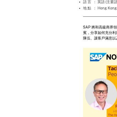
語 言
： 英語 (主要語
地 點
： Hong Kong O
SAP 將和高級商
賓，分享如何充分利
隊伍、讓客戶滿意以