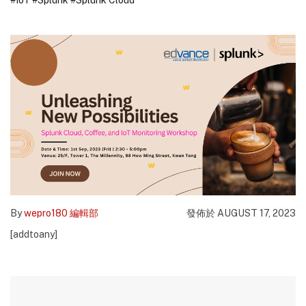
#IoT
#Splunk
#Splunk Cloud
By
wepro180 編輯部
發佈於 AUGUST 17, 2023
[addtoany]