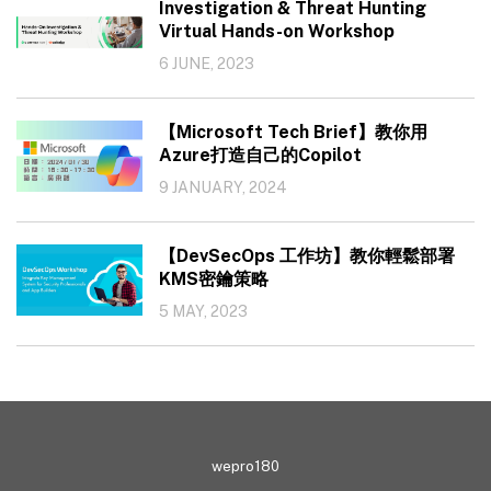
Investigation & Threat Hunting
Virtual Hands-on Workshop
6 JUNE, 2023
【Microsoft Tech Brief】教你用
Azure打造自己的Copilot
9 JANUARY, 2024
【DevSecOps 工作坊】教你輕鬆部署
KMS密鑰策略
5 MAY, 2023
wepro180