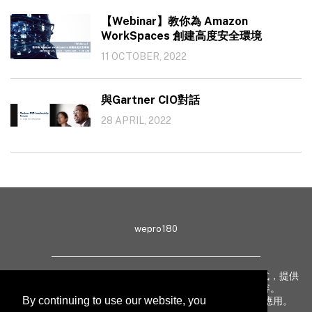
【Webinar】教你為 Amazon
WorkSpaces 創建高度安全環境
11 OCTOBER, 2022
與Gartner CIO對話
28 APRIL, 2022
wepro180
wepro180 由 IT 業界專家組成，以生動有趣、深入淺出方式，提供
最新 IT 動態、趨勢、技術、行業熱話、專題報導等內容。
By continuing to use our website, you
致力提升亞太地區科技知識及網絡安全意識，促進新技術應用。