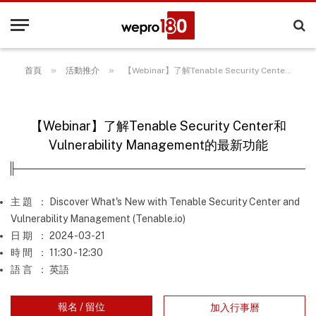
»
»
首頁
活動推介
【Webinar】了解Tenable Security Center和Vulnerability Management的最新功能
【Webinar】了解Tenable Security Center和
Vulnerability Management的最新功能
主 題
： Discover What's New with Tenable Security Center and
Vulnerability Management (Tenable.io)
日 期
： 2024-03-21
時 間
： 11:30 - 12:30
語 言
： 英語
報名 / 留位
加入行事曆