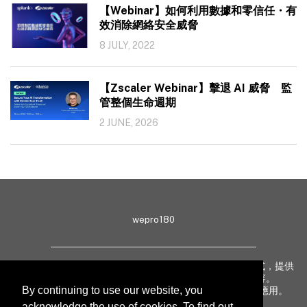
【Webinar】如何利用數據和零信任・有
效消除網絡安全威脅
8 JULY, 2022
【Zscaler Webinar】擊退 AI 威脅 監
管整個生命週期
2 JUNE, 2026
wepro180
wepro180 由 IT 業界專家組成，以生動有趣、深入淺出方式，提供
最新 IT 動態、趨勢、技術、行業熱話、專題報導等內容。
By continuing to use our website, you
致力提升亞太地區科技知識及網絡安全意識，促進新技術應用。
acknowledge the use of cookies. To find out