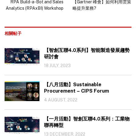
RPA Build-a-Bot and Sales
【Gartner 峰會】如何利用雲策
Analytics (RPAxBI) Workshop
略提升業務?
相關帖子
【智創互聯4.0系列】智能製造發展趨勢
研討會
18 JULY, 2023
【八月活動】Sustainable
Procurement – CIPS Forum
4 AUGUST, 2022
【一月活動】智創互聯4.0系列：工業物
聯再轉型
13 DECEMBER, 2022