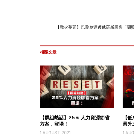
【戰火蔓延】巴黎奧運獲俄羅斯黑客「關照
相關文章
【群組熱話】25％ 人力資源節省
【低
方案，登場！
暴升
1 AUGUST, 2021
1 AUG