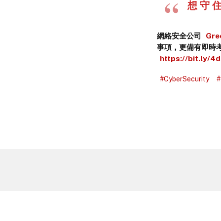
想 守 住
網絡安全公司
Gre
事項，更備有即時
https://bit.ly/
#CyberSecurity
#