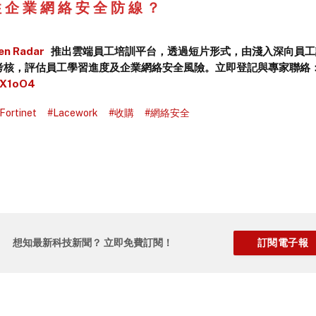
 企 業 網 絡 安 全 防 線 ？
en Radar
推出雲端員工培訓平台，透過短片形式，由淺入深向員工
考核，評估員工學習進度及企業網絡安全風險。立即登記與專家聯絡
4dX1oO4
Fortinet
#Lacework
#收購
#網絡安全
想知最新科技新聞？ 立即免費訂閱！