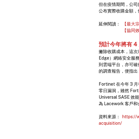
但在疫情期間，公司的表
公布實際收購金額，但
延伸閱讀：
【最大宗
【協同效應
預計今年將有 4 
撇除收購成本，這次將 La
Edge）網絡安全服
到雲端平台，亦可確保
的調查報告，便指出 2
Fortinet 在今
零日漏洞，雖然 Forti
Universal S
為 Lacework
資料來源：
https:/
acquisition/