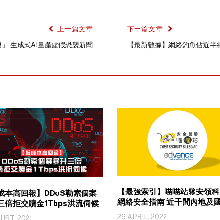
上一篇文章
下一篇文章
」 生成式AI量產虛假恐襲新聞
【最新數據】網絡釣魚佔近半
【最強索引】喵喵站夥安領科
成本高回報】DDoS勒索個案
網絡安全指南 近千間內地及國際廠
三倍拒交贖金1Tbps洪流伺候
商供查閱
26 APRIL, 2022
UST, 2021