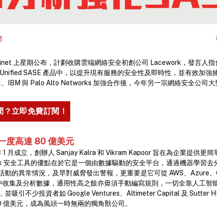
部
tinet 上星期公布，計劃收購雲端網絡安全初創公司 Lacework，發言人指
net Unified SASE 產品中，以提升現有服務的安全性及即時性，並有效
lunk、IBM 與 Palo Alto Networks 加強合作後，今年另一宗網絡安全
聞？立即免費訂閱！
價一度高達 80 億美元
5 年 1 月成立，創辦人 Sanjay Kalra 和 Vikram Kapoor 旨在為企業
ork 安全工具的優點在於它是一個由數據驅動的安全平台，通過機器學習
的異常情況，及早對威脅發出警報，更重要是它可從 AWS、Azure、Googl
 等環境中收集及分析數據，通用性高之餘亦毋須手動編寫規則，一切全靠人工
少投資者如 Google Ventures、Altimeter Capital 及 Sutter HIl
0 億美元，成為風頭一時無兩的獨角獸公司。