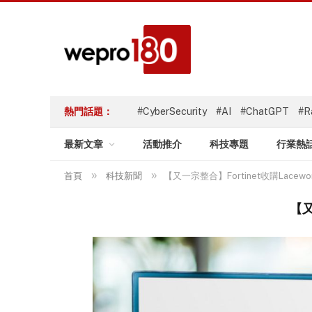
熱門話題：
#CyberSecurity
#AI
#ChatGPT
#R
最新文章
活動推介
科技專題
行業熱
»
»
首頁
科技新聞
【又一宗整合】Fortinet收購Lacew
【又