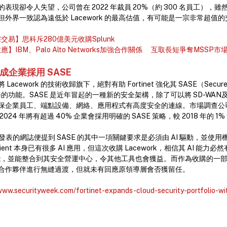
現卻令人失望，公司曾在 2022 年裁員 20%（約 300 名員工），雖然這次 
外界一致認為遠低於 Lacework 的最高估值，有可能是一宗非常超值的
交易】思科斥280億美元收購Splunk
】IBM、Palo Alto Networks加強合作關係 互取長短爭奪MSSP市
成企業採用 SASE
cework 的技術收歸旗下，絕對有助 Fortinet 強化其 SASE（Secure Acc
務的功能。SASE 是近年冒起的一種新的安全架構，除了可以將 SD-WA
企業員工、端點設備、網絡、應用程式有高度安全的連線。市場調查公司 Ga
024 年將有超過 40% 企業會採用明確的 SASE 策略，較 2018 年的 1
年 3 月發表的網誌便提到 SASE 的其中一項關鍵要求是必須由 AI 驅動，並
ent 本身已有很多 AI 應用，但這次收購 Lacework，相信其 AI 能力必然有助
ASE 效能，並能整合到其安全營運中心，令其他工具也會獲益。而作為收購的一部分，
 客戶和合作夥伴進行無縫過渡，但就未有回應原領導層會否獲留任。
/www.securityweek.com/fortinet-expands-cloud-security-portfolio-w