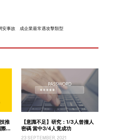
網安事故 成企業最常遇攻擊類型
技推
【意識不足】研究：1/3人曾撞人
密碼 當中3/4人竟成功
23 SEPTEMBER, 2021