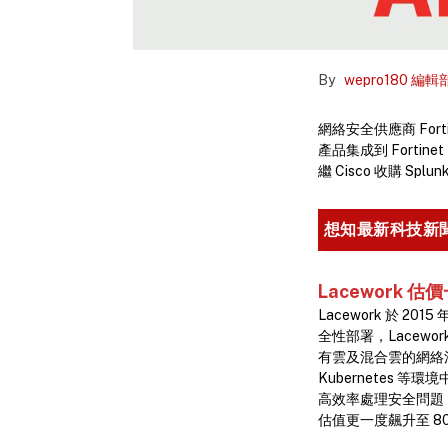
By
wepro180 編輯
網絡安全供應商 For
產品集成到 Forti
繼 Cisco 收購 Sp
想知最新科技新
Lacework 估
Lacework 於 201
全性部署，Lacew
有雲及混合雲的網絡活動
Kubernetes
高效率處理安全問題，並吸引不
估值更一度飆升至 8