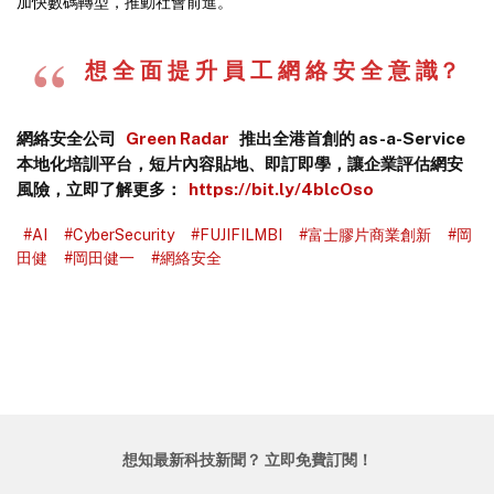
加快數碼轉型，推動社會前進。
想 全 面 提 升 員 工 網 絡 安 全 意 識？
網絡安全公司
Green Radar
推出全港首創的
as-a-Service
本地化培訓平台
，
短片內容
貼地、即訂即學
，讓企業評估網安
風險，
立即了解更多：
https://bit.ly/4blcOso
#AI
#CyberSecurity
#FUJIFILMBI
#富士膠片商業創新
#岡
田健
#岡田健一
#網絡安全
想知最新科技新聞？ 立即免費訂閱！