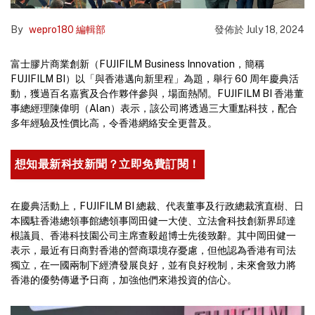
By
wepro180 編輯部
發佈於
July 18, 2024
富士膠片商業創新（FUJIFILM Business Innovation，簡稱
FUJIFILM BI）以「與香港邁向新里程」為題，舉行 60 周年慶典活
動，獲過百名嘉賓及合作夥伴參與，場面熱鬧。FUJIFILM BI 香港董
事總經理陳偉明（Alan）表示，該公司將透過三大重點科技，配合
多年經驗及性價比高，令香港網絡安全更普及。
想知最新科技新聞？立即免費訂閱！
在慶典活動上，FUJIFILM BI 總裁、代表董事及行政總裁濱直樹、日
本國駐香港總領事館總領事岡田健一大使、立法會科技創新界邱達
根議員、香港科技園公司主席查毅超博士先後致辭。其中岡田健一
表示，最近有日商對香港的營商環境存憂慮，但他認為香港有司法
獨立，在一國兩制下經濟發展良好，並有良好稅制，未來會致力將
香港的優勢傳遞予日商，加強他們來港投資的信心。