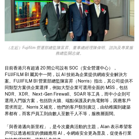
（左起）Fujifilm 營運部總監陳富昇、董事總經理陳偉明、諮詢及專業服
務總監關志健。
目前香港只有超過 20 間公司設有 SOC（安全營運中心），
FUJIFILM BI 屬其中一間，以 AI 技術為企業提供網絡安全解決方
案。FUJIFILM BI 營業部總監陳富昇（Norris）指出，其公司提供不
同類型方案供企業選擇，例如大型企業可選用全面的 MSS，包括
NDR、XDR、Next-Gen Firewall、SOAR 等工具，而中小企則可
選用入門版方案，包括防火牆、端點保護及釣魚電郵等，因應客戶
需求而定。Norris 又補充，他們的客戶類別廣泛，由幼稚園到建築
界都有，而客戶員工則由數人至數千人不等，服務層面闊。
「與香港邁向新里程」，是今次慶典活動的主題，Alan 表示希望客
戶可以透過相宜的價錢應用 AI，令網絡安全更為普及，促使各行業