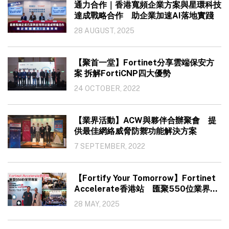
通力合作｜香港寬頻企業方案與星環科技
達成戰略合作 助企業加速AI落地實踐
28 AUGUST, 2025
【聚首一堂】Fortinet分享雲端保安方
案 拆解FortiCNP四大優勢
24 OCTOBER, 2022
【業界活動】ACW與夥伴合辦聚會 提
供最佳網絡威脅防禦功能解決方案
7 SEPTEMBER, 2022
【Fortify Your Tomorrow】Fortinet
Accelerate香港站 匯聚550位業界專
家
28 MAY, 2025