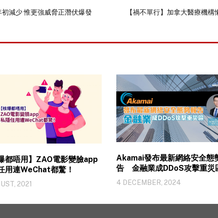
初減少 惟更強威脅正潛伏爆發
【禍不單行】加拿大醫療機構
Akamai發布最新網絡安全態
爆都唔用】ZAO電影變臉app
告 金融業成DDoS攻擊重災
任用連WeChat都驚！
4 DECEMBER, 2024
UST, 2021