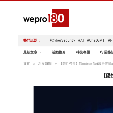
熱門話題：
#CyberSecurity
#AI
#ChatGPT
#R
最新文章
活動推介
科技專題
行業熱
»
»
首頁
科技新聞
【隱性帶毒】Electron Bot藏身正版app
【隱性