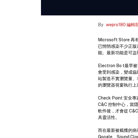
By
wepro180 編輯
Microsoft Sto
已悄悄感染不少正版
能。最新功能是可盜取用
Electron Bo
會受到感染，變成協
站製造不實瀏覽量、
的瀏覽器視窗執行上
Check Point
C&C 控制中心，
軟件後，才會從 C
具靈活性。
而在最新被截獲的病毒樣
Google、Sou