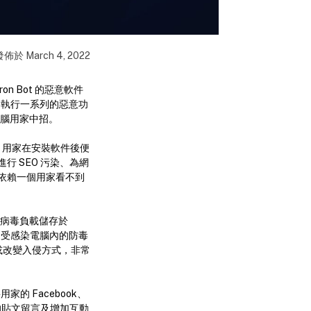
發佈於
March 4, 2022
ron Bot 的惡意軟件
，執行一系列的惡意功
 電腦用家中招。
件中，用家在安裝軟件後便
 SEO 污染、為網
依賴一個用家看不到
亦將病毒負載儲存於
閉受感染電腦內的防毒
或改變入侵方式，非常
的 Facebook、
戶的貼文留言及增加互動