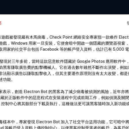
部
re 再有遊戲被發現藏有木馬病毒，Check Point 網絡安全專家指一款喚作 Elect
遊戲，Windows 用家一旦安裝，它便會暗中開啟一個隱藏的瀏覽器視窗
家的社交平台包括 Facebook 等的帳戶登入資料，估計已有 5,000
 t最早被發現於三年多前，當時這款惡意軟件隱藏於 Google Photos 應用軟
助黑客賺取廣告費的點擊機械人。它在過去數年雖然不斷作出演變，例如進行
非法顯示廣告以賺取點擊收入，但其主要運作原理則沒有太大改變，都是
述功能。
 安全專家表示，創造 Electron Bot 的黑客為了減少病毒被偵測的風險，近年
當隱藏於正版軟件中的惡意程式在安裝過程中完成前期工作，例如偵測及關
&C 控制中心將其餘部分下載及執行，這種做法更可讓黑客隨時加入新功能
本中，專家發現 Electron Bot 加入了社交平台盜用功能，它可暗中將用家
nd Cloud 等帳戶登入資料上傳控制中心，以便黑客控制受害者的帳戶，為客