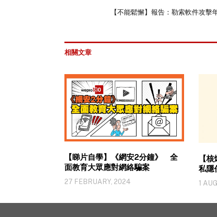
【不能鬆懈】報告：勒索軟件攻擊年
相關文章
【睇片自學】《網安2分鐘》 全
【核
面教育大眾應對網絡騙案
私隱
27 FEBRUARY, 2024
1 AUG