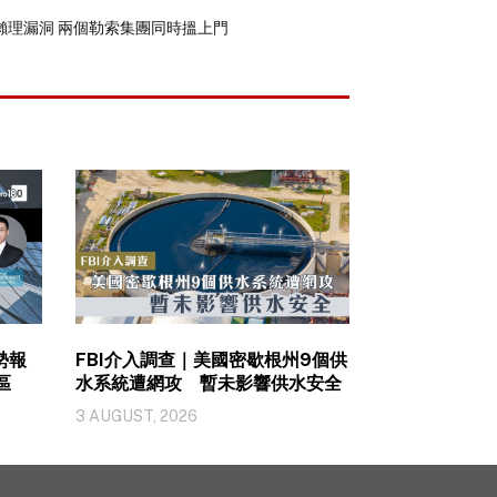
懶理漏洞 兩個勒索集團同時搵上門
勢報
FBI介入調查｜美國密歇根州9個供
區
水系統遭網攻 暫未影響供水安全
3 AUGUST, 2026