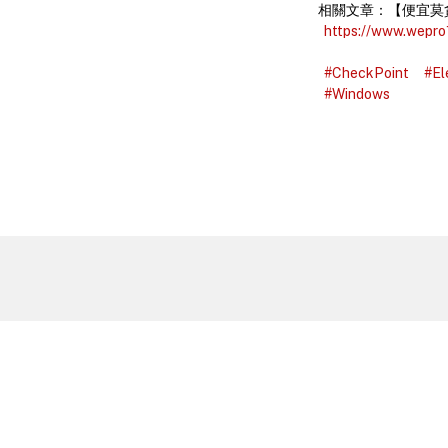
相關文章：【便宜莫貪】Go
https://www.wepr
#CheckPoint
#El
#Windows