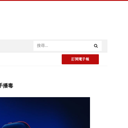
訂閱電子報
幫手播毒