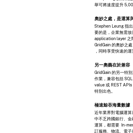
舉可將速度提升 5,000
奧妙之處，是運算
Stephen Leun
要的是，企業無需放棄固有的 
application lay
GridGain 的奧妙
，同時享受快速的運
另一奧義在於兼容
GridGain 的另一特
作業，兼容包括 SQL、
value 或 REST A
特別出色。
極速鯨吞海量數據
近年業界對電腦運算速度的
中不乏跨國銀行、金
運算，都需要 In-m
訂服務、物流、電子商貿等