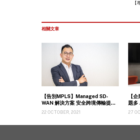
【
相關文章
【告別MPLS】Managed SD-
【企業
WAN 解決方案 安全跨境傳輸提升
題多 
營運效率
工序
22 OCTOBER, 2021
27 O