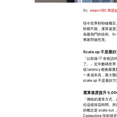
By
wepro180 專題
現今世界秒秒鐘幾百上落
秒都不能，運算速度主宰
為最熱門的技術。In-mem
專家問個究竟。
Scale up 不是最好
「以前做 IT 有術語
了。」近年數碼世界，
或 latency 都會
一來成本高，最大難題是
scale up 不是最好方
運算速度提升 5,000
「傳統的運算方式，是從 
但這樣很花時間。所以要從 
的概念是 scale 
Computing 技術就