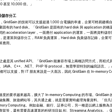
 甚至 10,000 倍。」
與儲存分工
g 指出，GridGain 的技術可以支援超過 1,000 台電腦的串連，企業可輕易
hard disk。「GridGain 是固有的 hard disk 與 application 的
er 之間的 acceleration layer，一面應付 application 的運算，一面將資料儲存到
之處，是運算與儲存分工，RAM 負責運算，Hard disk 負責儲存記錄，企業可以保
算應用。
別之處是其 unified API。「GridGain 能兼容市場上兩種訪問方式，而程式員更
JAVA、C++、.NET、PHP 等 protocol，無需學習特別的編寫語言。」ANS
PIs 都可以支援，對 IT 朋友來說是一大喜訊，因此 GridGain 在 In-memory C
要求越來越高，擴大了 In-memory Computing 的市場。GridGai
融集團、旅遊網站等，其共通之處，就是需要實時處理海量資料。「但凡
emory Computing。例如金融、銀行、証券公司，另一種是以網上服務
，還有需要高速運算的科研項目如 AI、Streaming Analytics。」Gri