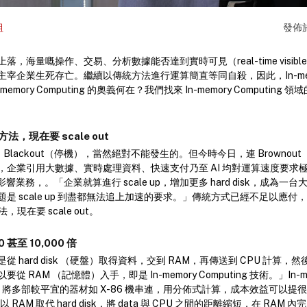
組
發佈
，海量嘅操作、交易、分析數據能否達到實時可見（real-time visib
企業生死存亡。繼續以傳統方法進行運算簡直等同自殺，因此，In-memory 
ory Computing 的奧義何在？我們找來 In-memory Computing 領域的
方法，現在要 scale out
叫 Blackout（停機），當然絕對不能發生的。但今時今日，連 Browno
企業引用大數據、實時處理資料、快速支付乃至 AI 均對運算速度要求極高，任
嚴重影響業務，。「企業就算進行 scale up，增加更多 hard disk，成為
 scale up 到盡都無法追上加速的要求。」傳統方式已經不足以應付，Fra
法，現在要 scale out。
 甚至 10,000 倍
hard disk （硬盤）取得資料，交到 RAM，再傳送到 CPU 計算，然後再放
RAM （記憶體）入手，即是 In-memory Computing 技術。」In-memo
out，將多部較平宜的器材如 X-86 機串連，用分佈式計算，成本效益可以提很多。
是以 RAM 取代 hard disk，將 data 與 CPU 之間的距離縮短，在 RA