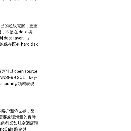
建構自己的超級電腦，更重
橋梁，即是在 data 與
 data layer。」
存既有 hard disk
可以 open source
I-99 SQL、key-
omputing 領域表現
n 的客戶遍佈世界，當
需要處理海量的實時
為主的行業如航空酒店預
dGain 將會與