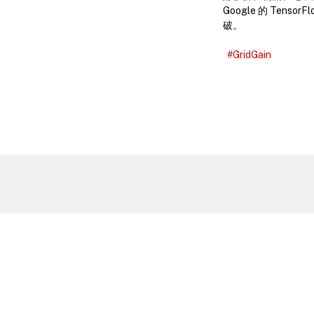
Google 的 Tenso
破。
#GridGain