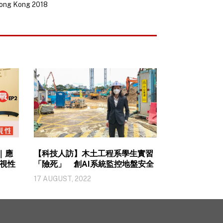
ng Kong 2018
2｜應
【科技人訪】木土工程系學生實習
視性
「險死」 創AI系統監控地盤安全
17 AUGUST, 2022