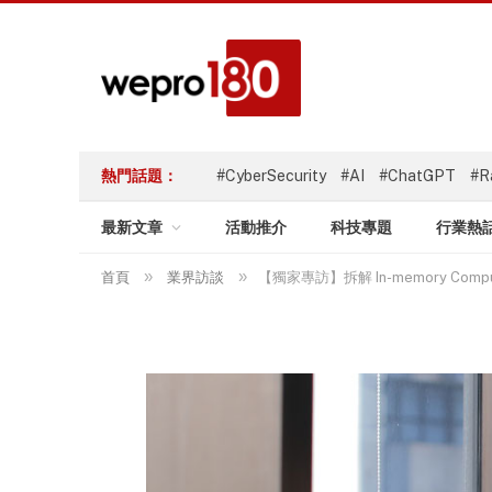
熱門話題：
#CyberSecurity
#AI
#ChatGPT
#R
最新文章
活動推介
科技專題
行業熱
»
»
首頁
業界訪談
【獨家專訪】拆解 In-memory Compu