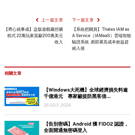
上一篇文章
下一篇文章
【齊心就事成】盜版遊戲藏挖礦
【系統把關員】Thales IAM as
程式 22萬玩家貢獻200萬美元
A Service（IAMaaS）雲端智能
收入
驗證系統 易部署高成本效益趕
絕入侵
相關文章
【Windows大死機】全球經濟損失料逾
千億港元 專家籲提防黑客借
CrowdStrike 發動攻擊
26 JULY, 2024
【告別密碼】Android 獲 FIDO2 認證，
全面開通無密碼登入