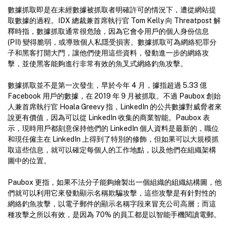
數據抓取即是在未經數據被抓取者明確許可的情況下，遭從網站提
取數據的過程。IDX 總裁兼首席執行官 Tom Kelly 向 Threatpost 解
釋時指，數據抓取通常很危險，因為它會令用戶的個人身份信息
(PII) 變得脆弱，或導致個人私隱受損害。數據抓取可為網絡犯罪分
子和黑客打開大門，讓他們使用這些資料，發動進一步的網絡攻
擊，並使黑客能夠進行非常有效的魚叉式網絡釣魚攻擊。
數據抓取並不是第一次發生，早於今年 4 月，據指超過 5.33 億
Facebook 用戶的數據，在 2019 年 9 月被抓取。不過 Paubox 創始
人兼首席執行官 Hoala Greevy 指，LinkedIn 的公共數據對威脅者來
說更有價值，因為可以從 LinkedIn 收集的商業智能。Paubox 表
示，現時用戶都刻意保持他們的 LinkedIn 個人資料是最新的，職位
和現任僱主在 LinkedIn 上得到了特別的修飾，但如果可以大規模抓
取這些信息，就可以確定每個人的工作地點，以及他們在組織架構
圖中的位置。
Paubox 更指，如果不法分子能夠繪製出一個組織的組織結構圖，他
們就可以利用它來發動顯示名稱欺騙攻擊，這些攻擊是有針對性的
網絡釣魚攻擊，以電子郵件的顯示名稱字段來冒充公司高層；而這
種攻擊之所以有效，是因為 70% 的員工都是以智能手機閱讀電郵。