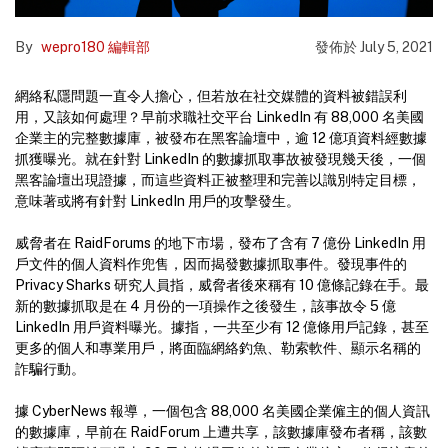
By
wepro180 編輯部
發佈於
July 5, 2021
網絡私隱問題一直令人擔心，但若放在社交媒體的資料被錯誤利
用，又該如何處理？早前求職社交平台 LinkedIn 有 88,000 名美國
企業主的完整數據庫，被發布在黑客論壇中，逾 12 億項資料經數據
抓獲曝光。就在針對 LinkedIn 的數據抓取事故被發現幾天後，一個
黑客論壇出現證據，而這些資料正被整理和完善以識別特定目標，
意味著或將有針對 LinkedIn 用戶的攻擊發生。
威脅者在 RaidForums 的地下市場，發布了含有 7 億份 LinkedIn 用
戶文件的個人資料作兜售，因而揭發數據抓取事件。發現事件的
Privacy Sharks 研究人員指，威脅者後來稱有 10 億條記錄在手。最
新的數據抓取是在 4 月份的一項操作之後發生，該事故令 5 億
LinkedIn 用戶資料曝光。據指，一共至少有 12 億條用戶記錄，甚至
更多的個人和專業用戶，將面臨網絡釣魚、勒索軟件、顯示名稱的
詐騙行動。
據 Cyber​​News 報導，一個包含 88,000 名美國企業僱主的個人資訊
的數據庫，早前在 RaidForum 上遭共享，該數據庫發布者稱，該數