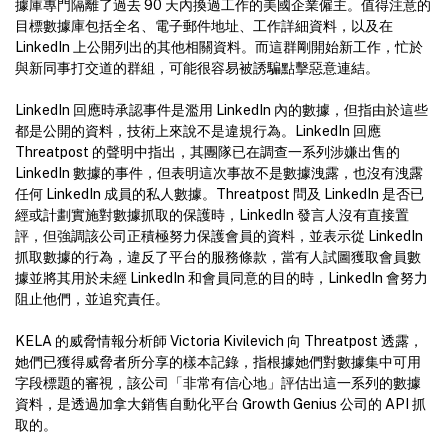
據庫專門隔離了過去 90 天內換過工作的美國企業僱主。值得注意的
目標數據庫包括全名、電子郵件地址、工作詳細資料，以及在
LinkedIn 上公開列出的其他相關資料。而這群剛開始新工作，忙於
與新同事打交道的群組，可能很容易被誘騙點擊惡意連結。
LinkedIn 回應時承認事件是濫用 LinkedIn 內的數據，但指由於這些
都是公開的資料，技術上來說不是違規行為。LinkedIn 回應
Threatpost 的聲明中指出，其團隊已在調查一系列涉嫌出售的
LinkedIn 數據的事件，但表明這次事故不是數據洩露，也沒有洩露
任何 LinkedIn 成員的私人數據。Threatpost 問及 LinkedIn 是否已
經或計劃實施對數據抓取的保護時，LinkedIn 發言人沒有直接置
評，但強調該公司正積極努力保護會員的資料，並表示從 LinkedIn
抓取數據的行為，違反了平台的服務條款，當有人試圖獲取會員數
據並將其用於未經 LinkedIn 和會員同意的目的時，LinkedIn 會努力
阻止他們，並追究責任。
KELA 的威脅情報分析師 Victoria Kivilevich 向 Threatpost 透露，
她們已獲得威脅者所分享的樣本記錄，指根據她們對數據集中可用
字段標題的審視，該公司「非常有信心地」評估出這一系列的數據
資料，是透過加拿大銷售自動化平台 Growth Genius 公司的 API 抓
取的。