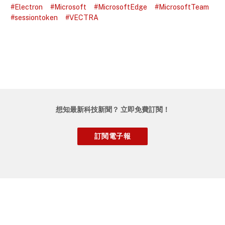
#Electron
#Microsoft
#MicrosoftEdge
#MicrosoftTeam
#sessiontoken
#VECTRA
想知最新科技新聞？ 立即免費訂閱！