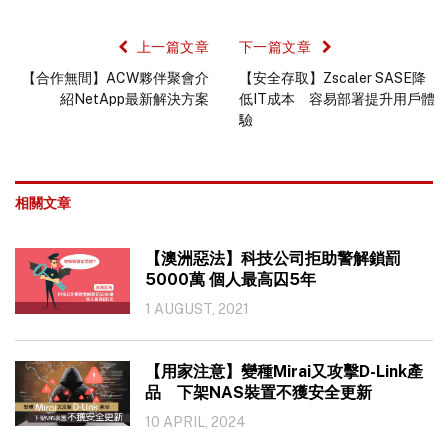
上一篇文章
下一篇文章
【合作無間】ACW夥伴聚會介
【安全存取】Zscaler SASE降
紹NetApp最新解決方案
低IT成本 容易部署提升用戶體
驗
相關文章
【澳洲惡法】科技公司拒助警解鎖罰
5000萬 個人最高囚5年
1 AUGUST, 2021
【用家注意】變種Mirai又攻擊D-Link產
品 下架NAS裝置不獲安全更新
10 APRIL, 2024