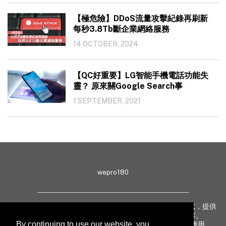
【極危險】DDoS流量攻擊紀錄再刷新
每秒3.8Tb斷企業網絡服務
14 OCTOBER, 2024
【QC好重要】LG智能手機電話功能失
靈？ 原來關Google Search事
1 SEPTEMBER, 2021
wepro180
wepro180 由 IT 業界專家組成，以生動有趣、深入淺出方式，提供
最新 IT 動態、趨勢、技術、行業熱話、專題報導等內容。
By continuing to use our website, you
致力提升亞太地區科技知識及網絡安全意識，促進新技術應用。