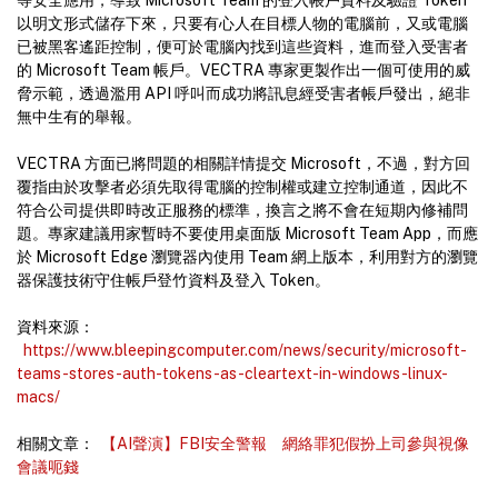
等安全應用，導致 Microsoft Team 的登入帳戶資料及驗證 Token
以明文形式儲存下來，只要有心人在目標人物的電腦前，又或電腦
已被黑客遙距控制，便可於電腦內找到這些資料，進而登入受害者
的 Microsoft Team 帳戶。VECTRA 專家更製作出一個可使用的威
脅示範，透過濫用 API 呼叫而成功將訊息經受害者帳戶發出，絕非
無中生有的舉報。
VECTRA 方面已將問題的相關詳情提交 Microsoft，不過，對方回
覆指由於攻擊者必須先取得電腦的控制權或建立控制通道，因此不
符合公司提供即時改正服務的標準，換言之將不會在短期內修補問
題。專家建議用家暫時不要使用桌面版 Microsoft Team App，而應
於 Microsoft Edge 瀏覽器內使用 Team 網上版本，利用對方的瀏覽
器保護技術守住帳戶登竹資料及登入 Token。
資料來源：
https://www.bleepingcomputer.com/news/security/microsoft-
teams-stores-auth-tokens-as-cleartext-in-windows-linux-
macs/
相關文章：
【AI聲演】FBI安全警報 網絡罪犯假扮上司參與視像
會議呃錢