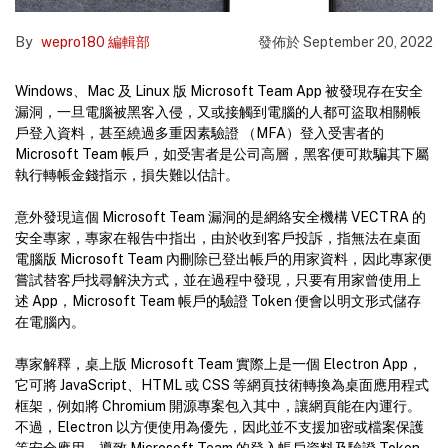
By
wepro180 編輯部
發佈於
September 20, 2022
Windows、Mac 及 Linux 版 Microsoft Team App 被發現存在安全
漏洞，一旦電腦被黑客入侵，又或接觸到電腦的人都可盜取相關帳
戶登入資料，甚至繞過多重因素驗證 （MFA）登入受害者的
Microsoft Team 帳戶，如受害者是公司高層，黑客便可欺騙其下屬
執行轉帳金錢指示，損失難以估計。
意外發現這個 Microsoft Team 漏洞的是網絡安全機構 VECTRA 的
安全專家，專家在報告中指出，由於收到客戶投訴，指無法在桌面
電腦版 Microsoft Team 內刪除已登出帳戶的用家資料，因此專家便
嘗試替客戶找尋解決方式，並在過程中發現，只要有用家曾使用上
述 App，Microsoft Team 帳戶的驗證 Token 便會以明文形式儲存
在電腦內。
專家解釋，桌上版 Microsoft Team 實際上是一個 Electron App，
它可將 JavaScript、HTML 或 CSS 等網頁技術轉換為桌面應用程式
框架，例如將 Chromium 開源專案包入其中，讓網頁能在內運行。
不過，Electron 以方便使用為優先，因此並不支援加密或檔案保護