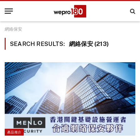
網絡保安
SEARCH RESULTS:
網絡保安 (213)
產品推介