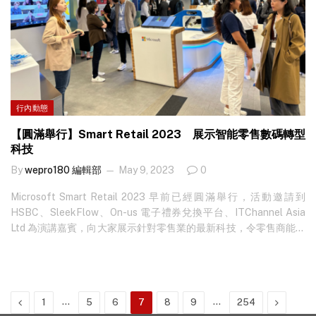
行內動態
【圓滿舉行】Smart Retail 2023 展示智能零售數碼轉型
科技
By
wepro180 編輯部
May 9, 2023
0
Microsoft Smart Retail 2023 早前已經圓滿舉行，活動邀請到
HSBC、SleekFlow、On-us 電子禮券兌換平台、ITChannel Asia
Ltd 為演講嘉賓，向大家展示針對零售業的最新科技，令零售商能洞
悉市場動態，早著先機，提升市場競爭。 科技融入業務發展已不是
新鮮事，各行各業應了解如何利用科技於業務發展、提升員工生產
力，以至人才培訓等範疇來維持市場優勢。 （資料及圖片來自
MicrosoftHK）
Previous
…
…
Next
1
5
6
7
8
9
254