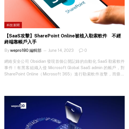
科技新聞
【SaaS攻擊】SharePoint Online被植入勒索軟件 不經
終端靠帳戶入手
By
wepro180 編輯部
June 14, 2023
0
網絡安全公司 Obsidian 發現首個公開記錄的自動化 SaaS 勒索軟件
事件！有黑客組織入侵 Microsoft Global SaaS admin 的帳戶，對
SharePoint Online（Microsoft 365）進行勒索軟件攻擊，而毋需
從用戶终端入手。換言之，即使不經電腦，黑客也可以植入勒索軟
件。 想知最新科技新聞？立即免費訂閱 ！ Obsidian 相信，今次攻擊
由一個名為 Omega 的黑客組織發起。採用雙重勒索（勒索軟件及盜
取數據）的 Omega，最早於 2022 年…