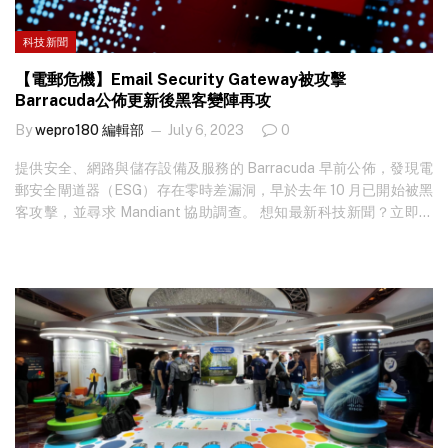
科技新聞
【電郵危機】Email Security Gateway被攻擊
Barracuda公佈更新後黑客變陣再攻
By
wepro180 編輯部
July 6, 2023
0
提供安全、網路與儲存設備及服務的 Barracuda 早前公佈，發現電
郵安全閘道器（ESG）存在零時差漏洞，早於去年 10 月已開始被黑
客攻擊，並尋求 Mandiant 協助調查。 想知最新科技新聞？立即免
費訂閱 ！ Barracuda 所發現的零時差漏洞為 CVE-2023-2868，黑
客利用此漏洞入侵 ESG，再部署各類惡意程式 Saltwalker、Seaspy
及 Seaside，並在受害組織的網絡環境發送惡意郵件，約 5% 的
ESG 受影響。經…