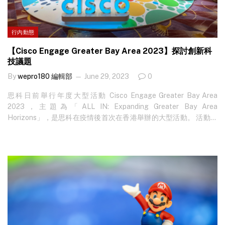
行內動態
【Cisco Engage Greater Bay Area 2023】探討創新科
技議題
By
wepro180 編輯部
June 29, 2023
0
思科日前舉行年度大型活動 Cisco Engage Greater Bay Area
2023，主題為「ALL IN: Expanding Greater Bay Area
Horizons」，是思科在疫情後首次在香港舉辦的大型活動。 活動雲
集多名思科高層人員及行內菁英，探討企業應如何養精蓄銳，為在
大灣區實現數碼轉型做好萬全準備。思科香港、澳門及華南區總經
理封小韵女士表示，隨著社會全面復常，見證大灣區的經濟活動逐
漸復蘇，且有望迅速增長，對有志於大灣區及海外發展的企業來說
機遇巨大。 對於未來，思科會繼續推動增長策略，專注於軟件、經
常性收入業務、服務套件等主要業務，實現持續轉型。