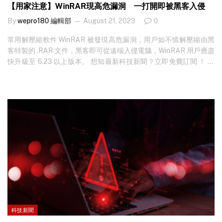
【用家注意】WinRAR現高危漏洞 一打開即被黑客入侵
By
wepro180 編輯部
August 21, 2023
0
常用解壓縮軟件 WinRAR 被發現高危漏洞，用戶如不慎解壓縮由黑
客特製的 .RAR 文件，黑客即可從遠端入侵電腦，WinRAR 用戶應盡
快升級至 6.23 以上版本。 想知最新科技新聞？立即免費訂閱 ！ 資
安網站 Zero Day Initiative 日前表示，在 WinRAR 中出現編號為
「CVE-2023-40477」的高危漏洞，該漏洞可讓黑客從遠端控制使
用者電腦，植入並打開惡意軟件，感染電腦系統。 是次漏洞需要誘
騙用戶打開 .RAR 檔案，故風險評估僅為…
科技新聞