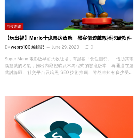
科技新聞
【玩出禍】Mario十億票房效應 黑客借遊戲散播挖礦軟件
By
wepro180 編輯部
June 29, 2023
0
Super Mario 電影版早前大收旺場，有黑客「食住個勢」，借助其電
腦遊戲的名氣，推出內藏挖礦及木馬程式的惡意版本，再通過在遊
戲討論區、社交平台及暗黑 SEO 技術推廣。雖然未知有多少受害
者，但憑著 Mario 電影掀起的熱潮，相信都有不少人會跟風安裝遊
戲，真正玩出禍。 想知最新科技新聞？立即免費訂閱 ！ Mario 電影
大收 遊戲舊作被黑客利用 早前任天堂公司的靈魂遊戲人物 Mario
推出電影《The Super Mario Bros. Movie》，短短兩個多月全球票
房已突破十億美元，雖然影評毁譽參半，有人指劇情欠奉，而遊戲
迷則大讚畫面重現遊戲各種元素。不過有十億美元票房在手，始終
有一定影響力，因此全球各地都掀起 Mario 旋風，就連舊作的下載
量都大升。…