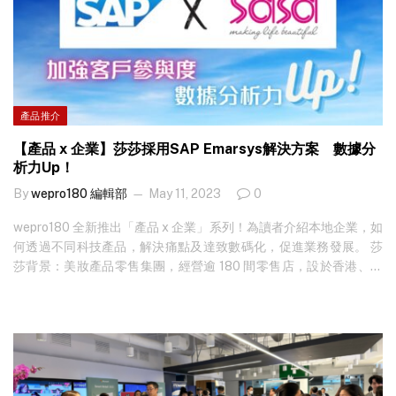
密法是一種新的加密策略，原理是勒索軟件在執行時，不會將檔案
的所有內容加密，而是梅花間竹般加密數據，同樣可達到令檔案不
能再被使用的目的。而 CyberArk 安全研究員就在這種速度至上的方
式中找到破綻，最終研究出 White Phoenix 破解工具，不過研究員
表示，這種破解方式無法百分百還原所有數據，只能盡力搶救仍可
閱讀的資料。…
產品推介
【產品 x 企業】莎莎採用SAP Emarsys解決方案 數據分
析力Up！
By
wepro180 編輯部
May 11, 2023
0
wepro180 全新推出「產品 x 企業」系列！為讀者介紹本地企業，如
何透過不同科技產品，解決痛點及達致數碼化，促進業務發展。 莎
莎背景：美妝產品零售集團，經營逾 180 間零售店，設於香港、澳
門、中國及馬來西亞。 莎莎目的：．配置及整合數碼基礎設施及流
程．為客戶提供無縫 OMO 平台．將香港和澳門的實體店購物體驗聯
繫至全球線上平台（不包括中港澳） 選用產品：SAP Emarsys e-
Commerce