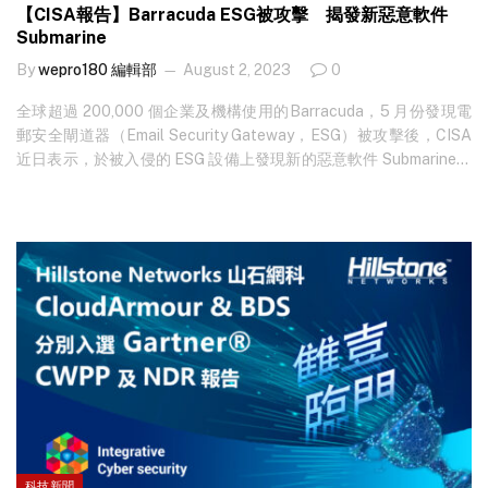
【CISA報告】Barracuda ESG被攻擊 揭發新惡意軟件
Submarine
By
wepro180 編輯部
August 2, 2023
0
全球超過 200,000 個企業及機構使用的Barracuda，5 月份發現電
郵安全閘道器（Email Security Gateway，ESG）被攻擊後，CISA
近日表示，於被入侵的 ESG 設備上發現新的惡意軟件 Submarine，
更警告該惡意軟件會對橫向移動構成嚴重威脅。 想知最新科技新
聞？立即免費訂閱 ！ 早前 Barracuda 發現 ESG 存在零時差漏洞，
更早於去年 10 月已開始被黑客攻擊，直至今年 5…
科技新聞