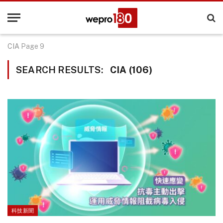
CIA
Page 9
SEARCH RESULTS:
CIA (106)
科技新聞