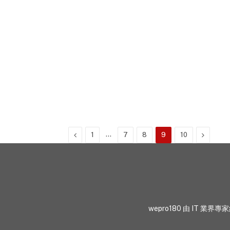
作效率。 日期：10 月 15 日（星期二）時間：2:30
Previous
…
Next
1
7
8
9
10
wepro180 由 IT