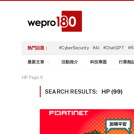
熱門話題：
#CyberSecurity
#AI
#ChatGPT
#R
最新文章
活動推介
科技專題
行業熱
HP
Page 9
SEARCH RESULTS:
HP (99)