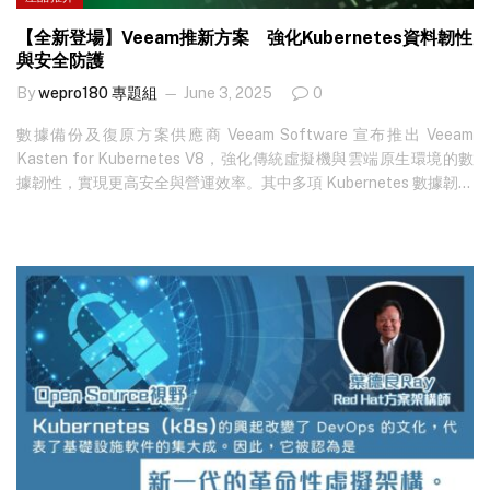
【全新登場】Veeam推新方案 強化Kubernetes資料韌性
與安全防護
By
wepro180 專題組
June 3, 2025
0
數據備份及復原方案供應商 Veeam Software 宣布推出 Veeam
Kasten for Kubernetes V8，強化傳統虛擬機與雲端原生環境的數
據韌性，實現更高安全與營運效率。其中多項 Kubernetes 數據韌性
創新功能，包含企業級現代虛擬化支援、強化安全防護、大規模簡
化操作，以及提供靈活的部署選擇。 Veeam 產品管理副總裁
Gaurav Rishi 表示：「Kasten V8 標誌著我們為企業提供
Kubernetes 環境的頂級數據韌性解決方案上的重大躍進。新版本讓
企業能在單一平台，無縫管理傳統虛擬機與現代應用程式，並確保
數據安全及可存取性。透過與…