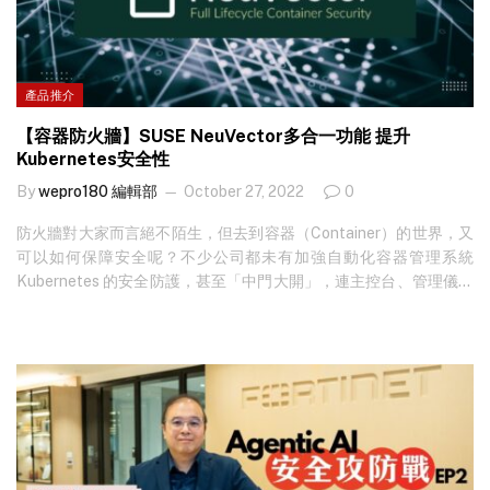
產品推介
【容器防火牆】SUSE NeuVector多合一功能 提升
Kubernetes安全性
By
wepro180 編輯部
October 27, 2022
0
防火牆對大家而言絕不陌生，但去到容器（Container）的世界，又
可以如何保障安全呢？不少公司都未有加強自動化容器管理系統
Kubernetes 的安全防護，甚至「中門大開」，連主控台、管理儀表
板都未有啟用密碼保護。SUSE NeuVector 是一套針對 Kubernetes
環境的防護平台，更可以對運行中的容器作出持續的漏洞掃瞄，以
多合一功能守護容器安全。 想了解更多，立即瀏覽：
https://neuvector.com SUSE NeuVector多合一功能 提升
Kubernetes安全性 SUSE NeuVector多合一功能 提升Kubernetes
安全性