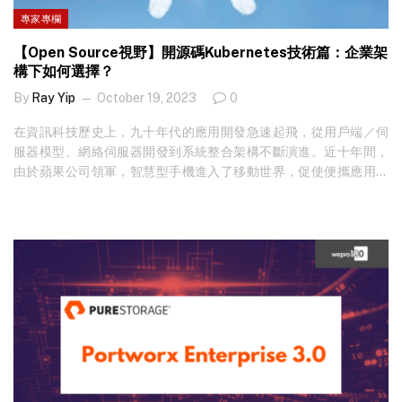
個軟件開發生命週期中，識別並修復容器映像和 Kubernetes 中的漏
專家專欄
洞。 合規性 根據 CIS 標準、NIST、PCI…
【Open Source視野】開源碼Kubernetes技術篇：企業架
構下如何選擇？
By
Ray Yip
October 19, 2023
0
在資訊科技歷史上，九十年代的應用開發急速起飛，從用戶端／伺
服器模型、網絡伺服器開發到系統整合架構不斷演進。近十年間，
由於蘋果公司領軍，智慧型手機進入了移動世界，促使便攜應用和
微服務開發需求急劇增加。與此同時，Kubernetes（k8s）的興起
改變了整個開發生態環境。那麼，k8s 功能有甚麼？如何為企業版
的 k8s 作出選擇？ 想睇更多專家見解？立即免費訂閱！ k8s 的崛起
k8s 是一個開源的容器管理平台，幫助開發者充分發揮敏捷開發精
神，以及擴展和管理容器化應用程序。擁有內建負載平衡、自我修
復和滾動更新等功能，k8s 有助於提升應用程序的可用性和靈活
性，實現更快、更可靠的軟件發布。 企業級 k8s 的開源解決方案 市
場上有眾多基於 k8s 的開源解決方案，例如 GKE、AKS、EKS、
Rancher、OpenShift 等。選擇適合的平台需要多方面的考量和評
估。 企業被鎖定方案 許多…