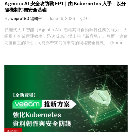
Agentic AI 安全攻防戰 EP1｜由 Kubernetes 入手 以分
隔機制打穩安全基礎
By
wepro180 編輯部
June 16, 2026
0
代理式人工智能（Agentic AI）憑藉其可自動執行任務的能力，大
幅提升企業營運效率，迅速成為市場上的「新寵兒」。然而，這種
高度自主的特性，同時亦帶來前所未有的網絡安全挑戰。《Fortinet
– Agentic AI 安全攻防戰》系列將一連三集，由 Fortinet 北亞區首
席信息安全官鄺偉基（Daniel）深入剖析企業在部署 Agentic AI 時
不可忽視的安全關鍵。第一集率先由 Agentic AI 的核心基礎 ──
Kubernetes 出發。 Agentic AI：自動執行帶來的雙刃劍風險 人工
智能技術經歷多年演進，從機器學習（Machine…
產品推介