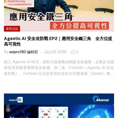
業界訪談
Agentic AI 安全攻防戰 EP2｜應用安全鐵三角 全方位提
高可視性
By
wepro180 編輯部
July 29, 2026
0
踏入 Agentic AI 時代，面對日益複雜的網絡安全威脅，企業必須重
新思考和重塑整體安全架構。第二集《Fortinet – Agentic AI 安全
攻防戰》，Fortinet 北亞區首席信息安全官鄺偉基（Daniel）將視
點由基建平台延伸至整體架構層面，拆解在應用安全層
（Application Security Level）中的「安全鐵三角」，讓企業更清
楚如何在 Agentic AI 的應用場景中，構建實用且嚴密的安全防線。
Daniel指出，一個完整且可落地的 Agentic AI 安全架構， 至少需涵
蓋三個核心層級：基礎建設（Infrastructure）、應用
（Application）以及數據與治理（Data and…