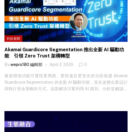
科技新聞
Akamai Guardicore Segmentation 推出全新 AI 驅動功
能 引領 Zero Trust 架構轉型
By
wepro180 編輯部
April 2, 2026
0
最新增強功能可實現更簡易、更快速且更安全的分段保護 Akamai
Guardicore Segmentation 的全新 AI 驅動功能，旨在改變企業設計
與執行安全策略的方式。這套解決方案利用 AI 識別、分析並解讀應
用程式行為，隨後自動生成精確且可即時執行的安全策略。企業現
在可大幅加快網絡分段的部署速度、安心落實強大的安全監控措
施，在不斷演變的 AI 威脅中保持韌性。 現代商業環境瞬息萬變。工
作負載演進迅速，而攻擊者利用橫向移動發動攻擊的速度已超越了
安全團隊的應對能力。傳統的微分段工具往往令客戶無所適從，因
擔心影響業務而不敢執行管控；與之不同的是，Akamai Guardicore