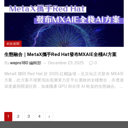
Segmentation 的全新功能可實現持續偵測、客戶專屬情報、實證驅
動執行及持續保障，讓企業能安全地縮減攻擊面，並在大規模地持
續降低可衡量的風險。 全新增強功能包括： 持續偵測：支援即時洞
察、更快速的可視化，並為 Zero Trust 奠定更堅實的基礎。瞭解應
用程式的…
科技新聞
生態融合｜MetaX攜手Red Hat發布MXAIE全棧AI方案
By
wepro180 編輯部
December 23, 2025
0
MetaX 聯同 Red Hat 於 2025 紅帽論壇 – 北京站正式發布 MXAIE
方案，此方案不僅實現由底層算力至平台運維的全棧整合，亦透過
深度參與開源社群，加速國產 GPU 與全球 AI 框架的生態融合。 想
知最新科技新聞？立即免費訂閱！ 作為國內高性能通用 GPU 供應
商，該方案亦標誌著 MetaX…
Next
1
2
3
4