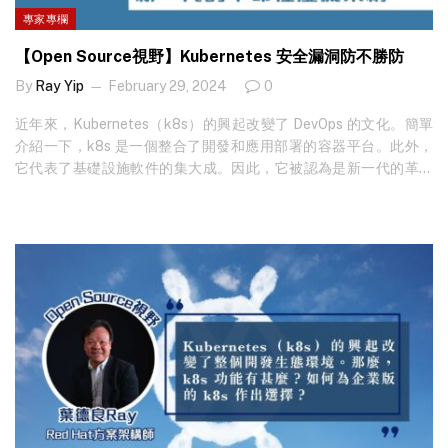
專家專欄
【Open Source視野】Kubernetes 安全漏洞防不勝防
By
Ray Yip
February 29, 2024
0
近年來，Kubernetes（k8s）的興起改變了 DevOps 的文化。簡單
介紹一下，k8s 是一個整合了開發和應用部署的容器平台。此外，
它代表了基礎設施軟件的集大成。因此，它被認為是新一代的革命
性虛擬架構。 眾所周知，軟件系統存在的地方就有安全漏洞，比如
CVE（漏洞），以及需要考慮如何增強網絡防火牆規則等問題。在
容器平台領域，同樣的問題出現了：持續保護平台和應用的戰鬥。
隨著技術越來越自動化，考慮集成組件的漏洞的複雜性也在增加。
這不是一次性的過程，而是每天都需要進行維護和修正的任務。 想
睇更多專家見解？立即免費訂閱！ 有鑑於此，本文介紹了一款名為
Stackrox 的開源安全軟件，這是一款針對容器平台的自動化安全解
決方案。它是一個積極的平台，能夠自我保護、預先警告和進行修
正。作為一個端到端的容器安全平台，它需要考慮多方面的維護，
包括容器平台基礎層的每一個叢集節點、主系統的許多數據包、網
絡系統、插件和用戶程序。每個部分都需要持續監控和維護。讓我
們深入了解 Stackrox 這個強大的開源軟件的能力。 漏洞管理 在整