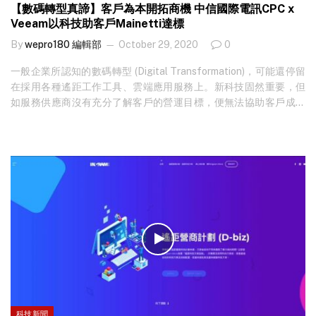
【數碼轉型真諦】客戶為本開拓商機 中信國際電訊CPC x
Veeam以科技助客戶Mainetti達標
By
wepro180 編輯部
October 29, 2020
0
一般企業所認知的數碼轉型 (Digital Transformation)，可能還停留
在採用各種遙距工作工具、雲端應用服務上。新科技固然重要，但
如服務供應商沒有充分了解客戶的營運目標，便無法協助客戶成功
轉型，回應客戶的需要及拓展業務。早前 ICT 服務供應商中信國際
電訊 CPC（以下簡稱 CPC ）及雲端數據管理備份解決方案供應商
Veeam 便舉辦網上研討會，邀請在今次疫情中成功數碼轉型的企業
Mainetti，分享靠防疫裝備轉型的故事，並在全體員工及服務供應商
的支援下，快速而安全地開展新的個人健康用品戰線。 適當科技提
升轉型效率 Veeam 早前發表一份 Data Protection Report，合共訪
問超過 1,500 間企業，其中一個環節提及數碼轉型的重要性，有
51% 受訪者認為是改變客戶服務。Veeam 香港及台灣高級總監…
科技新聞