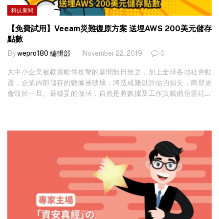
商，以及虛擬平台如 VMware vSphere、雲端應用如…
科技新聞
【免費試用】Veeam災難復原方案 送埋AWS 200美元儲存
點數
By
wepro180 編輯部
November 22, 2019
0
大中小企業被勒索軟件攻擊的新聞無日無之，加上全球各地社會動
盪，企業內部儲存的數據被破壞，將造成難以評估的損失，商譽更
會毀於一旦。最穩妥的做法，自然是將數據及工作負載備份雲端，
同時更可提升復原備份的靈活性。不過，雲端數據備份絕不可以單
純理解為多做一個副本，最重要是備份內容是否齊全？要復原時，
真的可以百分百復原？ 雲端備份內容復原隱憂 企業或 IT 管理者計劃
將數據移雲備份，大多會先向其他行家請教，不過獲得的回覆總是
負面，例如雲端數據中心與內部儲存的基建及系統難以接軌、備份
設定困難、透明度低、難以確認數據是否已全部備份。特別是現時
不少企業已將部分工作負載移上雲端，要橫跨實體伺服器、虛擬平
台及雲端應用進行備份，已非傳統 IT 專才及設備可以應付。 當然，
成本、速度及管理便捷性，的確是管理者選擇備份方案時的重點，
但請謹記備份的最終目的是復原！如不幸被勒索軟件襲擊、內部儲
存設備被破壞而需要緊急復原時，卻發現無法將資料重新取出或回