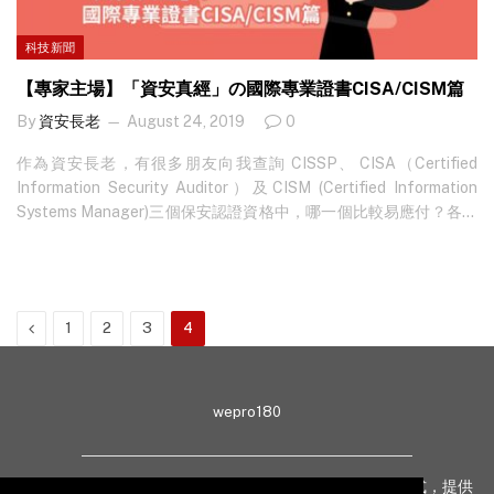
復，投入的資源將會白費。 數分鐘開展雲端備份旅程 雲端數據管理
備份解決方案供應商 Veeam，已三度獲市場調查公司 Gartner評選
科技新聞
為業內領導者，更是少數提供百分百復原數據服務保證的供應商。
相較傳統備份服務供應商，成立僅 13 年的 Veeam 於一開始已將技
【專家主場】「資安真經」の國際專業證書CISA/CISM篇
術集中於 VMware vSphere 等虛擬平台的保護上，同時支援 AWS、
By
資安長老
August 24, 2019
0
Azure、Google Cloud、阿里雲等雲端供應商，在協助企業將數據
整合移雲及備份方面，擁有極大的優勢。…
作為資安長老，有很多朋友向我查詢 CISSP、 CISA（Certified
Information Security Auditor）及CISM (Certified Information
Systems Manager)三個保安認證資格中，哪一個比較易應付？各自
的職場發展機遇如何？另外，為何有些培訓中心提供三合一課程？
應該逐個修讀還是一併報考？ 三種證書，各擅勝場 根據資安長老多
年教授 CISSP、CISA 及 CISM 的課程經驗，我的建議還是應該先了
解每個證書的認證要求，再根據自身條件，訂立學習計劃。說到要
Previous
1
2
3
4
考取上述認證的方程式，我認為必須預留半年或以上時間準備，課
程編排最好是每星期一次，並於每個周末抽出 4 小時溫習，勝算便
很高。讀者看完今次關於 CISA 及…
wepro180
wepro180 由 IT 業界專家組成，以生動有趣、深入淺出方式，提供