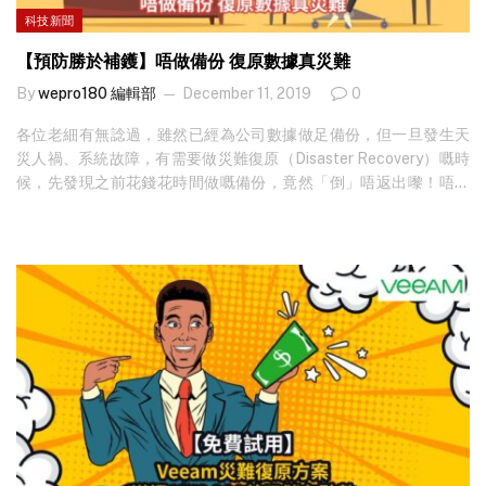
一步一步來。「無可否認，今次疫情的確間接加速了數碼轉型，以
科技新聞
往企業營運主要採用面對面溝通方法，但現時就變成遙距溝通，員
工亦要在家工作，創造了New Normal工作模式。」 不過，Biga企
【預防勝於補鑊】唔做備份 復原數據真災難
業在數碼轉型過程中，需顧及整體考慮，「最近企業漸趨重視
By
wepro180 編輯部
December 11, 2019
0
BCP（Business Continuity Plan，企業持續計劃），讓員工隨時隨
地、採用任何裝置遠端連接企業網絡系統及與團隊協作。企業需在
各位老細有無諗過，雖然已經為公司數據做足備份，但一旦發生天
短時間內部署員工安排和遙距工作，遙距科技的軟體及硬體設備就
災人禍、系統故障，有需要做災難復原（Disaster Recovery）嘅時
位，以保持員工、設施和業務的持續營運。」而作為全球領先技術
候，先發現之前花錢花時間做嘅備份，竟然「倒」唔返出嚟！唔單
產品及服務經銷商的Ingram Micro，便立即推出各種一站式整合解
只令業務中斷，珍貴嘅數據亦救唔返，呢啲慘絕人寰嘅受害者，真
決方案服務，助企業客戶審視營運需求，從專業角度建議合適的計
係梗有一個喺左近。原因係備份雖然做咗，但到底係咪 100% 做
劃。 生態圈加快配對服務 Biga說不單只企業客戶，Ingram Micro在
齊，或過程中有無錯誤發生呢？特別係而家企業嘅工作負載已經橫
今次疫情中亦作出很多改變，例如擴闊數碼市場推廣的方式，舉辦
跨實體伺服器、虛擬平台同埋雲端應用，傳統嘅備份工具，的確難
多場網上研討會與客戶作技術上的分享及交流，所以更明白靈活變
於招架，單係要做到「備份321」黃金法則，即3個備份、2組儲存媒
動、快速開展的重要性。她說今次計劃涵蓋了12類有助遙距營商的
體及1個異地備份，相信已經搞死 IT 部門同事。 三度被 Gartner評選
方案，到底哪一類才適合自己所需？企業管理者要慢慢消化計劃的
為雲端數據管理方案領導者嘅 Veeam，喺香港市場嘅營業額較上年
內容，除了選擇適合的供應商和方案外，亦需配合企業在資源配套
同期錄得 42% 增長。受歡迎原因，除咗可以幫助企業輕鬆達成
上的長期發展。「我們現時已整合了各種解決方案，包括虛擬桌面
「321備份」黃金法則，人工智能管理系統更會自動為備份內容做災
（Virtual Desktop）、網絡安全（Cyber Security）、數據儲存、
難復原模擬演習（Disaster Recovery Drill），確認係咪百分百完成
備份及恢復（Data Storage、Backup…
及0失誤，大大減少 IT 部門同事嘅工作負擔，亦唔使再估估吓。
Veeam 廣泛支援 AWS、Azure、Google Cloud、阿里雲等雲端供應