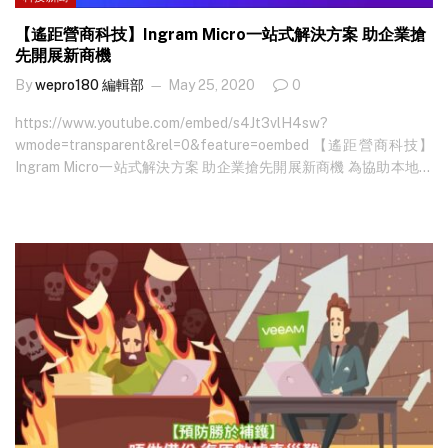
【遙距營商科技】Ingram Micro一站式解決方案 助企業搶
先開展新商機
By
wepro180 編輯部
May 25, 2020
0
https://www.youtube.com/embed/s4Jt3vlH4sw?
wmode=transparent&rel=0&feature=oembed 【遙距營商科技】
Ingram Micro一站式解決方案 助企業搶先開展新商機 為協助本地企
業儘快復甦及發展新機遇，政府推出為期6個月、為數5億元的「遙
距營商計劃」(D-Biz)，內容涵蓋12類有助遙距營商的資訊科技方
案，每間公司可獲最多30萬元總額資助。企業可以在哪方面獲益？
如何選擇合適的科技方案？Ingram Micro作為全球領先科技分銷
商，提供全面遙距營商科技、雲端運算、網絡安全、統一通訊及基
礎建設方案，率先整合超過30個熱門遙距科技方案組合和提供遙距
科技方案諮詢，助企業分秒必爭、開拓新機遇。 疫情加速轉型 遙距
工作成趨勢 「今次計劃旨在協助企業引入有助遙距營商的科技應
用，例如網上營銷、網上會議、遙距文件管理、網絡安全等等，可
說是數碼轉型（Digital Transformation）的其中一部分。」Ingram
Micro香港、澳門及台灣地區董事總經理陸嘉碧（Biga）指出，數碼
轉型並非新概念，只是過去多年企業大多採取循序漸進態度，傾向