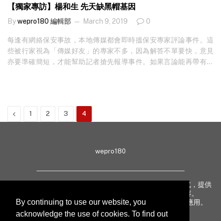
市場，還著重通識教育、語文訓練、全人發展，亦為學生提供實習
【獨家專訪】楊和生 先天缺黑帽基因
機會，有助加强學生的解難能力和熟習職場運作，往往一畢業就能
By
wepro180 編輯部
March 9, 2019
0
快速受聘並跟職場環境磨合，屬於實戰型課程。本港不少公營機構
及私營企業，包括跨國公司等，都樂意提供實習機會給這課程的學
每逢有網絡保安事故，本地傳媒都會即時搵保安專家評論事件。這
生。 入學門檻並不算高，只要於香港中學文憑考試 (Hong Kong
些被行家視為「傳媒好友」的專家不多，因為解答不單要快，意見
Diploma of Secondary Education Examination, DSE)其中五科成績
亦要準確簡短，才能幫助記者搶先報導事件。如果言論能再帶有一
考獲第二級或以上（包括英國語文及中國語文）；或擁有 VTC 基礎
點幽默感，自然更易成為傳媒寵兒。香港互聯網協會網絡保安及私
（級別三）／基礎課程文憑、中專教育文憑／職專文憑、毅進文憑
隱小組召集人楊和生就是其中之一，原來當初他踏入電腦界全因為
或同等學歷，即可申請。不過，這課程屬 VTC 的熱門學科，每年招
懶，誰不知現在卻是最忙的職業。 輸在起跑線 早於 1990 年讀大專
收約 90 個學生，但入學申請卻多達數百，競爭頗為激烈。…
一年級時，楊和生已開始接觸電腦，「那時讀電腦工程，喜歡寫電
Previous
1
2
3
4
腦程式只因為懶，因為發現有很多重複性的工作毋須人手處理，例
如要處理一大堆文件檔案的排版，其實只須編寫簡單的程式，就可
交由電腦自動執行。」令他沉迷鑽研電腦程式的原因，除了他宅宅
的沒有其他嗜好，還與他的電腦設備輸在起跑線有關，「以前無
wepro180
錢，所以第一部電腦的硬件配備比同學差很多，例如別人的電腦用
386 （Intel 處理器型號）、1MB RAM，我就只用 286 及 640KB
RAM，連電腦屏幕也只得黑白。」眼見朋友的電腦可以做到很多東
wepro180 由 IT 業界專家組成，以生動有趣、深入淺出方式，提供
西，楊和生亦想試試自己那部弱弱的電腦可否做出接近的效果，所
最新 IT 動態、趨勢、技術、行業熱話、專題報導等內容。
By continuing to use our website, you
致力提升亞太地區科技知識及網絡安全意識，促進新技術應用。
以便花了很多時間練習寫程式，蒲深水埗黃金電腦商場買書自學一
acknowledge the use of cookies. To find out
些破解技術，「當時完全無黑客的概念，只是有興趣試試修改程