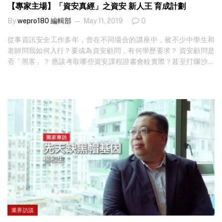
【專家主場】「資安真經」之資安 新人王 育成計劃
By
wepro180 編輯部
May 11, 2019
0
從事資訊安全工作多年，曾在不同場合的講座中，被不少中學生和
老師問我如何入行？要成為資安顧問，有何學歷要求？ 資安顧問是
否「黑客」？ 應該考取哪些資安課程證書會較實際？甚至打爛沙盆
問到篤，追問資安顧問的收入及發展前途。當然除了學生之外，還
有其他行業人士有興趣「中途轉機」，可見普羅大眾對資安行業的
資訊還是比較陌生，更遑論要成為資安 新人王 。 著重實戰經驗 其實
資訊安全行業絕不神秘，跟其他行業一樣，也有很多相關證書可以
考取，晉升階梯亦算清晰。接下來筆者將會撰寫一系列資安入行秘
笈，分享在業內快人一步上位的正確途徑。 毋容置疑，擁有資安證
書會較容易入行，但如果你有使用和安裝網絡安全產品 （如防火
墻）的經驗，又或有 PKI 密碼學和電子證書使用和配置的經驗，甚
至乎你已考取了相關的國際資安證書，很多公司都會願意聘請成為
資安顧問。不過，最穩打穩紮的途徑，還是修讀香港各大教育機構
開辦的課程。 VTC 資安 新人王 速成班 香港專業教育學院（VTC）
開辦的資訊及網絡安全兩年制高級文憑 （Diploma）全日制課程，
可算是本地課程的表表者。課程旨在訓練學生學習及應用資安知
業界訪談
識，去分析、設計及實現安全的網絡及電腦系統。課程的內容緊貼