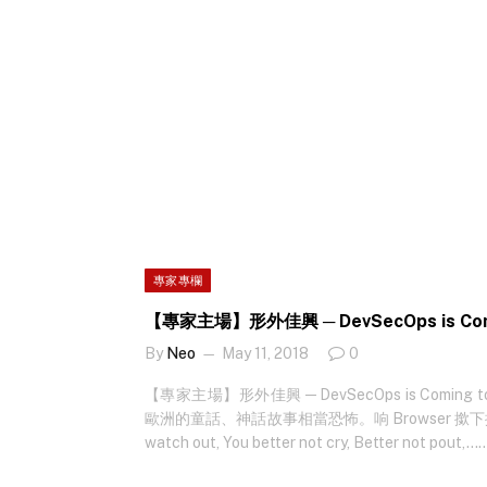
幾萬名員工使用 Slack…
專家專欄
【專家主場】形外佳興 ─ DevSecOps is Comi
By
Neo
May 11, 2018
0
【專家主場】形外佳興 ─ DevSecOps is Comin
歐洲的童話、神話故事相當恐怖。响 Browser 撳下撳
watch out, You better not cry, Better not pout,…