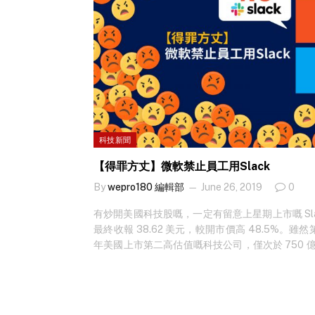
科技新聞
【得罪方丈】微軟禁止員工用Slack
By
wepro180 編輯部
June 26, 2019
0
有炒開美國科技股嘅，一定有留意上星期上市嘅 Sl
最終收報 38.62 美元，較開市價高 48.5%
年美國上市第二高估值嘅科技公司，僅次於 750 億
躉 Lyft，巧威威！而 Slack 仲係第二間直接
集資，創辦人 Stewart Butterfield 話原
大招風，喺 Slack 份上市文件入面都講到明，
唔會坐定定乜都唔做啦！就喺 Slack 上市當日