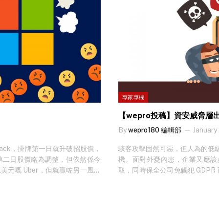
專家專欄
【wepro投稿】資安威脅
By
wepro180 編輯部
January
ack，掛牌第一日就升破招股價，
駭客攻擊固然可惡，但人為的低
。雖然第二日股價略為調整，但依然係今
機。面對外憂內患，企業又應該
美元嘅 Uber，但就贏咗另一風頭
取，同時保全公司免觸犯 GDPR
喺紐約證券交易所掛牌嘅公司，毋須公開
新軟體。駭客技術雖然日新月異，但
因係佢哋唔缺錢，真係型到呢…… 正所謂樹
進。每次韌體更新除了一般除錯
微軟係佢哋頭號競爭對手，咁微軟梗係
型病毒而進行的。 二、加入多重身份認證
，微軟就向員工發出內部通告，禁止十
資安問題的第二大主因，而要做