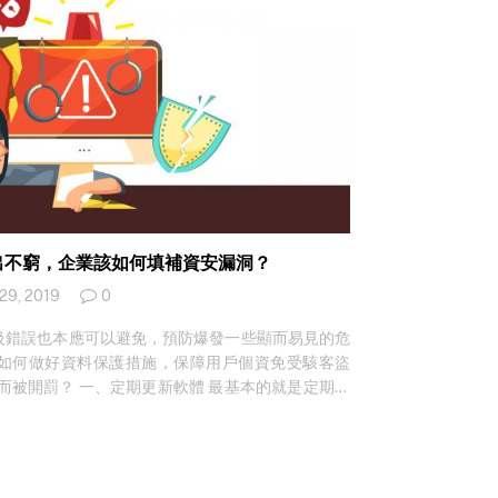
層出不窮，企業該如何填補資安漏洞？
 29, 2019
0
級錯誤也本應可以避免，預防爆發一些顯而易見的危
如何做好資料保護措施，保障用戶個資免受駭客盜
 而被開罰？ 一、定期更新軟體 最基本的就是定期更
 antivirus（防護軟體）或其他軟體同樣與時並
外，也有很多是為了填補已存在的資安漏洞或防禦新
或生物認證 Broken authentication 是網路
好身份認證這一步驟，除了傳統輸入密碼以外，現時