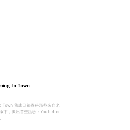
已經有很多加強保安的驗證方式，比如雙重認證
讓用戶輸入密碼後需要加上第二重認證
One Time Password)：
ng to Town
g to Town 我成日都覺得那些來自老
下，撳出首聖誔歌：You better