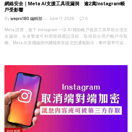
網絡安全｜Meta AI支援工具現漏洞 逾2萬Instagram帳
戶受影響
By
wepro180 編輯部
June 11, 2026
0
Meta 證實，旗下 Instagram 一項 AI 輔助帳戶復原工具早前出現安
全漏洞，令攻擊者可利用密碼重設流程，取得部分用戶帳戶存取
權。Meta 向美國緬因州總檢察長提交的通報顯示，事件最早可追溯
至 2026 年 4 月 17 日，公司於 5 月 31 日發現問題，估計共有
20,225 人受影響。 想知最新科技新聞？立即免費訂閱！…
科技新聞