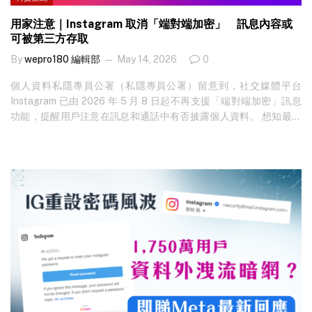
用家注意｜Instagram 取消「端對端加密」 訊息內容或
可被第三方存取
By
wepro180 編輯部
May 14, 2026
0
個人資料私隱專員公署（私隱專員公署）留意到，社交媒體平台
Instagram 已由 2026 年 5 月 8 日起不再支援「端對端加密」訊息
功能，提醒用戶注意在訊息和通話中有否披露個人資料。 想知最新
科技新聞？立即免費訂閱！ 「端對端加密」功能令用戶之間的訊息
和通話只有通訊雙方才能看到、聽到或閱讀相關內容。是次更新意
味着相關社交媒體平台上的訊息內容，包括圖片、影片及語音訊
息，日後或可被第三者（包括平台）閱覽或存取。 私隱專員公署提
醒用戶留意有關社交媒體平台的相關更新，考慮是否需要在訊息和
通話中披露自己或他人的個人資料，以保障個人資料私隱。 用戶如
想下載及備份過往聊天紀錄，可在 Instagram 中進入個人檔案，點
選右上角的選單，點擊「帳戶管理中心」並選擇「你的資訊和權
限」，之後再點擊「匯出您的資訊」。