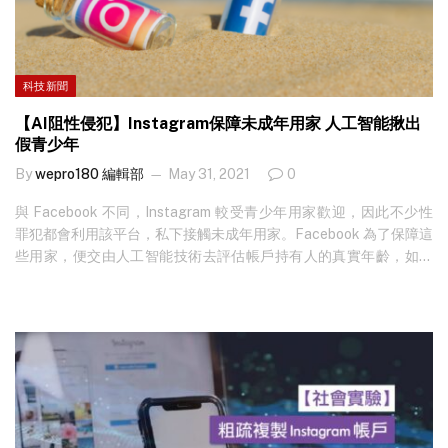
科技新聞
【AI阻性侵犯】Instagram保障未成年用家 人工智能揪出
假青少年
By
wepro180 編輯部
May 31, 2021
0
與 Facebook 不同，Instagram 較受青少年用家歡迎，因此不少性
罪犯都會利用該平台，私下接觸未成年用家。Facebook 為了保障這
些用家，便交由人工智能技術去評估帳戶持有人的真實年齡，如發
現是用家「扮後生」，便會阻止他們與青少年用家接觸。究竟如何
執行？ 人工智能 (Artificial Intelligence) 的用途非常廣泛，它可以
應用於工業、醫療、交通網絡、教育等範疇。而今次 Facebook 套
用於 Instagram 的 AI 技術，便是為了防止青少年受到性侵，可說是
非常特別的用途。近年不少性罪犯轉移使用社交平台或即時通訊的
私訊功能，扮演成不同角色接觸青少年，混熟後便露出獠牙，或約
青少年外出性侵，或取得青少年的私密相片勒索。有研究報告顯
示，過去兩年超過七成的青少年性侵事故都是藉由Facebook、