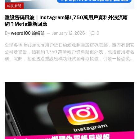
科技新聞
重設密碼風波｜Instagram爆1,750萬用戶資料外洩流暗
網？Meta最新回應
By
wepro180 編輯部
January 12, 2026
0
全球各地 Instagram 用戶近日紛紛收到重設密碼電郵，隨即有網安
公司發警告，指有約 1,750 萬筆帳戶資料疑似外洩，包括使用者名
稱、電郵，甚至透過重設密碼功能試圖奪取帳號，引發一輪恐慌！
及後 Meta 發聲明，稱已修復漏洞，否認系統遭入侵。 想知最新科
技新聞？立即免費訂閱！ 近日大批 Instagram 用戶無主動操作下，
收到來自
security@mail.instagram.com
的「重設密碼」電郵，內容
顯示有人嘗試更改帳戶密碼，並附連結要求驗證。用戶來自美國、
歐洲、亞洲等地，部分用戶更連續收到多封電郵。 不少 Instagram
用戶都收到重設密碼電郵，遍布世界各地，引起恐慌。 擾攘數天
後，網安公司 Malwarebytes 於 1…