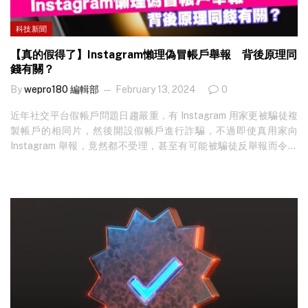
科技新聞
【真的假得了】Instagram懶理偽冒帳戶舉報 背後原理同
錢有關？
By
wepro180 編輯部
February 13, 2024
0
近年社交平台假帳戶問題日趨嚴重，有 Instagram 用家更被騙徒複
製帳戶的相同片，然後開設假帳戶進行詐騙，不過即使真用家向
Instagram 舉報，竟然都不受理，甚至有可能被騙徒反舉報而令帳
戶被鎖。點解官方對假帳戶會無反應？外界就猜測可能同錢有關！
想知最新科技新聞？立即免費訂閱！ 官方先利用 AI 系統處理投訴 如
果有用 Facebook、Instagram 等社交平台而又有作出比較嚴格的私
隱設定，相信每日都有可能會收到添加朋友或關注請求，只要稍為
查閱對方的帳戶內容，多數會發現內容千篇一律，大多是在張貼個
人日常生活照之餘，再加插一些名牌錶、袋或豪華酒店套房的相，
不過，到底這個人是否實際存在或真是使用這個姓名？相信大家都
心裡有數。實際上，不少騙徒都會盜用其他人在社交平台發布的相
及影片，然後開設假帳戶以假身分進行詐騙，出來的感覺會較真
實，不用擔心 AI 生成出有瑕疵的相片，而且只要真用家經常發表新