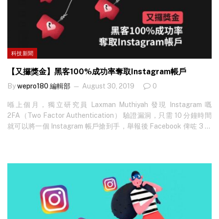
科技新聞
【又攞獎金】黑客100%成功率奪取Instagram帳戶
By
wepro180 編輯部
August 30, 2019
0
喺上個月，獨立研究員 Laxman Muthiyah 發現 Instagram 嘅
2FA（Two Factor Authentication） 驗證漏洞，只需 10 分鐘時間
就可以將一個 Instagram 帳戶搶到手，舉報後 Facebook 俾咗 3 萬
美元獎金答謝佢嘅貢獻。事隔一個月，Laxman 又再發現
Instagram…