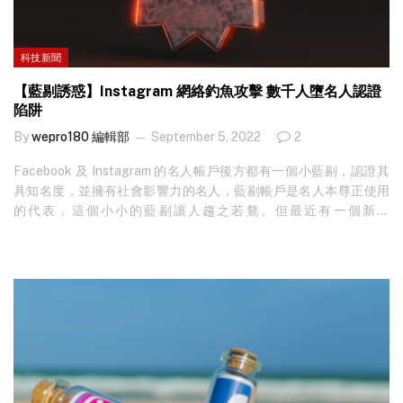
內容，騙徒就有源源不絕的新材料，認真慳水慳力。 騙徒有時更會
盜用知名用家的相片使用，似乎不太擔心會被真用家發現。有專家
便指出，騙徒原來都有出力減少被真用家發現，例如當他們獲真用
科技新聞
家授權關注，可以看到真用家發表的內容後，騙徒便會第一時間單
方面封鎖真用家，令對方無法讀取到自己帳戶的內容，減少發現自
【藍剔誘惑】Instagram 網絡釣魚攻擊 數千人墮名人認證
己相片被盜用作詐騙的可能性。 另一方面，有知名 Instagram 用家
陷阱
又指出，即使向官方作出投訴，但亦沒有任何幫助，因為官方首先
By
wepro180 編輯部
September 5, 2022
2
會仰賴 AI 系統處理投訴，而絕大部分情況是會駁回真實用家的舉
報，即使有傳媒測試再作出上訴，背後可能再次交由…
Facebook 及 Instagram 的名人帳戶後方都有一個小藍剔，認證其
具知名度，並擁有社會影響力的名人，藍剔帳戶是名人本尊正使用
的代表，這個小小的藍剔讓人趨之若鶩。但最近有一個新的
Instagram 網絡釣魚活動，被發現試圖以提供藍剔來欺騙該平台的
用戶。 這個網絡釣魚活動被發現是以魚叉式電子郵件接觸收件人，
聲稱 Instagram 已審查他們的帳戶，並認為他們有資格獲得藍剔徽
章，並要求這些用戶立即填寫表格，並在 48 小時內領取他們的驗證
徽章。即使該釣魚活動隱約有欺詐味道，但黑客決定「相信」這些
Instagram 用戶在面臨獲的藍剔的機會，會因而粗心地墮入陷阱上
當。 以 AI 驅動的電子郵件安全服務 Vade 的威脅分析師，發現了相
關的攻擊活動，報告提到第一批向目標發送消息的電郵，在 7 月…