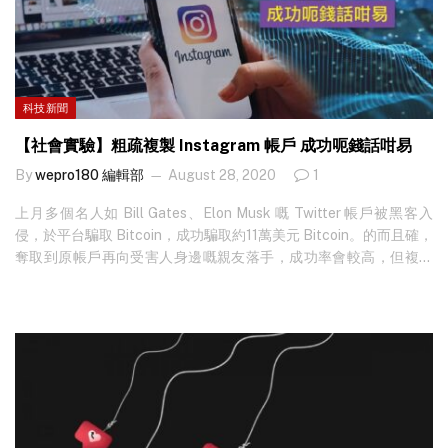
Messenger、Instagram、WhatsApp 或 Snapchat 等通訊工具作為
起點，當中約 25% 性罪犯更是使用…
科技新聞
【社會實驗】粗疏複製 Instagram 帳戶 成功呃錢話咁易
By
wepro180 編輯部
August 28, 2020
1
上月多個名人如 Bill Gates、Elon Musk 嘅 Twitter 帳戶被黑客入
侵，於平台騙取 Bitcoin，成功騙取約11萬美元 Bitcoin。的而且確，
奪取到原帳戶再向受害人身邊嘅親友落手，成功率會較高，但複製
帳戶呢種極度簡單嘅方法，都會有人上釣。曾因利用社交工程
（Social Engineering）手法進行詐騙而入獄，後來改邪歸正嘅網絡
安全專家 Jake Moore 就親身示範，只須複製目標人物嘅帳戶，都可
令對方嘅朋友信以為真，乖乖過數！ Jake 原本嘅 Instagram 帳戶有
1,611 個 posts，同時有…