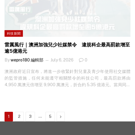
科技新聞
雷厲風行｜澳洲加強兒少社媒禁令 違規科企最高罰款增至
逾5億港元
By
wepro180 編輯部
July 6, 2026
0
澳洲政府近日宣布，將進一步收緊針對兒童及青少年使用社交媒體
的監管措施，任何未能遵守相關禁令的科技公司，最高罰款將由
4,950 萬澳元倍增至 9,900 萬澳元，折合約 5.35 億港元。當局同時
計劃擴大網絡安全專員的調查權力，要求平台提交證據，證明已採
取足夠措施，阻止 16 歲以下人士註冊帳戶。 澳洲政府表示，相關修
訂反映當局對平台執行兒少保護措施的強硬立場。官員指，雖然政
府早前已推出禁止 16 歲以下青少年使用社交媒體的制度，但最新調
…
Next
1
2
3
5
查顯示，部分平台在執行年齡驗證和帳戶管理方面仍存在漏洞，未
能有效阻止未成年人繼續使用相關服務。 想知最新科技新聞？立即
免費訂閱！ 總理阿爾巴尼斯表示，自從引入社交媒體最低年齡限制