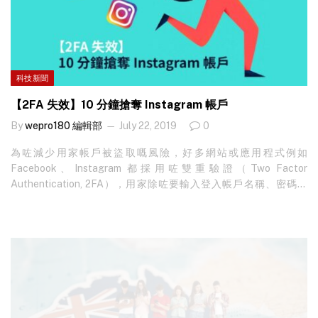
科技新聞
【2FA 失效】10 分鐘搶奪 Instagram 帳戶
By
wepro180 編輯部
July 22, 2019
0
為咗減少用家帳戶被盜取嘅風險，好多網站或應用程式例如
Facebook、Instagram 都採用咗雙重驗證（Two Factor
Authentication, 2FA），用家除咗要輸入登入帳戶名稱、密碼之
外，仲需要提供額外嘅驗證碼，例如通過 SMS 將一次性驗證碼發送
俾用家，又或好似匯豐等網上理財一樣，要輸入保安編碼器提供嘅
登入編碼。視乎所登入帳戶嘅重要性，用家未必每次都需要用到
2FA 嚟登入，例如當網站或應用程式偵測到用家使用另一部裝置登
入，又或用家要求重設密碼，先至會觸發 2FA 運作。 暴力破解2FA
驗證 Facebook 旗下嘅 Instagram 本身亦設有 2FA 驗證基制，當用
家要求重設密碼，Instagram 就會將…