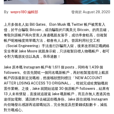
By
wepro180 編輯部
發佈於
August 28, 2020
上月多個名人如 Bill Gates、Elon Musk 嘅 Twitter 帳戶被黑客入
侵，於平台騙取 Bitcoin，成功騙取約11萬美元 Bitcoin。的而且確，
奪取到原帳戶再向受害人身邊嘅親友落手，成功率會較高，但複製
帳戶呢種極度簡單嘅方法，都會有人上釣。曾因利用社交工程
（Social Engineering）手法進行詐騙而入獄，後來改邪歸正嘅網絡
安全專家 Jake Moore 就親身示範，只須複製目標人物嘅帳戶，都可
令對方嘅朋友信以為真，乖乖過數！
Jake 原本嘅 Instagram 帳戶有 1,611 個 posts，同時有 1,439 個
followers。佢首先開咗一個同名嘅新帳戶，再好粗製濫造咁上載原
帳戶四張最新近況嘅相，然後喺狀態到標注「NEW ACCOUNT
AFTER LOSING ACCESS TO ORIGINAL」，咁就完成咗實驗嘅前
置作業喇。之後，Jake 就開始追蹤 30 個原帳戶 followers，結果有
13 人未有懷疑，直接就追蹤返 Jake 嘅新帳戶，而且亦無人透過其他
途徑如電郵、通訊軟件去確認佢嘅身份。Jake 跟住就喺 Instagram
向佢哋發出感謝再追蹤嘅短訊，完全無提及想要錢或點數卡，減低
對方嘅戒心。