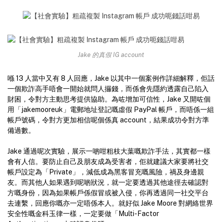
Jake 的真假 IG account
喺 13 人當中又有 8 人回應，Jake 以其中一個案例作詳細解釋，佢話
一個欺詐高手唔會一開始就問人攞錢，而係會先隱約透露自己陷入
財困，令對方主動思考提供協助。為咗增加可信性，Jake 又開咗個
用「jakemooreuk」電郵地址登記嘅虛假 PayPal 帳戶，而唔係一組
帳戶號碼，令對方更加相信呢個係真 account，結果成功令對方準
備過數。
Jake 通過呢次實驗，展示一啲咁粗枝大葉嘅欺詐手法，其實都一樣
會有人信。要防止自己及朋友成為受害者，佢就建議大家要將社交
帳戶設定為「Private」，減低成為黑客冒充嘅風險，禍及身邊親
友。而其他人如果遇到呢啲狀況，就一定要透過其他途徑去確認對
方嘅身份，因為如果帳戶係假冒或被入侵，你再透過同一社交平台
去連繫，回應你嘅亦一定唔係本人。就好似 Jake Moore 對網絡世界
安全性嘅金科玉律一樣，一定要做「Multi-Factor