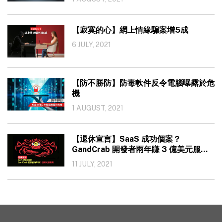
【寂寞的心】網上情緣騙案增5成
6 JULY, 2021
【防不勝防】防毒軟件反令電腦曝露於危
機
1 AUGUST, 2021
【退休宣言】SaaS 成功個案？
GandCrab 開發者兩年賺 3 億美元服務
費
11 JULY, 2021