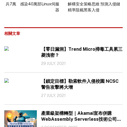
兵7萬 感染40萬部Linux伺服
解構安全策略思維 預測入侵鏈
器
精準阻截黑客入侵
相關文章
【零日漏洞】Trend Micro掃毒工具累三
菱洩密？
29 JULY, 2021
【鎖定目標】勒索軟件入侵校園 NCSC
警告攻擊將大增
27 JULY, 2021
產業級架構轉型｜Akamai宣布併購
WebAssembly Serverless技術公司
Fermyon