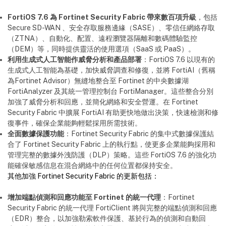
FortiOS 7.6 為 Fortinet Security Fabric 帶來數百項升級
，包括
Secure SD-WAN 、安全存取服務邊緣（SASE）、零信任網絡存取
（ZTNA）、自動化、配置、遠程瀏覽器隔離和數碼體驗監控
（DEM）等，同時提供靈活的使用選項（SaaS 或 PaaS）。
利用生成式人工智能作威脅分析和產品部署
：FortiOS 7.6 以現有的
生成式人工智能為基礎，加快威脅調查和修復，並將 FortiAI（舊稱
為Fortinet Advisor）無縫地整合至 Fortinet 的中央數據湖
FortiAnalyzer 及其統一管理控制台 FortiManager。這些整合分別
加強了威脅分析和回應，並簡化網絡和安全營運。在 Fortinet
Security Fabric 中擴展 FortiAI 有助更快地做出決策，快速檢測和修
復事件，確保企業能夠輕鬆採用所需技術。
全面數據保護功能
：Fortinet Security Fabric 的集中式數據保護結
合了 Fortinet Security Fabric 上的執行點，使更多企業能夠採用和
管理完整的數據外洩防護（DLP）策略。這些 FortiOS 7.6 的強化功
能確保敏感信息在混合網絡中的任何位置都保持安全。
其他加強 Fortinet Security Fabric 的更新包括：
增加端點偵測和回應功能至 Fortinet 的統一代理
：Fortinet
Security Fabric 的統一代理 FortiClient 將與完整的端點偵測和回應
（EDR）整合，以加強勒索軟件保護、基於行為的偵測和自動回