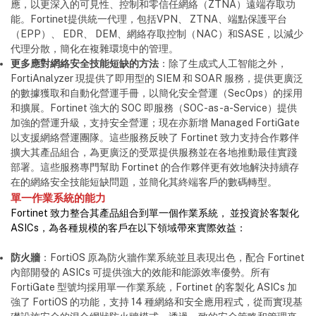
應，以更深入的可見性、控制和零信任網絡（ZTNA）遠端存取功
能。Fortinet提供統一代理，包括VPN、 ZTNA、端點保護平台
（EPP）、 EDR、 DEM、網絡存取控制（NAC）和SASE，以減少
代理分散，簡化在複雜環境中的管理。
更多應對網絡安全技能短缺的方法
：除了生成式人工智能之外，
FortiAnalyzer 現提供了即用型的 SIEM 和 SOAR 服務，提供更廣泛
的數據獲取和自動化營運手冊，以簡化安全營運（SecOps）的採用
和擴展。Fortinet 強大的 SOC 即服務（SOC-as-a-Service）提供
加強的營運升級，支持安全營運；現在亦新增 Managed FortiGate
以支援網絡營運團隊。這些服務反映了 Fortinet 致力支持合作夥伴
擴大其產品組合，為更廣泛的受眾提供服務並在各地推動最佳實踐
部署。這些服務專門幫助 Fortinet 的合作夥伴更有效地解決持續存
在的網絡安全技能短缺問題，並簡化其終端客戶的數碼轉型。
單一作業系統的能力
Fortinet 致力整合其產品組合到單一個作業系統， 並投資於客製化
ASICs，為各種規模的客戶在以下領域帶來實際效益：
防火牆
：FortiOS 原為防火牆作業系統並且表現出色，配合 Fortinet
內部開發的 ASICs 可提供強大的效能和能源效率優勢。所有
FortiGate 型號均採用單一作業系統，Fortinet 的客製化 ASICs 加
強了 FortiOS 的功能，支持 14 種網絡和安全應用程式，從而實現基