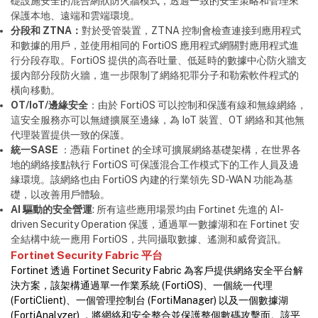
礎設施安全的混合網狀防火牆模式，透過一致的安全策略和管理來
保護本地、遠端和雲端環境。
分段和 ZTNA：
對於受管裝置，ZTNA 控制會檢查連接到應用程式
和數據的用戶，並使用相同的 FortiOS 應用程式網關對應用程式進
行分段存取。FortiOS 提供的高吞吐量、低延時的數據中心防火牆支
援內部分段防火牆，進一步限制了網絡犯罪分子和勒索軟件程式的
橫向移動。
OT/IoT/邊緣安全
：由於 FortiOS 可以控制和保護有線和無線網絡，
這安全服務亦可以無縫擴展至邊緣，為 IoT 裝置、OT 網絡和其他無
代理裝置提供一致的保護。
統一SASE
：憑藉 Fortinet 的全球可擴展網絡基礎架構，在世界各
地的網絡接點執行 FortiOS 可保護混合工作模式下的工作人員及邊
緣環境。該網絡也由 FortiOS 內建的行業領先 SD-WAN 功能為基
礎，以改善用戶體驗。
AI 驅動的安全營運
: 所有這些應用場景均由 Fortinet 先進的 AI-
driven Security Operation 保護，通過單一數據湖和在 Fortinet 安
全結構中統一應用 FortiOS，共同攝取數據、遙測和威脅資訊。
Fortinet Security Fabric 平台
Fortinet 透過 Fortinet Security Fabric 為客戶提供網絡安全平台解
決方案，該架構通過單一作業系統 (FortiOS)、一個統一代理
(FortiClient)、一個管理控制台 (FortiManager) 以及一個數據湖
(FortiAnalyzer) ，將網絡和安全整合並保護整個數碼攻擊面。該平