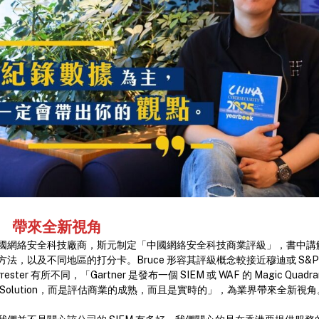
 帶來全新視角
國網絡安全科技廠商，斯元制定「中國網絡安全科技商業評級」，書中講
法，以及不同地區的打分卡。Bruce 形容其評級概念較接近穆迪或 S&P 
rester 有所不同，「Gartner 是發布一個 SIEM 或 WAF 的 Magic Quadra
Solution，而是評估商業的成熟，而且是實時的」，為業界帶來全新視