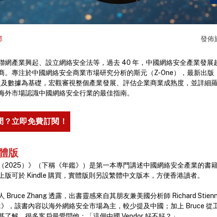
部
發佈
聯網產業興起、設立網絡安全法等，過去 40 年，中國網絡安全產業發展
商。專注於中國網絡安全商業市場研究分析的斯元（Z-One），最新出版
歷史及數據為基礎，宏觀審視整個產業發展、評估企業商業成熟度，並詳細
海外市場認識中國網絡安全行業的最佳指南。
聞？立即免費訂閱！
體版
（2025）》（下稱《年鑑》）是第一本專門講述中國網絡安全產業的書
版可於 Kindle 購買，實體版則另設繁體中文版本，方便香港讀者。
ruce Zhang 透露，出書靈感來自其朋友兼美國分析師 Richard Stien
earbook》，該書內容以海外網絡安全市場為主，較少提及中國；加上 Bruce
了解，很多客戶最愛問他：「這個中國 Vendor 好不好？」