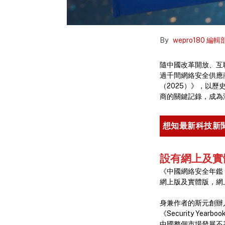
By
wepro180 編輯
隨中國改革開放、互
過千間網絡安全供應
（2025）》，以
商的關鍵記錄，成為
想知最新科技新
設有網上及實
《中國網絡安全年鑑
網上版及實體版，網上
身兼作者的斯元創辦人 B
《Security Y
中國整個市場發展不甚