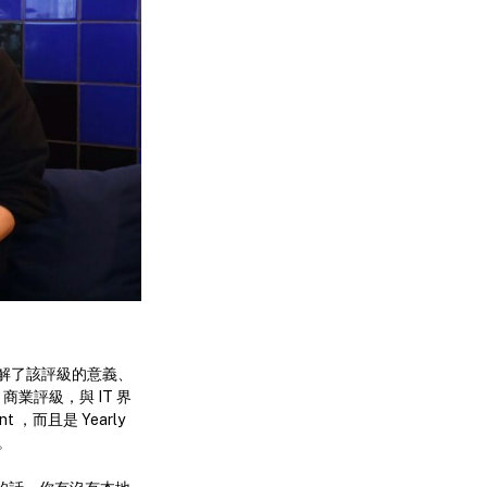
解了該評級的意義、
商業評級，與 IT 界
nt ，而且是 Yearly
角。