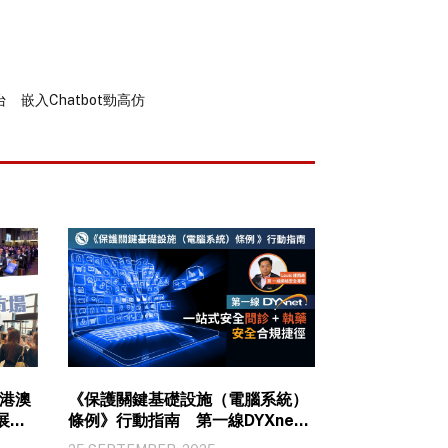
嵌入Chatbot勁高仿
港澳
《保護關鍵基礎設施（電腦系統）
展市
條例》行動指南 第一線DYXnet
一站式安全「問診 + 執藥」 安全