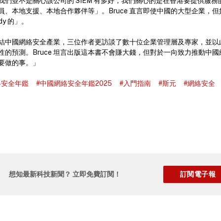
我們並不是關心該公司的 SIEM 有多好，我們關心的是在香港要提供服
員、本地支援、本地合作夥伴等」。Bruce 直言即使中國的大型企業，
dy 的」。
結中國網絡安全產業，三位作者更訪談了數十位企業管理層及專家，並以
性的預測。Bruce 坦言出版這本書不會賺大錢，但對於一向致力推動中
要做的事。」
絡安全年鑑
#中國網絡安全年鑑2025
#入門指南
#斯元
#網絡安全
想知最新科技新聞？ 立即免費訂閱！