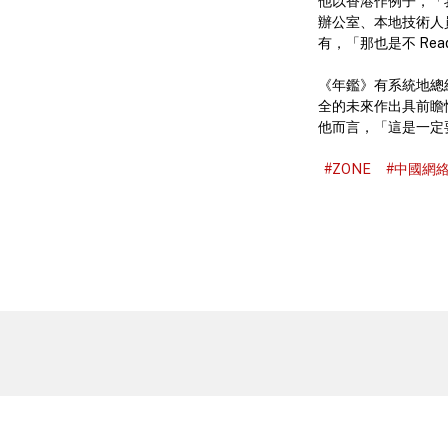
他以香港作例子，「
辦公室、本地技術人
有，「那也是不 Rea
《年鑑》有系統地總
全的未來作出具前瞻
他而言，「這是一定
#ZONE
#中國網