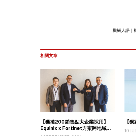
機械人語｜
相關文章
【獲擁200銷售點大企業採用】
【獨
Equinix x Fortinet方案跨地域快
10 JU
速部署 守護數據傳輸安全