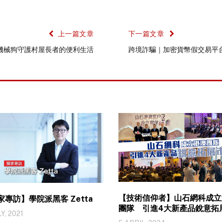
上一篇文章
下一篇文章
機械狗守護村屋長者的便利生活
跨境詐騙｜加密貨幣假交易平台 
【技術信仰者】山石網科成立
家專訪】學院派黑客 Zetta
團隊 引進4大新產品銳意拓
LY, 2021
場