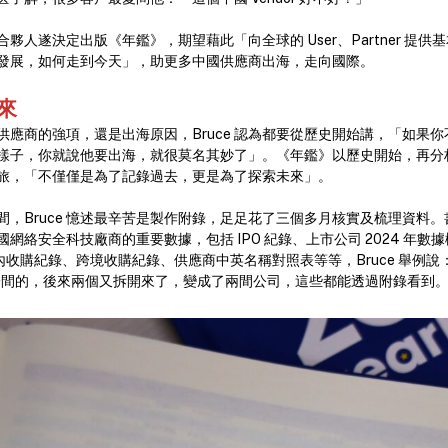
夥人遂決定出版《年鑑》，期望藉此「向全球的 User、Partner 提
發展，如何走到今天」，助更多中國供應商出海，走向國際。
來
供應商的強項，還是出海原因，Bruce 認為都要從歷史開始講，「如果
樣子，你就說他要出海，就很莫名其妙了」。《年鑑》以歷史開始，再分
旅，「不僅僅是為了記錄過去，更是為了探索未來」。
間，Bruce 憶述最辛苦是製作附錄，足足花了三個多月核實及梳理資料
網絡安全科技廠商的重要數據，包括 IPO 紀錄、上市公司 2024 年數
國內收購紀錄、跨境收購紀錄、供應商中英名稱對照表等等，Bruce 舉例
 同一間的，後來兩個又拆開來了，變成了兩間公司，這些都能透過附錄看到