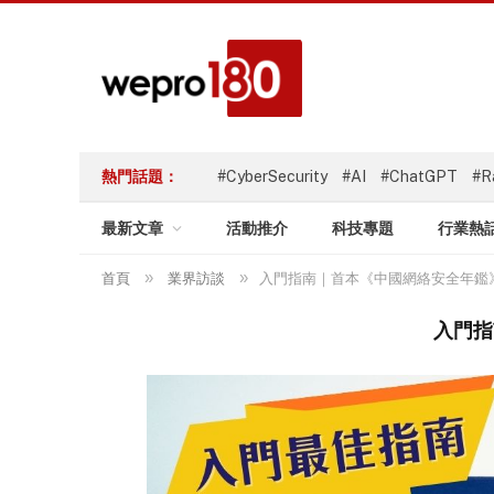
熱門話題：
#CyberSecurity
#AI
#ChatGPT
#R
最新文章
活動推介
科技專題
行業熱
»
»
首頁
業界訪談
入門指南｜首本《中國網絡安全年鑑
入門指