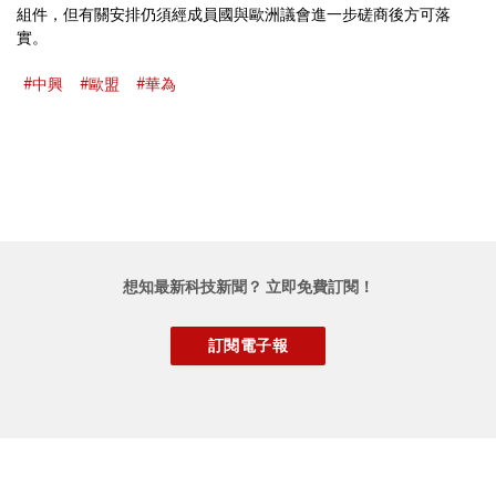
組件，但有關安排仍須經成員國與歐洲議會進一步磋商後方可落
實。
#中興
#歐盟
#華為
想知最新科技新聞？ 立即免費訂閱！