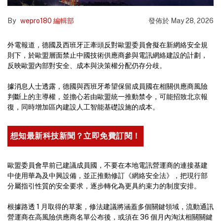
By
wepro180 編輯部
發佈於
May 28, 2026
外電報道，德國及西班牙正牽頭反對歐盟委員會擬在新網絡安全規
則下，於歐盟層面禁止中國技術供應商參與電訊網絡建設的計劃，
反映歐盟內部對安全、成本與決策權分配仍存分歧。
據消息人士透露，德國與西班牙希望保留成員國在相關供應商風險
判斷上的主導權，並擔心若由歐盟統一推動禁令，可能招致北京報
復，同時增加區內建設人工智能基礎設施的成本。
想知最新科技新聞？立即免費訂閱！
歐盟委員會早前已建議成員國，不要在本地電訊營運商的連接基建
中使用華為及中興設備，並正推動修訂《網絡安全法》，把現行部
分屬指引性質的安全要求，逐步轉化為更具約束力的制度安排。
根據路透 1 月取得的草案，修法建議將涵蓋多個關鍵領域，流動通訊
營運商在高風險供應商名單公布後，或須在 36 個月內淘汰相關關鍵