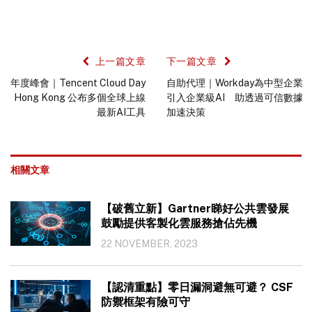
上一篇文章
下一篇文章
年度峰會｜Tencent Cloud Day
自助代理｜Workday為中型企業
Hong Kong 公布多個全球上線
引入企業級AI 助透過可信數據
最新AI工具
加速決策
相關文章
【破舊立新】Gartner睇好公共雲發展
鼓勵提供客製化雲服務搶佔先機
22 NOVEMBER, 2023
【認清重點】零日漏洞避無可避？ CSF
防禦框架有險可守