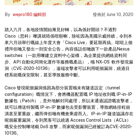
By
wepro180 編輯部
發佈於
June 10, 2020
踏入六月，各地疫情開始漸見好轉，以為係好開頭？不過對
Cisco（思科）嚟講就唔係咁順喇，除咗因為美國示威持續，令到本
來六月頭舉行嘅線上年度大會「Cisco Live」要延期再搞。啱啱上個
禮拜佢哋又發出一則安全公告，內容係話佢哋旗下一款產品Nexus
switches （一款用嚟建立資料中心架構，為企業提供網絡資料同
步、API 自動化同簡化運作等服務嘅產品），喺 NX-OS 軟件發現漏
洞（CVE-2020-10136），遠端攻擊者可以利用呢個漏洞，繞過目
標系統嘅保安限制，甚至導致服務中斷。
Cisco 發現呢個漏洞係因為部分裝置喺未有隧道設定（tunnel
configuration）嘅情況下，會將機器配置嘅 IP 地址收到嘅 IP-in-IP
數據包（Patch），意外地解封同處理，所以未通過認證嘅攻擊者，
就可以傳送特製嘅 IP-in-IP 數據包去受影響裝置，導致網絡排程崩
潰甚至要重啟，繼而俾佢哋有機會乘虛而入。IP-in-IP 隧道協議存在
呢個嚴重漏洞，令到黑客可以繞過 Access Control Lists（ACLs）
嘅安全控制嚟堵截 DoS 攻擊，而家呢個漏洞已經被訂為CVE-2020-
10136。