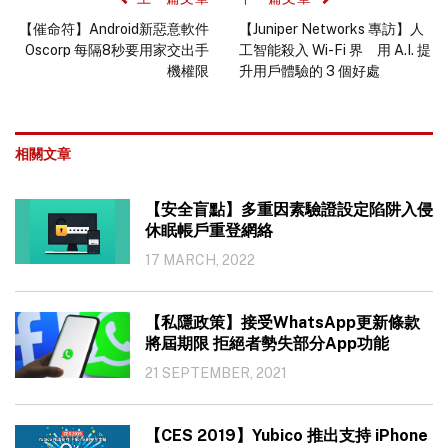
【催命符】Android新惡意軟件
【Juniper Networks 專訪】人
Oscorp 每隔8秒要用家交出手
工智能殺入 Wi-Fi 界 用 A.I. 提
機權限
升用戶體驗的 3 個好處
相關文章
【安全盲點】多重因素驗證設定陷阱入侵
休眠帳戶重登網絡
17 MARCH, 2022
【私隱政策】接受WhatsApp更新條款
將屆期限 拒絕者勢失部分App功能
21 SEPTEMBER, 2021
【CES 2019】Yubico 推出支持 iPhone