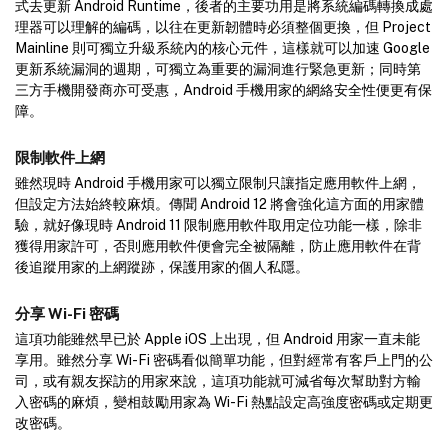
式去更新 Android Runtime，後者的主要功用是將系統編碼轉換成處
理器可以理解的編碼，以往在更新韌體時必須整個更換，但 Project
Mainline 則可獨立升級系統內的核心元件，這樣就可以加速 Google
更新系統漏洞的週期，可獨立為重要的漏洞進行緊急更新；同時第
三方手機開發商亦可受惠，Android 手機用家的網絡安全性便更有保
障。
限制軟件上網
雖然現時 Android 手機用家可以獨立限制只讓指定應用軟件上網，
但設定方法始終較麻煩。傳聞 Android 12 將會強化這方面的用家體
驗，就好像現時 Android 11 限制應用軟件取用定位功能一樣，除非
獲得用家許可，否則應用軟件便會完全被隔離，防止應用軟件在背
後追蹤用家的上網蹤跡，保護用家的個人私隱。
分享 Wi-Fi 密碼
這項功能雖然早已於 Apple iOS 上出現，但 Android 用家一直未能
享用。雖然分享 Wi-Fi 密碼看似簡單功能，但對經常有客戶上門的公
司，或有親友探訪的用家來說，這項功能就可減省每次幫助對方輸
入密碼的麻煩，變相鼓勵用家為 Wi-Fi 熱點設定高強度密碼或定期更
改密碼。