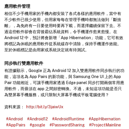
應用軟件管理
相信不少手機用家的手機內都安裝了各式各樣的應用軟件，當中有
不少軟件已很少使用，但用家每每在管理手機時都無法做到「斷捨
離」，為免終有一日要使用時要再下載，而選擇繼續保留下去。不
過這些軟件卻會在背後霸佔系統資料，令手機運作愈來愈慢。在
Android 12 中，預計將會新增「App Hibernation」功能，它可有效
將標記為休眠的應用軟件從系統緩存中清除，保持手機運作效能。
至於休眠標記是由用家或系統決定就有待測試。
同步執行雙應用軟件
有證據顯示，Google 正為 Android 12 加入雙應用軟件同步執行的功
能，這項名為 App Pairs 的新功能，與 Samsung One UI 上的 App
Pair 功能相近，可讓手機用家透過 Edge panel 同步打開兩個常用應
用軟件，而毋須在 app 之間頻密轉換。不過，未知這項功能是否只
為雙屏幕手機服務，或只限制大屏幕手機或平板電腦使用？
資料來源：
http://bit.ly/3jaiwUx
#Android
#Android12
#AndroidRuntime
#AppHibernation
#AppPairs
#google
#PasswordSharing
#ProjectMainline