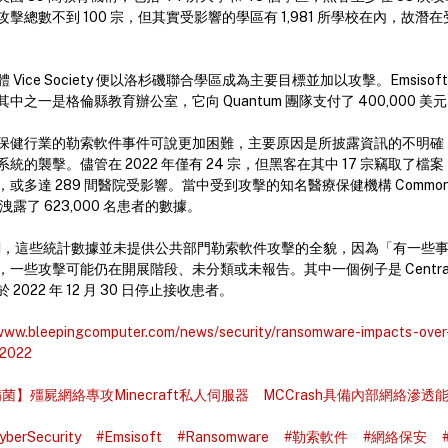
擊總數不到 100 宗，但其實受影響的學區有 1,981 所學校在內，故潛
Vice Society 便以洛杉磯聯合學區成為主要目標並加以攻擊。Emsiso
中之一是格倫縣教育辦公室，它向 Quantum 團隊支付了 400,000 
保健行業的勒索軟件事件可說更加困難，主要原因是所披露資訊的不明確
統的襲擊。儘管在 2022 年僅有 24 宗，但黑客在其中 17 宗竊取了
多達 289 間醫院受影響。當中受到攻擊的知名醫療保健機構 CommonSpir
洩露了 623,000 名患者的數據。
報告強調，這些統計數據並未提供公共部門勒索軟件攻擊的全貌，因為「有一些
一些攻擊可能仍在開展階段、未分類或未報告。其中一個例子是 CentraS
022 年 12 月 30 日停止接收患者。
/www.bleepingcomputer.com/news/security/ransomware-impacts-ove
-2022
菌】殭屍網絡專攻Minecraft私人伺服器 MCCrash具備內部網絡滲透
yberSecurity
#Emsisoft
#Ransomware
#勒索軟件
#網絡保安