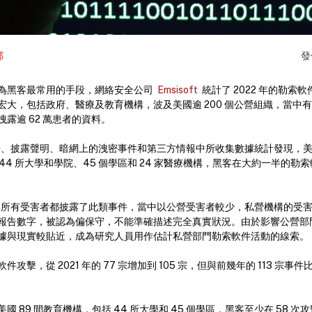
部
發
為黑客最常用的手段，網絡安全公司
Emsisoft
統計了 2022 年的勒索
宏大，包括政府、醫療及教育機構，波及美國逾 200 個公營組織，當中
露逾 62 萬患者的資料。
公開報告、披露聲明、暗網上的洩密事件和第三方情報中所收集數據統計發現，
縣、44 所大學和學院、45 個學區和 24 家醫療機構，黑客在大約一半的
調，並非所有受害者都披露了此類事件，當中以公營受害者較少，私營機構的受
報告數字，被認為偏保守，不能準確描述完全真實狀況。由於影響公營部
據與現實較貼近，成為研究人員用作估計私營部門勒索軟件活動的線索。
攻擊，從 2021 年的 77 宗增加到 105 宗，但與前幾年的 113 宗
國 89 間教育機構，包括 44 所大學和 45 個學區，黑客至少在 58 