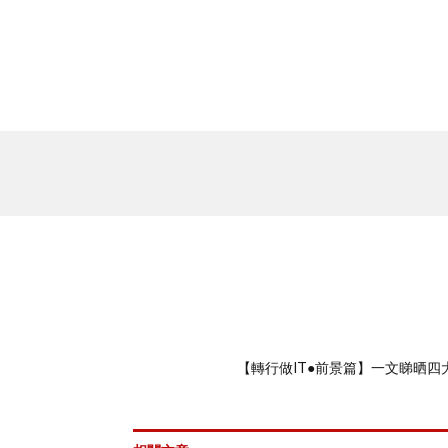
【轉行做IT●前景篇】一文睇晒