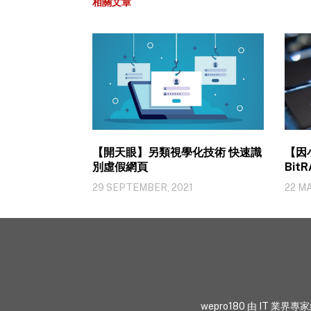
相關文章
【開天眼】另類視學化技術 快速識
【因
別虛假網頁
Bit
權器
29 SEPTEMBER, 2021
22 M
wepro180 由 IT