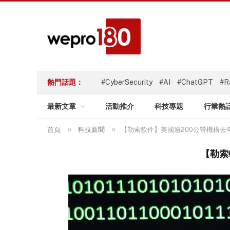
熱門話題：
#CyberSecurity
#AI
#ChatGPT
#R
最新文章
活動推介
科技專題
行業熱
»
»
首頁
科技新聞
【勒索軟件】美國逾200公營機構去
【勒索