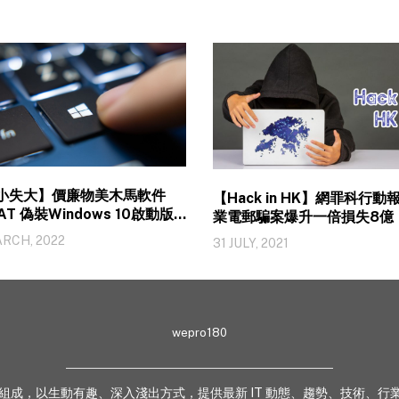
小失大】價廉物美木馬軟件
【Hack in HK】網罪科行動
RAT 偽裝Windows 10啟動版
業電郵騙案爆升一倍損失8億
誘下載
ARCH, 2022
31 JULY, 2021
wepro180
 業界專家組成，以生動有趣、深入淺出方式，提供最新 IT 動態、趨勢、技術