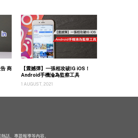
報告 商
【震撼彈】一張相攻破IG iOS！
Android手機淪為監察工具
1 AUGUST, 2021
、行業熱話、專題報導等內容。