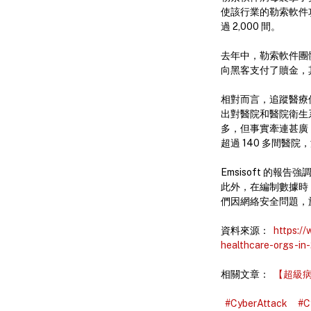
使該行業的勒索軟件攻
過 2,000 間。
去年中，勒索軟件團體 
向黑客支付了贖金，其
相對而言，追蹤醫療
出對醫院和醫院衛生系
多，但事實牽連甚廣，或
超過 140 多間醫院，
Emsisoft 的
此外，在編制數據時，
們因網絡安全問題，於 2
資料來源：
https:/
healthcare-orgs-in
相關文章：
【超級病
#CyberAttack
#C