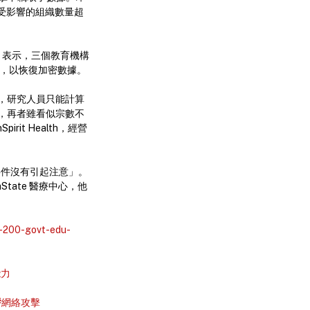
在受影響的組織數量超
ft 表示，三個教育機構
美元，以恢復加密數據。
，研究人員只能計算
檔案，再者雖看似宗數不
it Health，經營
事件沒有引起注意」。
tate 醫療中心，他
r-200-govt-edu-
能力
#網絡攻擊