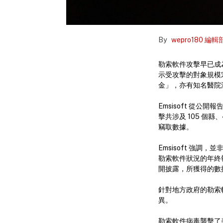
By
wepro180 編輯
勒索軟件攻擊早已成
示受攻擊的對象規模
金」，亦有知名醫院洩
Emsisoft 從
擊共涉及 105 個
竊取數據。
Emsisoft 強
勒索軟件狀況的年終
開披露，所獲得的數
針對地方政府的勒索軟件
異。
勒索軟件病毒襲擊了美