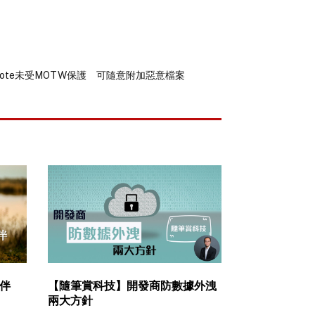
neNote未受MOTW保護 可隨意附加惡意檔案
伴
【隨筆賞科技】開發商防數據外洩
兩大方針