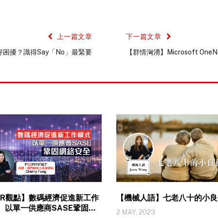
上一篇文章
下一篇文章
威脅好困擾？識得Say「No」最緊要
【群情洶湧】Microsoft O
OR觀點】數碼經濟促進新工作
【機械人語】七老八十的小良
 以單一供應商SASE鞏固網
2 MAY, 2023