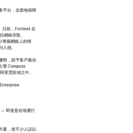
多平台，全面地保障
，Fortinet 在
合零信任網絡存取、
充分掌握網絡上的情
到入侵。
助優勢，賦予客戶最佳
 Compute
的阿里雲區域之中。
rprise
— 即使是在地運行
方案，使不少人誤以