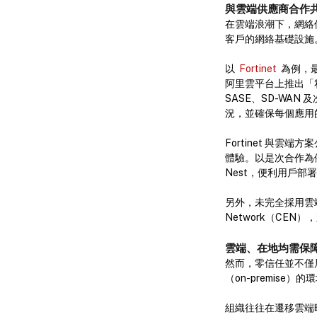
與雲端供應商合作
在雲端浪潮下，網絡
客戶的網絡基礎設施
以
Fortinet
為例，最
阿里雲平台上推出「私人零
SASE、SD-WA
況，並確保每個應用
Fortinet 與
體驗。以是次合作為例
Nest，便利用戶
另外，未完全採用雲端的
Network（CEN
雲端、在地均需保
然而，零信任並不僅
（on-premise）
組織往往在遷移雲端