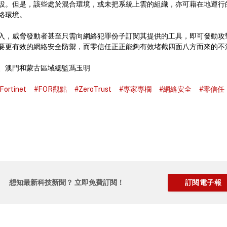
設。但是，該些處於混合環境，或未把系統上雲的組織，亦可藉在地運行
絡環境。
入，威脅發動者甚至只需向網絡犯罪份子訂閱其提供的工具，即可發動攻
要更有效的網絡安全防禦，而零信任正正能夠有效堵截四面八方而來的不
 香港、澳門和蒙古區域總監馮玉明
Fortinet
#FOR觀點
#ZeroTrust
#專家專欄
#網絡安全
#零信任
想知最新科技新聞？ 立即免費訂閱！