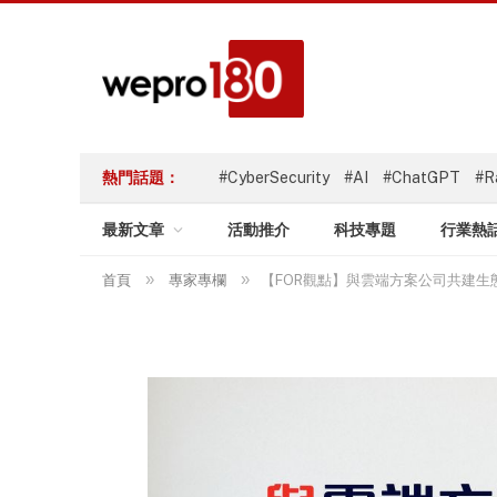
熱門話題：
#CyberSecurity
#AI
#ChatGPT
#R
最新文章
活動推介
科技專題
行業熱
»
»
首頁
專家專欄
【FOR觀點】與雲端方案公司共建生