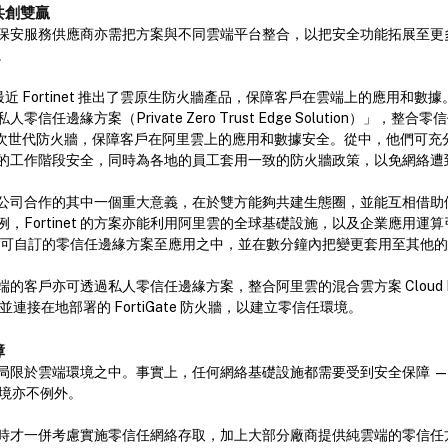
共創雙贏
保安服務供應商亦需把方案與不同雲端平台整合，以把安全功能拓展至更
。
近 Fortinet 推出了雲原生防火牆產品，保障客戶在雲端上的應用和數據。日前
信任邊緣方案（Private Zero Trust Edge Solution）」，整
N 及次世代防火牆，保障客戶在阿里雲上的應用和數據安全。從中，他們可
的工作階段安全，同時為各地的員工套用一致的防火牆政策，以免網絡遭
雲端方案公司合作的其中一個重大意義，在於雙方能夠共建生態圈，並能互相借
，Fortinet 的方案亦能利用阿里雲的全球基礎設施，以及企業應用運算引擎
部署可自訂的零信任邊緣方案至應用之中，並在數分鐘內把變更套用至其他
客戶亦可透過私人零信任邊緣方案，整合阿里雲的混合雲方案 Cloud Ente
），並連接在地部署的 FortiGate 防火牆，以建立零信任環境。
障
局限於雲端環境之中。事實上，任何網絡基礎設施都需要受到安全保障 —
的環境亦不例外。
時才一併考慮實施零信任網絡存取，加上大部分廠商提供純雲端的零信任