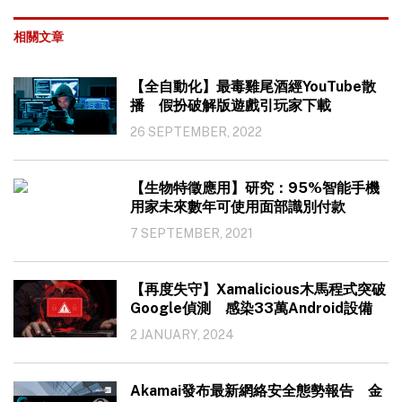
相關文章
【全自動化】最毒雞尾酒經YouTube散
播 假扮破解版遊戲引玩家下載
26 SEPTEMBER, 2022
【生物特徵應用】研究：95%智能手機
用家未來數年可使用面部識別付款
7 SEPTEMBER, 2021
【再度失守】Xamalicious木馬程式突破
Google偵測 感染33萬Android設備
2 JANUARY, 2024
Akamai發布最新網絡安全態勢報告 金