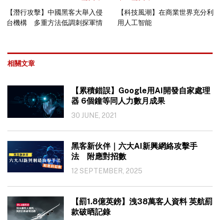
【潛行攻擊】中國黑客大舉入侵
【科技風潮】在商業世界充分利
台機構 多重方法低調刺探軍情
用人工智能
相關文章
【累積錯誤】Google用AI開發自家處理
器 6個鐘等同人力數月成果
30 JUNE, 2021
黑客新伙伴｜六大AI新興網絡攻擊手
法 附應對招數
12 SEPTEMBER, 2025
【罰1.8億英鎊】洩38萬客人資料 英航罰
款破晒記錄