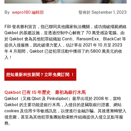
By
wepro180 編輯部
發佈於
September 1, 2023
FBI 發表勝利宣言，指已聯同其他國家執法機關，成功搗破殭屍網絡
Qakbot 的基建設施，並透過控制中心解救了 70 萬受感染電腦。由
於 Qakbot 會為其他犯罪組織如 Conti、RansomExx、BlackCat 等
提供入侵服務，因此破壞力驚人，估計單在 2021 年 10 月至 2023
年 4 月期間，Qakbot 已從犯罪活動中獲得了約 5800 萬美元的收
入！
想知最新科技新聞？立即免費訂閱 ！
Qakbot 已有 15 年歷史 最初為銀行木馬
Qakbot（又稱 Qbot 及 Pinkslipbot）最早出現於 2008 年，當時
Qakbot 的主要功能是銀行木馬，入侵目的是竊取銀行證書、網站
cookies 及信用卡等敏感訊息，以便進行金融詐騙。其後逐漸轉變入
侵意圖，甚至為其他犯罪集團如勒索軟件組織提供入侵立足點等服
務。