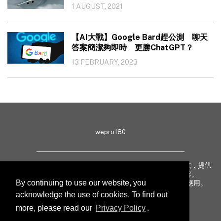
1 AUGUST, 2021
【AI大戰】Google Bard趕公測 聊天
答案簡潔夠即時 更勝ChatGPT？
13 FEBRUARY, 2023
wepro180
wepro180 由 IT 業界專家組成，以生動有趣、深入淺出方式，提供
最新 IT 動態、趨勢、技術、行業熱話、專題報導等內容。
By continuing to use our website, you
致力提升亞太地區科技知識及網絡安全意識，促進新技術應用。
acknowledge the use of cookies. To find out
more, please read our
Privacy Policy
.
聯絡我們
私隱聲明