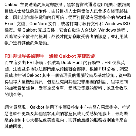
Qakbot 主要透過釣魚電郵散播，黑客會嘗試通過濫用電郵回覆鏈向
目標人士發送惡意附件，由於目標人士與發信人已曾多次經電郵往
來，因此傾向相信電郵內容可信，從而打開帶有惡意指令的 Word 或
Excel 文檔、OneNote 文件，或者打開可執行文件和 Windows ISO
檔案。當 Qakbot 完成安裝，它會自動注入合法的 Windows 進程，
以逃避安全軟件的檢測，然後才開始竊取受害者的訊息，並利用其
帳戶進行其他釣魚活動。
FBI 與世界各國聯手 滲透 Qakbot 基建設施
而在這次由 FBI 牽頭，代號為 Duck Hunt 的行動中，FBI 便與英
國、法國及多地執法部門組成跨國聯合部隊。根據 FBI 公布，調查
員成功控制 Qakbot 其中一個管理員的電腦設備及基建設施，從中取
得組織大量機密資訊，包括組織與其他犯罪集團的對話、組織控制
的加密貨幣錢包、受害企業名單、受感染電腦的資料，以及曾收取
的贖金等。
調查員發現，Qakbot 使用了多層級控制中心去發布惡意指令、推送
惡意軟件更新及其他黑客組織的惡意負載到受感染電腦上，最高層
級的控制中心大都位處美國境內，而其他層級的服務器則通常來自
其他國家。