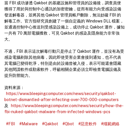
當 FBI 成功滲透 Qakbot 的基建設施和管理員的設備後，調查員便
獲得了用於與控制中心通訊的加密密鑰，從而有能力向受感染設備
發送解毒器，並將其他 Qakbot 管理員帳戶刪除，無法妨礙 FBI 的
解毒工作。官方指研究員創建了一個自定義的 Windows DLL 檔案，
並通過控制中心推送到受感染設備上，成功停止 Qakbot 運作，據知
一共有 70 萬部電腦獲救，可見 Qakbot 的感染及隱身能力非常強
大。
不過，FBI 表示這次解毒行動只是停止了 Qakbot 運作，並沒有為受
感染電腦剷除其他病毒，因此即使受害企業會接到通知，也不代表
其電腦已變得乾淨，特別是由於設備曾被入侵，表示可能還會隱藏
其他間諜軟件或勒索軟件，呼籲相關企業必須立即檢查電腦設備及
提升防禦能力。
資料來源：
https://www.bleepingcomputer.com/news/security/qakbot-
botnet-dismantled-after-infecting-over-700-000-computers
及
https://www.bleepingcomputer.com/news/security/how-the-
fbi-nuked-qakbot-malware-from-infected-windows-pcs
#FBI
#Malware
#Qakbot
#Qbot
#惡意軟件
#殭屍網絡