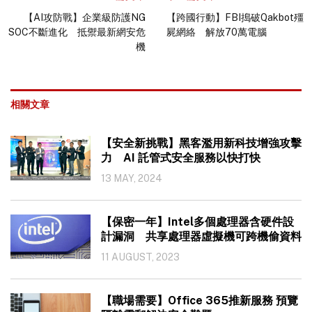
【AI攻防戰】企業級防護NG
【跨國行動】FBI搗破Qakbot殭
SOC不斷進化 抵禦最新網安危
屍網絡 解放70萬電腦
機
相關文章
【安全新挑戰】黑客濫用新科技增強攻擊
力 AI 託管式安全服務以快打快
13 MAY, 2024
【保密一年】Intel多個處理器含硬件設
計漏洞 共享處理器虛擬機可跨機偷資料
11 AUGUST, 2023
【職場需要】Office 365推新服務 預覽