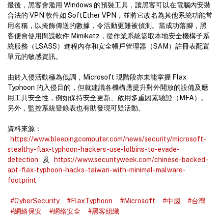
最後，黑客會濫用 Windows 的預裝工具，讓黑客可以在電腦內安裝
合法的 VPN 軟件如 SoftEther VPN，並將它改名為其他系統功能常
用名稱，以掩飾傳送的數據，令活動更難被偵測。當成功落腳，黑
客便會使用間諜軟件 Mimikatz，從作業系統盜取本地安全機構子系
統服務（LSASS）進程內存和安全帳戶管理器（SAM）註冊表配置
單元的敏感資訊。
由於入侵活動極為低調，Microsoft 現階段亦未能掌握 Flax
Typhoon 的入侵目的，但就建議各機構應提升對外開放的設備及應
用工具安全性，例如保持安全更新、啟用多重因素驗證（MFA）。
另外，監控系統登錄表也有助發現可疑活動。
資料來源：
https://www.bleepingcomputer.com/news/security/microsoft-
stealthy-flax-typhoon-hackers-use-lolbins-to-evade-
detection
及
https://www.securityweek.com/chinese-backed-
apt-flax-typhoon-hacks-taiwan-with-minimal-malware-
footprint
#CyberSecurity
#FlaxTyphoon
#Microsoft
#中國
#台灣
#網絡保安
#網絡安全
#黑客組織