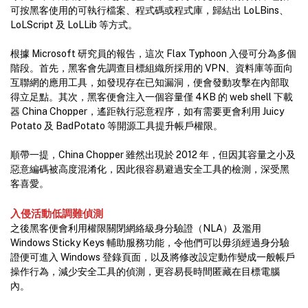
可按黑客使用的可執行檔案、程式碼或程式庫，歸結出 LoLBins、
LoLScript 及 LoLLib 等方式。
根據 Microsoft 研究員的報告，這次 Flax Typhoon 入侵可分為多個
階段。首先，黑客會先調查目標組織所採用的 VPN、資料庫等面向
互聯網的應用工具，如發現存在已知漏洞，便會發動攻擊在內部取
得立足點。其次，黑客便會注入一個容量僅 4KB 的 web shell 下載
器 China Chopper，遙距執行惡意程序，如有需要更會利用 Juicy
Potato 及 BadPotato 等開源工具提升帳戶權限。
順帶一提，China Chopper 雖然出現於 2012 年，但因其容量之小及
惡意編碼被高度混淆化，因此很容易避過安全工具的檢測，深受黑
客喜愛。
入侵活動低調難偵測
之後黑客便會利用權限關閉網絡級身分驗證（NLA）及濫用
Windows Sticky Keys 輔助服務功能，令他們可以毋須經過身分驗
證便可進入 Windows 登錄頁面，以及將修改設定動作變成一般帳戶
操作行為，減少安全工具的偵測，更容易長時間匿藏在目標電腦
內。