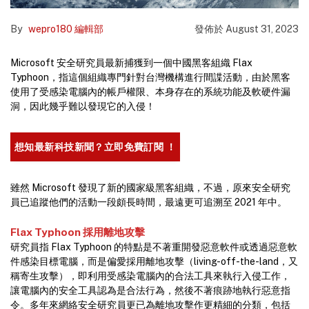
By
wepro180 編輯部
發佈於
August 31, 2023
Microsoft 安全研究員最新捕獲到一個中國黑客組織 Flax
Typhoon，指這個組織專門針對台灣機構進行間諜活動，由於黑客
使用了受感染電腦內的帳戶權限、本身存在的系統功能及軟硬件漏
洞，因此幾乎難以發現它的入侵！
想知最新科技新聞？立即免費訂閱 ！
雖然 Microsoft 發現了新的國家級黑客組織，不過，原來安全研究
員已追蹤他們的活動一段頗長時間，最遠更可追溯至 2021 年中。
Flax Typhoon 採用離地攻擊
研究員指 Flax Typhoon 的特點是不著重開發惡意軟件或透過惡意軟
件感染目標電腦，而是偏愛採用離地攻擊（living-off-the-land，又
稱寄生攻擊），即利用受感染電腦內的合法工具來執行入侵工作，
讓電腦內的安全工具認為是合法行為，然後不著痕跡地執行惡意指
令。多年來網絡安全研究員更已為離地攻擊作更精細的分類，包括