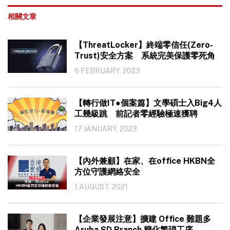
相關文章
【ThreatLocker】終端零信任(Zero-
Trust)安全方案 系統完美保護零死角
6 FEBRUARY, 2023
【轉行做IT●個案篇】文學碩士入Big4人
工幾級跳 前記者零經驗極速獲聘
17 JANUARY, 2023
【內外兼顧】在家、在office HKBN全
方位守護網絡安全
1 AUGUST, 2021
【企業發展注意】擴建 Office 難題多
Aruba SD Branch 簡化繁瑣工序