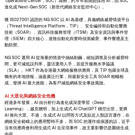
Operations Center，SOC）為例，約 6 年前開始採用 AI，由 SOC
進化成 Next-Gen SOC（新世代網絡安全監控中心）。
獲 ISO27001 認證的 NG SOC 以 AI 為基礎，具備網絡威脅情資平台
（Threat Intelligence Platform，TIP）、安全編排和自動化響應
技術（SOAR）、資訊科技服務管理（ITSM）及安全資訊與事件管
理（SIEM）四大核心，達致自動化與實時偵測威脅、事件響應及主
動防禦。
NG SOC 運用 AI 從海量的情資中抽絲剝繭，縮短調查及分析威脅時
間，更可減低誤判率，靈活運用人手，並提升服務水準協議
（SLA）。HKT 作為全港最大網絡服務供應商，其 TIP 包羅全球及
獨有的本地情報，涵蓋廣泛行業，與最新安全工具 SOAR 相輔相
成，發揮 AI 最大效能，為客戶減低網絡安全事故風險。
AI 大眾化與網絡安全危機
經過多年發展，AI 由分析行為進化成深度學習（Deep
Learning），越見聰明，加上生成式 AI ChatGPT 橫空出世，更將
AI 推向大眾。不過，生成式 AI 以問答方式及貼近人類語言運作，在
網絡安全範疇上的應用暫時不多， 而 SOC 的運作或保護的話，近乎
沒有供應商會利用生成式 AI 去呈現事件，故主要影響仍是圍繞生成
內容。