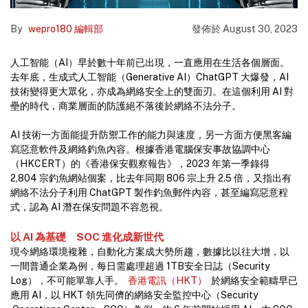
By
wepro180 編輯部
發佈於
August 30, 2023
人工智能（AI）早於數十年前已出現，一直應用在生活各個層面。
去年底，生成式人工智能（Generative AI）ChatGPT 大爆發，AI
技術變得更大眾化，亦成為網絡安全上的雙面刃。在這個利用 AI 對
壘的時代，商業層面的防護絕不落後於網絡不法分子。
AI 技術一方面能提升防禦工作的能力與速度，另一方面方便黑客編
寫惡意軟件及網絡釣魚內容。根據香港電腦保安事故協調中心
（HKCERT）的《香港保安觀察報告》，2023 年第一季錄得
2,804 宗釣魚網站個案，比去年同期 806 宗上升 2.5 倍，又指出有
網絡不法分子利用 ChatGPT 製作釣魚郵件內容，甚至編寫惡意程
式，認為 AI 潛在保安問題不容忽視。
以 AI 為基礎 SOC 進化成新世代
現今網絡環境複雜，自動化方案成大勢所趨，數據比以往大增，以
一間普通企業為例，每日需處理超過 1TB安全日誌（Security
Log），不可能單靠人手。
香港電訊（HKT）
於網絡安全範疇早已
應用 AI，以 HKT 領先同儕的網絡安全監控中心（Security